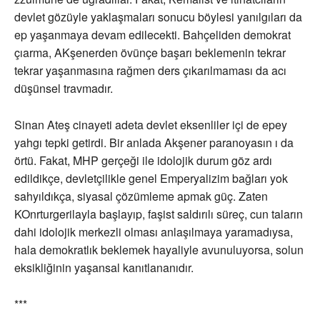
devlet gözüyle yaklaşmaları sonucu böylesi yanılgıları da
ep yaşanmaya devam edilecekti. Bahçeliden demokrat
çıarma, AKşenerden övünçe başarı beklemenin tekrar
tekrar yaşanmasına rağmen ders çıkarılmaması da acı
düşünsel travmadır.
Sinan Ateş cinayeti adeta devlet eksenliler içi de epey
yahgı tepki getirdi. Bir anlada Akşener paranoyasın ı da
örtü. Fakat, MHP gerçeği ile idolojik durum göz ardı
edildikçe, devletçilikle genel Emperyalizim bağları yok
sahyıldıkça, siyasal çözümleme apmak güç. Zaten
KOnrturgerilayla başlayıp, faşist saldırılı süreç, cun taların
dahi idolojik merkezli olması anlaşılmaya yaramadıysa,
hala demokratlık beklemek hayaliyle avunuluyorsa, solun
eksikliğinin yaşansal kanıtlananıdır.
***