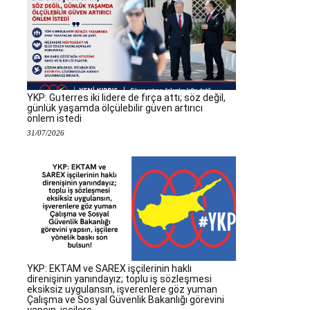
YKP: Guterres iki lidere de fırça attı; söz değil,
günlük yaşamda ölçülebilir güven artırıcı
önlem istedi
31/07/2026
YKP: EKTAM ve SAREX işçilerinin haklı
direnişinin yanındayız; toplu iş sözleşmesi
eksiksiz uygulansın, işverenlere göz yuman
Çalışma ve Sosyal Güvenlik Bakanlığı görevini
yapsın, işçilere...