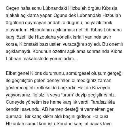
Geçen hafta sonu Lübnandaki Hizbulah örgütü Kıbrısla
alakalı açıklama yapar. Ogüne dek Lübnandaki Hizbulah
örgütünü duymayanlar dahi olduğunu, ne yazık tanık
oluyordum. Hizbulahın açıklaması net idi: Kıbrıs Lübnana
karşı özellikle Hizbulaha yönelik isrfail yanında tavır
korsa, Kıbrıstaki bazı üstleri vuracağını söyledi. Bu önemli
açıklamaydı. Konunun özetini açıklama sonrasında Kıbrıs
Lübnan makalesinde yorumladım…
Elbet genel Kıbrıs durumunu, sömürgesel oluşum gerçeği
ile geçmişten gelen deneyimleri bilmediğiniz zaman
göstereceğiniz refleks de başkadır. Hat da Kuzeyde
yaşyorsanız, ilgisizlik veya “urum” deyip geçiştirirsiniz.
Güneyde yönetim ise heme karşılık verdi. Tarafsızlıkla
kendini savundu. AB hemen desteğini vermekten geri
durmadı. Bir karışıklıktır aldı başını gidiyor. Halbuki
Hizbulah somut konuştu: kendne karşı alınacak tavrı