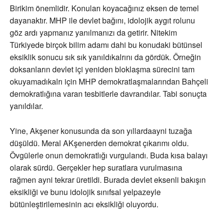
Birikim önemlidir. Konuları koyacağınız eksen de temel
dayanaktır. MHP ile devlet bağını, idolojik aygıt rolunu
göz ardı yapmanız yanılmanızı da getirir. Nitekim
Türkiyede birçok bilim adamı dahi bu konudaki bütünsel
eksiklik sonucu sık sık yanıldıkalrını da gördük. Örneğin
doksanların devlet içi yeniden bloklaşma sürecini tam
okuyamadıkalrı için MHP demokratlaşmalarından Bahçeli
demokratlığına varan tesbitlerle davrandılar. Tabi sonuçta
yanıldılar.
Yine, Akşener konusunda da son yıllardaayni tuzağa
düşüldü. Meral AKşenerden demokrat çıkarımı oldu.
Övgülerle onun demokratlığı vurgulandı. Buda kısa balayı
olarak sürdü. Gerçekler hep suratlara vurulmasına
rağmen ayni tekrar üretildi. Burada devlet eksenli bakışın
eksikliği ve bunu idolojik sınıfsal yelpazeyle
bütünleştirilemesinin acı eksikliği oluyordu.