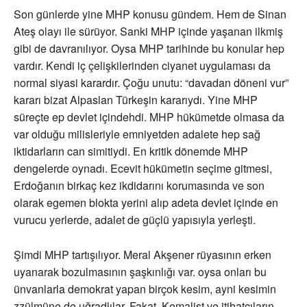
Son günlerde yine MHP konusu gündem. Hem de Sinan
Ateş olayı ile sürüyor. Sanki MHP içinde yaşanan ilkmiş
gibi de davranılıyor. Oysa MHP tarihinde bu konular hep
vardır. Kendi iç çelişkilerinden ciyanet uygulaması da
normal siyasi karardır. Çoğu unutu: “davadan döneni vur”
kararı bizat Alpaslan Türkeşin kararıydı. Yine MHP
süreçte ep devlet içindehdi. MHP hükümetde olmasa da
var olduğu milisleriyle emniyetden adalete hep sağ
iktidarların can simitiydi. En kritik dönemde MHP
dengelerde oynadı. Ecevit hükümetin seçime gitmesi,
Erdoğanın birkaç kez ikdidarını korumasında ve son
olarak egemen blokta yerini alıp adeta devlet içinde en
vurucu yerlerde, adalet de güçlü yapısıyla yerleşti.
Şimdi MHP tartışılıyor. Meral Akşener rüyasının erken
uyanarak bozulmasının şaşkınlığı var. oysa onları bu
ünvanlarla demokrat yapan birçok kesim, ayni kesimin
zzülmüne de uğradlılar. Fakat, Kemalist ve itihatcıların