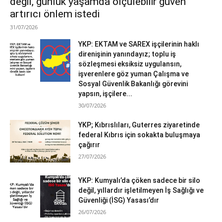
değil, günlük yaşamda ölçülebilir güven
artırıcı önlem istedi
31/07/2026
YKP: EKTAM ve SAREX işçilerinin haklı
direnişinin yanındayız; toplu iş
sözleşmesi eksiksiz uygulansın,
işverenlere göz yuman Çalışma ve
Sosyal Güvenlik Bakanlığı görevini
yapsın, işçilere...
30/07/2026
YKP; Kıbrıslıları, Guterres ziyaretinde
federal Kıbrıs için sokakta buluşmaya
çağırır
27/07/2026
YKP: Kumyalı’da çöken sadece bir silo
değil, yıllardır işletilmeyen İş Sağlığı ve
Güvenliği (İSG) Yasası’dır
26/07/2026