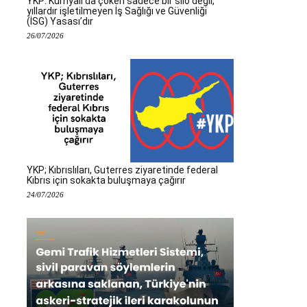
YKP: Kumyalı’da çöken sadece bir silo değil,
yıllardır işletilmeyen İş Sağlığı ve Güvenliği
(İSG) Yasası’dır
26/07/2026
YKP; Kıbrıslıları, Guterres ziyaretinde federal
Kıbrıs için sokakta buluşmaya çağırır
24/07/2026