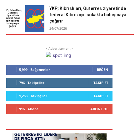
YKP; Kıbrıslıları, Guterres ziyaretinde
federal Kıbrıs için sokakta buluşmaya
çağırır
24/07/2026
- Advertisement -
5,999
Beğenenler
BEĞEN
796
Takipçiler
TAKIP ET
1,253
Takipçiler
TAKIP ET
916
Abone
ABONE OL