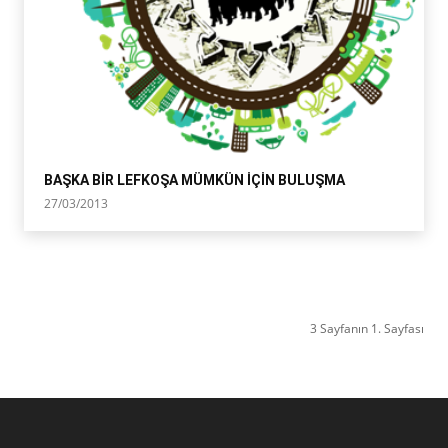
BAŞKA BİR LEFKOŞA MÜMKÜN İÇİN BULUŞMA
27/03/2013
3 Sayfanın 1. Sayfası