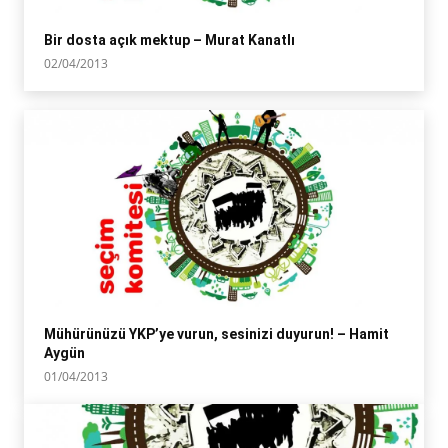
Bir dosta açık mektup – Murat Kanatlı
02/04/2013
Mühürünüzü YKP’ye vurun, sesinizi duyurun! – Hamit
Aygün
01/04/2013