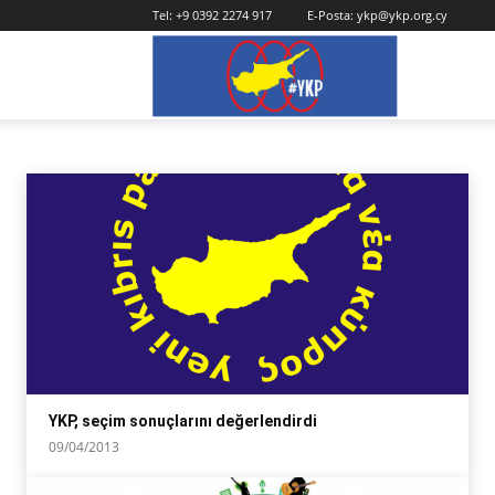
Tel:
+9 0392 2274 917
E-Posta:
ykp@ykp.org.cy
YKP
YEREL SEÇIM 2013
Avrupa Parlamentosu seçimi 2019
Başka bir Lefkoşa mümkün 2014
boykot
Ana Sayfa
seçimler
yerel seçim 2013
YKP, seçim sonuçlarını değerlendirdi
09/04/2013