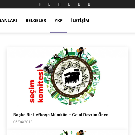
GANLARI
BELGELER
YKP
İLETIŞIM
Başka Bir Lefkoşa Mümkün – Celal Devrim Önen
06/04/2013