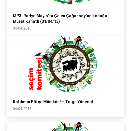
MP3: Radyo Mayıs’ta Çelen Çağansoy’un konuğu
Murat Kanatlı (01/04/13)
04/04/2013
Katılımcı Bütçe Mümkün! – Tolga Yücedal
04/04/2013