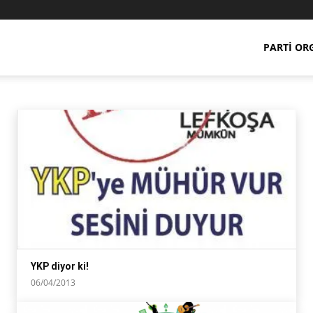
PARTI OR
 2013
seçim 2015
yerel seçim 2018
YKP diyor ki!
06/04/2013