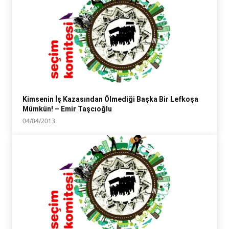
Kimsenin İş Kazasından Ölmediği Başka Bir Lefkoşa
Mümkün! – Emir Taşcıoğlu
04/04/2013