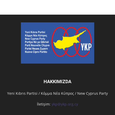
HAKKIMIZDA
Υeni Kıbrıs Partisi / Κόμμα Νέα Κύπρος / New Cyprus Party
İletişim:
ykp@ykp.org.cy