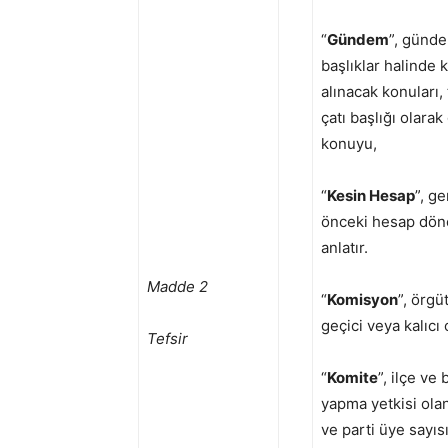
“
Gündem
”, günde
başlıklar halinde 
alınacak konuları, 
çatı başlığı olar
konuyu,
“
Kesin Hesap
”, g
önceki hesap döne
anlatır.
Madde 2
“
Komisyon
”, örgü
geçici veya kalıcı
Tefsir
“
Komite
”, ilçe ve
yapma yetkisi olan
ve parti üye sayıs