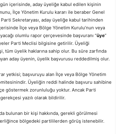
gün içerisinde, aday üyeliğe kabul edilen kişinin
munu, İlçe Yönetim Kurulu kararı ile beraber Genel
 Parti Sekretaryası, aday üyeliğe kabul tarihinden
 içerisinde İlçe veya Bölge Yönetim Kurulu’nun veya
ayacağı olumlu rapor çerçevesinde başvuranı “
üye
”
yeler Parti Meclisi bilgisine getirilir. Üyeliği
i, tüm üyelik haklarına sahip olur. Bu süre zarfında
yan aday üyenin, üyelik başvurusu reddedilmiş olur.
rar yetkisi; başvuruyu alan İlçe veya Bölge Yönetim
mitesinindir. Üyeliğin reddi halinde başvuru sahibine
çe göstermek zorunluluğu yoktur. Ancak Parti
erekçesi yazılı olarak bildirilir.
a bulunan bir kişi hakkında, gerekli görülmesi
erliğince bölgedeki partililerden görüş istenebilir.