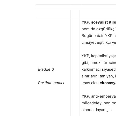
YKP,
sosyalist Kıb
hem de özgürlükçü
Bugüne dair YKP’n
cinsiyet eşitlikçi ve
YKP, kapitalist yaş
gibi, emek sürecin
Madde 3
kalkınmacı siyasetl
sınırlarını tanıyan
Partinin amacı
esas alan
ekososya
YKP, anti-emperyali
mücadeleyi benimse
alanda dayanışır.