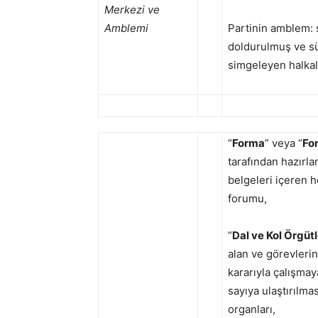
Merkezi ve
Amblemi
Partinin amblem: s
doldurulmuş ve sü
simgeleyen halkal
“
Forma
” veya “
Fo
tarafından hazırla
belgeleri içeren h
forumu,
“
Dal ve Kol Örgütl
alan ve görevlerin
kararıyla çalışmay
sayıya ulaştırılm
organları,