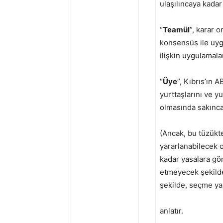
ulaşılıncaya kadar
“
Teamül
”, karar 
konsensüs ile uyg
ilişkin uygulamalar
“
Üye
”, Kıbrıs’ın 
yurttaşlarını ve y
olmasında sakınca
(Ancak, bu tüzükte
yararlanabilecek o
kadar yasalara gör
etmeyecek şekilde
şekilde, seçme yap
anlatır.