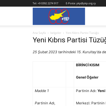
Tel:
+9 0392 2274 917
E-Posta:
ykp@ykp.org.cy
YKP
Ana Sayfa
belgeler
Yeni Kıbrıs Partisi Tüzüğü
Yeni Kıbrıs Partisi Tüz
25 Şubat 2023 tarihindeki 15. Kurultay’da deği
BİRİNCİ KISIM
Genel Öğeler
Madde 1
Partinin Adı:
Yeni 
Partinin Adı,
Merkezi: Partinin