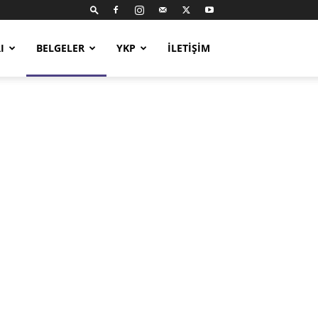
I
BELGELER
YKP
İLETIŞIM