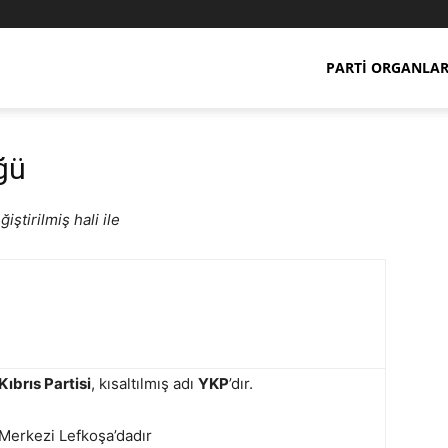
PARTI ORGANLAR
üğü
ştirilmiş hali ile
Kıbrıs Partisi
, kısaltılmış adı
YKP
’dır.
 Merkezi Lefkoşa’dadır