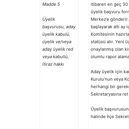
Madde 5
itibaren en geç 30 
üyelik başvuru for
Üyelik
Merkez’e gönderir.
başvurusu, aday
başlayarak altı ay
üyelik kabulü,
Komitesinin hazırl
üyelik ve/veya
statüsü alır. Yeni ü
aday üyelik red
onaylanmış olan kiş
veya kabullü,
olumlu rapor alama
itiraz hakkı
Aday üyelik için ka
Kurulu’nun veya Ko
herhangi bir gerek
Sekretaryasına ret g
Üyelik başvurusund
halinde İlçe Sekret