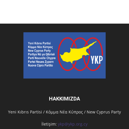
HAKKIMIZDA
Υeni Kıbrıs Partisi / Κόμμα Νέα Κύπρος / New Cyprus Party
İletişim:
ykp@ykp.org.cy