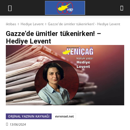
iktibas
Hediye Levent
Gazze'de ümitler tükenirken! - Hediye Levent
Gazze’de ümitler tükenirken! –
Hediye Levent
ORJINAL YAZININ KAYNAĞI
evrensel.net
13/06/2024