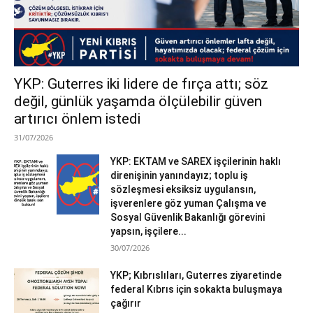
YKP: Guterres iki lidere de fırça attı; söz
değil, günlük yaşamda ölçülebilir güven
artırıcı önlem istedi
31/07/2026
YKP: EKTAM ve SAREX işçilerinin haklı
direnişinin yanındayız; toplu iş
sözleşmesi eksiksiz uygulansın,
işverenlere göz yuman Çalışma ve
Sosyal Güvenlik Bakanlığı görevini
yapsın, işçilere...
30/07/2026
YKP; Kıbrıslıları, Guterres ziyaretinde
federal Kıbrıs için sokakta buluşmaya
çağırır