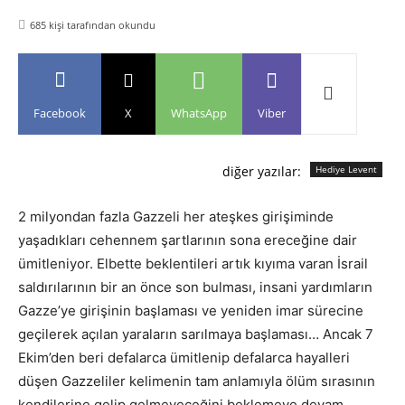
685
kişi tarafından okundu
Facebook
X
WhatsApp
Viber
diğer yazılar:
Hediye Levent
2 milyondan fazla Gazzeli her ateşkes girişiminde
yaşadıkları cehennem şartlarının sona ereceğine dair
ümitleniyor. Elbette beklentileri artık kıyıma varan İsrail
saldırılarının bir an önce son bulması, insani yardımların
Gazze’ye girişinin başlaması ve yeniden imar sürecine
geçilerek açılan yaraların sarılmaya başlaması… Ancak 7
Ekim’den beri defalarca ümitlenip defalarca hayalleri
düşen Gazzeliler kelimenin tam anlamıyla ölüm sırasının
kendilerine gelip gelmeyeceğini beklemeye devam