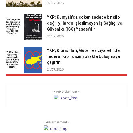
27/07/2026
YKP: Kumyalı’da çöken sadece bir silo
değil, yıllardır işletilmeyen İş Sağlığı ve
Güvenliği (İSG) Yasası’dır
26/07/2026
YKP; Kıbrıslıları, Guterres ziyaretinde
federal Kıbrıs için sokakta buluşmaya
çağırır
24/07/2026
- Advertisement -
- Advertisement -