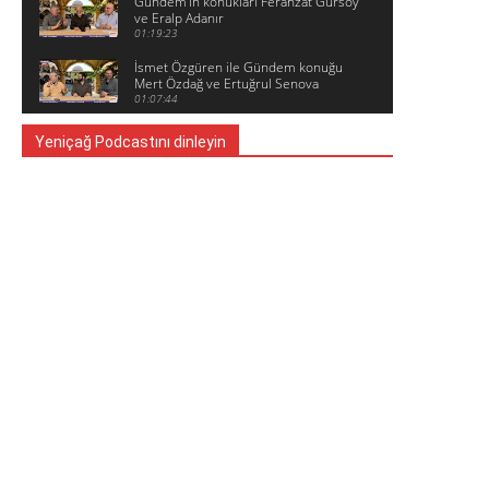
Gündem'in konukları Ferahzat Gürsoy
ve Eralp Adanır
01:19:23
İsmet Özgüren ile Gündem konuğu
Mert Özdağ ve Ertuğrul Senova
01:07:44
Yeniçağ Podcastını dinleyin