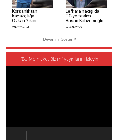
Korsanlıktan
Lefkara nakışı da
kaçakçılığa –
TC’ye teslim… –
Özkan Yıkıcı
Hasan Kahvecioğlu
28/08/2024
28/08/2024
Devamını Göster
"Bu Memleket Bizim" yayınlarını izleyin