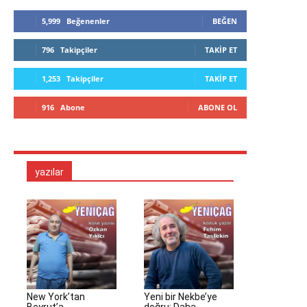
5,999
Beğenenler
BEĞEN
796
Takipçiler
TAKIP ET
1,253
Takipçiler
TAKIP ET
916
Abone
ABONE OL
yazılar
New York’tan
Yeni bir Nekbe’ye