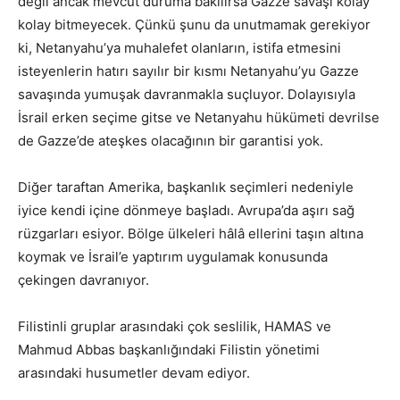
değil ancak mevcut duruma bakılırsa Gazze savaşı kolay
kolay bitmeyecek. Çünkü şunu da unutmamak gerekiyor
ki, Netanyahu’ya muhalefet olanların, istifa etmesini
isteyenlerin hatırı sayılır bir kısmı Netanyahu’yu Gazze
savaşında yumuşak davranmakla suçluyor. Dolayısıyla
İsrail erken seçime gitse ve Netanyahu hükümeti devrilse
de Gazze’de ateşkes olacağının bir garantisi yok.
Diğer taraftan Amerika, başkanlık seçimleri nedeniyle
iyice kendi içine dönmeye başladı. Avrupa’da aşırı sağ
rüzgarları esiyor. Bölge ülkeleri hâlâ ellerini taşın altına
koymak ve İsrail’e yaptırım uygulamak konusunda
çekingen davranıyor.
Filistinli gruplar arasındaki çok seslilik, HAMAS ve
Mahmud Abbas başkanlığındaki Filistin yönetimi
arasındaki husumetler devam ediyor.