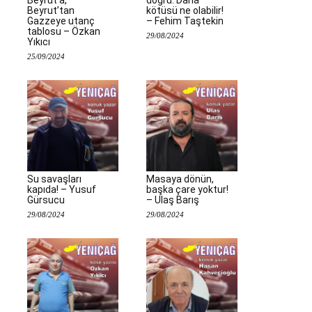
Beyrut’a,
doğru: Daha
Beyrut’tan
kötüsü ne olabilir!
Gazzeye utanç
– Fehim Taştekin
tablosu – Özkan
29/08/2024
Yıkıcı
25/09/2024
Su savaşları
Masaya dönün,
kapıda! – Yusuf
başka çare yoktur!
Gürsucu
– Ulaş Barış
29/08/2024
29/08/2024