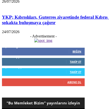
26/07/2026
YKP; Kıbrıslıları, Guterres ziyaretinde federal Kıbrıs 
sokakta buluşmaya çağırır
24/07/2026
- Advertisement -
5,999
Beğenenler
BEĞEN
796
Takipçiler
TAKIP ET
1,253
Takipçiler
TAKIP ET
916
Abone
ABONE OL
"Bu Memleket Bizim" yayınlarını izleyin