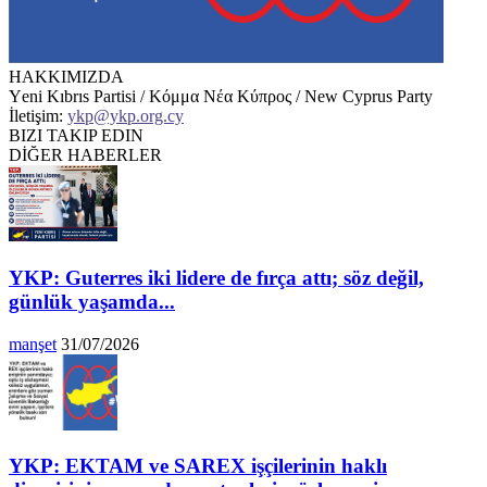
HAKKIMIZDA
Υeni Kıbrıs Partisi / Κόμμα Νέα Κύπρος / New Cyprus Party
İletişim:
ykp@ykp.org.cy
BIZI TAKIP EDIN
DİĞER HABERLER
YKP: Guterres iki lidere de fırça attı; söz değil,
günlük yaşamda...
manşet
31/07/2026
YKP: EKTAM ve SAREX işçilerinin haklı