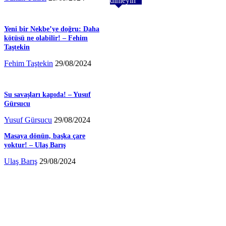
dinleyin
Yeni bir Nekbe’ye doğru: Daha
kötüsü ne olabilir! – Fehim
Taştekin
Fehim Taştekin
29/08/2024
Su savaşları kapıda! – Yusuf
Gürsucu
Yusuf Gürsucu
29/08/2024
Masaya dönün, başka çare
yoktur! – Ulaş Barış
Ulaş Barış
29/08/2024