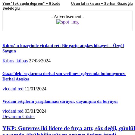
Yine “tek suçlu deprem” – Gözde
Uzun lafın kısası – Serhan Gazioğlu
Bedeloğlu
- Advertisement -
Kıbrıs’ın kuzeyinde vicdani ret: Bir garip ateşkes hikayesi – Özgül
Saygun
Kıbrıs iktibas
27/08/2024
Gazze’deki soykırıma derhal son verilmesi çağrısında bulunuyoruz:
Derhal Ateşkes
vicdani red
12/01/2024
Vicdani retçilerin yargılanması sürüyor, dayanışma da büyüyor
vicdani red
03/01/2024
Devamını Göster
YKP: Guterres iki lidere de fırça attı; söz değil, günlü
yaşamda ölçülebilir güven artırıcı önlem istedi