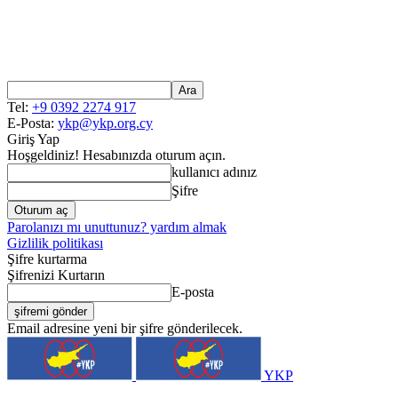
Tel:
+9 0392 2274 917
E-Posta:
ykp@ykp.org.cy
Giriş Yap
Hoşgeldiniz! Hesabınızda oturum açın.
kullanıcı adınız
Şifre
Parolanızı mı unuttunuz? yardım almak
Gizlilik politikası
Şifre kurtarma
Şifrenizi Kurtarın
E-posta
Email adresine yeni bir şifre gönderilecek.
YKP