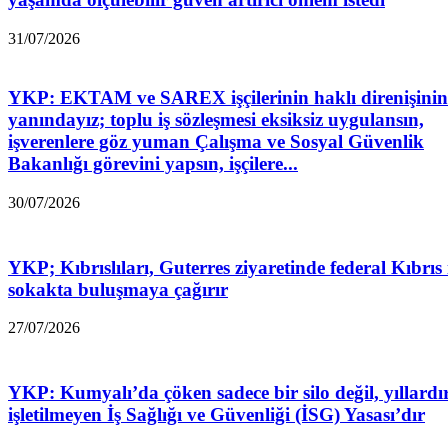
31/07/2026
YKP: EKTAM ve SAREX işçilerinin haklı direnişinin
yanındayız; toplu iş sözleşmesi eksiksiz uygulansın,
işverenlere göz yuman Çalışma ve Sosyal Güvenlik
Bakanlığı görevini yapsın, işçilere...
30/07/2026
YKP; Kıbrıslıları, Guterres ziyaretinde federal Kıbrıs 
sokakta buluşmaya çağırır
27/07/2026
YKP: Kumyalı’da çöken sadece bir silo değil, yıllardı
işletilmeyen İş Sağlığı ve Güvenliği (İSG) Yasası’dır