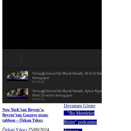
Yeniçağ Güncel’de Murat Kanatlı, Ali Erel Kıbrıs sorununu
konuşuyor
01:16:22
Yeniçağ Güncel’de Murat Kanatlı, Aykut Alyanak ile Halkların
İklim Zirvesini konuşuyor
01:07:12
Devamını Göster
New York’tan Beyrut’a,
"Bu Memleket
Beyrut’tan Gazzeye utanç
tablosu – Özkan Yıkıcı
Bizim" podcastını
Özkan Yıkıcı
25/09/2024