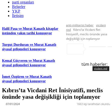
parti organları
Belgeler
YKP
İletişim
anti-militarist haber
vicdani
Halil Paşa ve Murat Kanatlı kitaplar
red
Kıbrıs’ta Vicdani Ret
üstünden yakın tarihi konuşuyor
İnisiyatifi, meclis önünde yasa
değişikliği için toplanıyor
Turgut Durduran ve Murat Kanatlı
siyasal gelişmeleri konuşuyor
Kemal Güçveren ve Murat Kanatlı
tüm haberler:
siyasal gelişmeleri konuşuyor
vicdani red
İsmet Özgüren ve Murat Kanatlı
siyasal gelişmeleri konuşuyor
Kıbrıs’ta Vicdani Ret İnisiyatifi, meclis
önünde yasa değişikliği için toplanıyor
07/01/2024
1663
kişi tarafından okundu