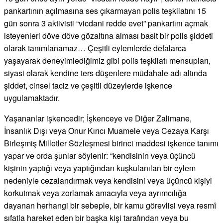
pankartının açılmasına ses çıkarmayan polis teşkilatını 15
gün sonra 3 aktivisti “vicdani redde evet” pankartını açmak
isteyenleri döve döve gözaltına alması basit bir polis şiddeti
olarak tanımlanamaz… Çeşitli eylemlerde defalarca
yaşayarak deneyimlediğimiz gibi polis teşkilatı mensupları,
siyasi olarak kendine ters düşenlere müdahale adı altında
şiddet, cinsel taciz ve çeşitli düzeylerde işkence
uygulamaktadır.
Yaşananlar işkencedir; İşkenceye ve Diğer Zalimane,
İnsanlık Dışı veya Onur Kırıcı Muamele veya Cezaya Karşı
Birleşmiş Milletler Sözleşmesi birinci maddesi işkence tanımı
yapar ve orda şunlar söylenir: “kendisinin veya üçüncü
kişinin yaptığı veya yaptığından kuşkulanılan bir eylem
nedeniyle cezalandırmak veya kendisini veya üçüncü kişiyi
korkutmak veya zorlamak amacıyla veya ayrımcılığa
dayanan herhangi bir sebeple, bir kamu görevlisi veya resmî
sıfatla hareket eden bir başka kişi tarafından veya bu