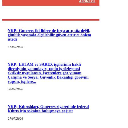
ABONE OL
YKP: Guterres iki lidere de fırça attı; söz değil,
günlük yaşamda ölçülebilir güven artırıcı önlem
istedi
31/07/2026
YKP: EKTAM ve SAREX işçilerinin haklı
direnişinin yanındayız; toplu iş sözleşmesi
eksiksiz uygulansın, işverenlere göz yuman
Çalışma ve Sosyal Güvenlik Bakanlığı görevini
yapsın, işçilere...
30/07/2026
YKP; Kıbrıslıları, Guterres ziyaretinde federal
Kıbrıs için sokakta buluşmaya çağırır
27/07/2026