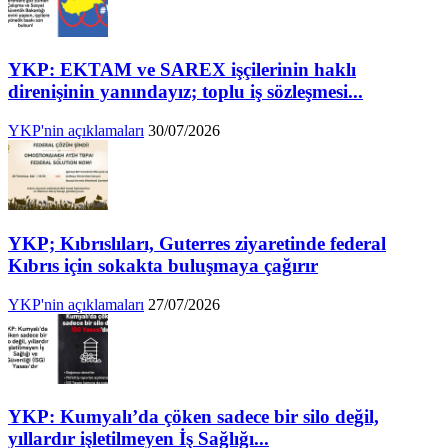
YKP: EKTAM ve SAREX işçilerinin haklı
direnişinin yanındayız; toplu iş sözleşmesi...
YKP'nin açıklamaları
30/07/2026
YKP; Kıbrıslıları, Guterres ziyaretinde federal
Kıbrıs için sokakta buluşmaya çağırır
YKP'nin açıklamaları
27/07/2026
YKP: Kumyalı’da çöken sadece bir silo değil,
yıllardır işletilmeyen İş Sağlığı...