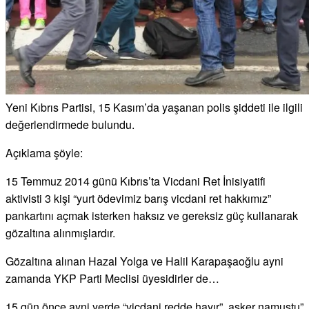
Yeni Kıbrıs Partisi, 15 Kasım’da yaşanan polis şiddeti ile ilgili
değerlendirmede bulundu.
Açıklama şöyle:
15 Temmuz 2014 günü Kıbrıs’ta Vicdani Ret İnisiyatifi
aktivisti 3 kişi “yurt ödevimiz barış vicdani ret hakkımız”
pankartını açmak isterken haksız ve gereksiz güç kullanarak
gözaltına alınmışlardır.
Gözaltına alınan Hazal Yolga ve Halil Karapaşaoğlu ayni
zamanda YKP Parti Meclisi üyesidirler de…
15 gün önce ayni yerde “vicdani redde hayır”, asker namustu”