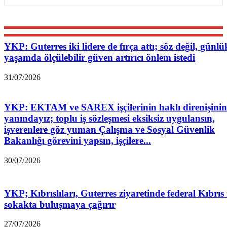
YKP: Guterres iki lidere de fırça attı; söz değil, günlü
yaşamda ölçülebilir güven artırıcı önlem istedi
31/07/2026
YKP: EKTAM ve SAREX işçilerinin haklı direnişinin
yanındayız; toplu iş sözleşmesi eksiksiz uygulansın,
işverenlere göz yuman Çalışma ve Sosyal Güvenlik
Bakanlığı görevini yapsın, işçilere...
30/07/2026
YKP; Kıbrıslıları, Guterres ziyaretinde federal Kıbrıs 
sokakta buluşmaya çağırır
27/07/2026