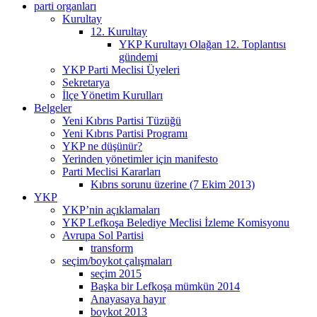
parti organları
Kurultay
12. Kurultay
YKP Kurultayı Olağan 12. Toplantısı
gündemi
YKP Parti Meclisi Üyeleri
Sekretarya
İlçe Yönetim Kurulları
Belgeler
Yeni Kıbrıs Partisi Tüzüğü
Yeni Kıbrıs Partisi Programı
YKP ne düşünür?
Yerinden yönetimler için manifesto
Parti Meclisi Kararları
Kıbrıs sorunu üzerine (7 Ekim 2013)
YKP
YKP’nin açıklamaları
YKP Lefkoşa Belediye Meclisi İzleme Komisyonu
Avrupa Sol Partisi
transform
seçim/boykot çalışmaları
seçim 2015
Başka bir Lefkoşa mümkün 2014
Anayasaya hayır
boykot 2013