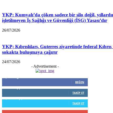
YKP: Kumyalı’da çöken sadece bir silo değil, yıllardı
işletilmeyen İş Sağlığı ve Güvenliği (İSG) Yasası’dır
26/07/2026
YKP; Kıbrıslıları, Guterres ziyaretinde federal Kıbrıs 
sokakta buluşmaya çağırır
24/07/2026
- Advertisement -
5,999
Beğenenler
BEĞEN
796
Takipçiler
TAKIP ET
1,253
Takipçiler
TAKIP ET
916
Abone