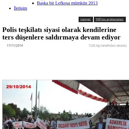
Başka bir Lefkoşa mümkün 2013
İletişim
manşet
YKP'nin açıklamaları
Polis teşkilatı siyasi olarak kendilerine
ters düşenlere saldırmaya devam ediyor
17/11/2014
1226
kişi tarafından okundu