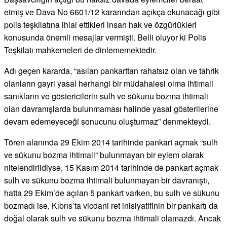
etmiş ve Dava No 6601/12 kararından açıkça okunacağı gibi
polis teşkilatına ihlal ettikleri insan hak ve özgürlükleri
konusunda önemli mesajlar vermişti. Belli oluyor ki Polis
Teşkilatı mahkemeleri de dinlememektedir.
Adı geçen kararda, “asılan pankarttan rahatsız olan ve tahrik
olanların gayri yasal herhangi bir müdahalesi olma ihtimali
sanıkların ve göstericilerin sulh ve sükunu bozma ihtimali
olan davranışlarda bulunmaması halinde yasal gösterilerine
devam edemeyeceği sonucunu oluşturmaz” denmekteydi.
Tören alanında 29 Ekim 2014 tarihinde pankart açmak “sulh
ve sükunu bozma ihtimali” bulunmayan bir eylem olarak
nitelendirildiyse, 15 Kasım 2014 tarihinde de pankart açmak
sulh ve sükunu bozma ihtimali bulunmayan bir davranıştı,
hatta 29 Ekim’de açılan 5 pankart varken, bu sulh ve sükunu
bozmadı ise, Kıbrıs’ta vicdani ret inisiyatifinin bir pankartı da
doğal olarak sulh ve sükunu bozma ihtimali olamazdı. Ancak