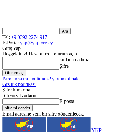
Tel:
+9 0392 2274 917
E-Posta:
ykp@ykp.org.cy
Giriş Yap
Hoşgeldiniz! Hesabınızda oturum açın.
kullanıcı adınız
Şifre
Parolanızı mı unuttunuz? yardım almak
Gizlilik politikası
Şifre kurtarma
Şifrenizi Kurtarın
E-posta
Email adresine yeni bir şifre gönderilecek.
YKP