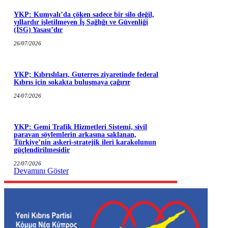
YKP: Kumyalı’da çöken sadece bir silo değil,
yıllardır işletilmeyen İş Sağlığı ve Güvenliği
(İSG) Yasası’dır
26/07/2026
YKP; Kıbrıslıları, Guterres ziyaretinde federal
Kıbrıs için sokakta buluşmaya çağırır
24/07/2026
YKP: Gemi Trafik Hizmetleri Sistemi, sivil
paravan söylemlerin arkasına saklanan,
Türkiye’nin askeri-stratejik ileri karakolunun
güçlendirilmesidir
22/07/2026
Devamını Göster