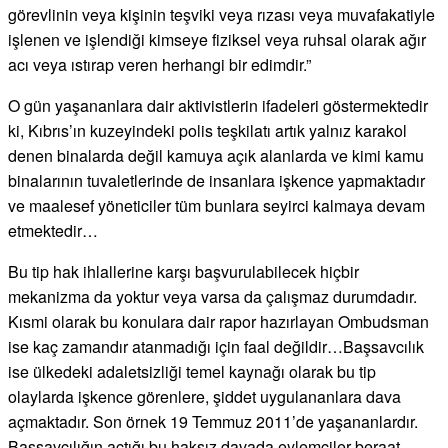
görevlinin veya kişinin teşviki veya rızası veya muvafakatiyle
işlenen ve işlendiği kimseye fiziksel veya ruhsal olarak ağır
acı veya ıstırap veren herhangi bir edimdir.”
O gün yaşananlara dair aktivistlerin ifadeleri göstermektedir
ki, Kıbrıs’ın kuzeyindeki polis teşkilatı artık yalnız karakol
denen binalarda değil kamuya açık alanlarda ve kimi kamu
binalarının tuvaletlerinde de insanlara işkence yapmaktadır
ve maalesef yöneticiler tüm bunlara seyirci kalmaya devam
etmektedir…
Bu tip hak ihlallerine karşı başvurulabilecek hiçbir
mekanizma da yoktur veya varsa da çalışmaz durumdadır.
Kısmi olarak bu konulara dair rapor hazırlayan Ombudsman
ise kaç zamandır atanmadığı için faal değildir…Başsavcılık
ise ülkedeki adaletsizliği temel kaynağı olarak bu tip
olaylarda işkence görenlere, şiddet uygulananlara dava
açmaktadır. Son örnek 19 Temmuz 2011’de yaşananlardır.
Başsavcılığın açtığı bu haksız davada eylemciler beraat