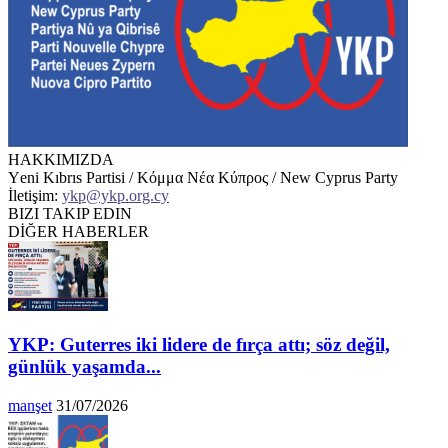
HAKKIMIZDA
Υeni Kıbrıs Partisi / Κόμμα Νέα Κύπρος / New Cyprus Party
İletişim:
ykp@ykp.org.cy
BIZI TAKIP EDIN
DİĞER HABERLER
YKP: Guterres iki lidere de fırça attı; söz değil,
günlük yaşamda...
manşet
31/07/2026