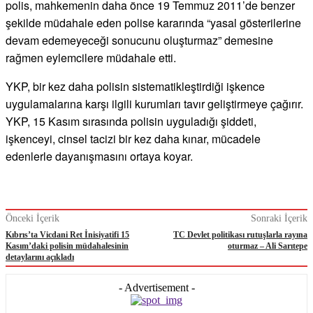
polis, mahkemenin daha önce 19 Temmuz 2011’de benzer
şekilde müdahale eden polise kararında “yasal gösterilerine
devam edemeyeceği sonucunu oluşturmaz” demesine
rağmen eylemcilere müdahale etti.
YKP, bir kez daha polisin sistematikleştirdiği işkence
uygulamalarına karşı ilgili kurumları tavır geliştirmeye çağırır.
YKP, 15 Kasım sırasında polisin uyguladığı şiddeti,
işkenceyi, cinsel tacizi bir kez daha kınar, mücadele
edenlerle dayanışmasını ortaya koyar.
Önceki İçerik
Sonraki İçerik
Kıbrıs’ta Vicdani Ret İnisiyatifi 15
TC Devlet politikası rutuşlarla rayına
Kasım’daki polisin müdahalesinin
oturmaz – Ali Sarıtepe
detaylarını açıkladı
- Advertisement -