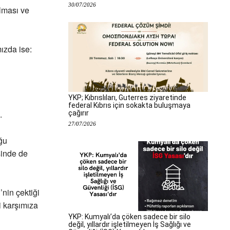
30/07/2026
olması ve
ızda ise:
YKP; Kıbrıslıları, Guterres ziyaretinde
federal Kıbrıs için sokakta buluşmaya
.
çağırır
27/07/2026
uğu
sinde de
nin çektiği
i karşımıza
YKP: Kumyalı’da çöken sadece bir silo
değil, yıllardır işletilmeyen İş Sağlığı ve