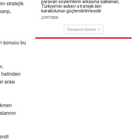
paravan söylemlerin arkasına saklanan,
in stratejik
Türkiye’nin askeri-stratejik ileri
arıp,
karakolunun güçlendirilmesidir
22/07/2026
Devamını Göster
rı sonucu bu
ı,
a halinden
ar arası
ürkmen
alarının
kendi