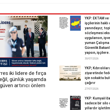
YKP: EKTAM ve
işçilerinin haklı
yanındayız; topl
sözleşmesi eks
uygulansın, işv
yuman Çalışma 
Güvenlik Bakanlı
yapsın, işçilere.
30/07/2026
YKP; Kıbrıslılar
es iki lidere de fırça
ziyaretinde fed
için sokakta b
değil, günlük yaşamda
çağırır
r güven artırıcı önlem
27/07/2026
YKP: Kumyalı’d
sadece bir silo 
yıllardır işletil