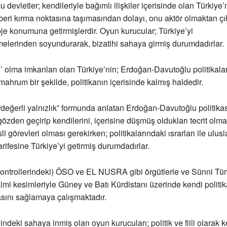
u devletler; kendileriyle bağımlı ilişkiler içerisinde olan Türkiye’n
eri kırma noktasına taşımasından dolayı, onu aktör olmaktan çık
bje konumuna getirmişlerdir. Oyun kurucular; Türkiye’yi
melerinden soyundurarak, bizatihi sahaya girmiş durumdadırlar.
l’ olma imkanları olan Türkiye’nin; Erdoğan-Davutoğlu politikala
ahrum bir şekilde, politikanın içerisinde kalmış haldedir.
“değerli yalnızlık” formunda anlatan Erdoğan-Davutoğlu politikas
 gözden geçirip kendilerini, içerisine düşmüş oldukları tecrit olm
li görevleri olması gerekirken; politikalarındaki ısrarları ile ulusl
arifesine Türkiye’yi getirmiş durumdadırlar.
 kontrollerindeki) ÖSO ve EL NUSRA gibi örgütlerle ve Sünni T
mi kesimleriyle Güney ve Batı Kürdistanı üzerinde kendi politik
ını sağlamaya çalışmaktadır.
ndeki sahaya inmiş olan oyun kurucuları; politik ve fiili olarak 