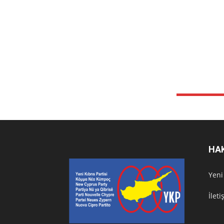
HA
Υeni
İlet