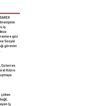
 SAREX
 direnişinin
u iş
iksiz
erenlere göz
ve Sosyal
ğı görevini
..
ı, Guterres
eral Kıbrıs
uluşmaya
a çöken
değil,
meyen İş