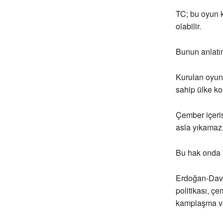
TC; bu oyun k
olabilir.
Bunun anlatı
Kurulan oyun
sahip ülke ko
Çember içeris
asla yıkamaz
Bu hak onda y
Erdoğan-Davut
politikası, çe
kamplaşma ve d