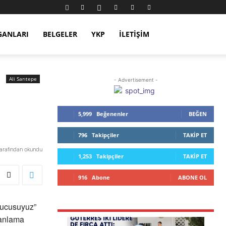
GANLARI
BELGELER
YKP
İLETIŞIM
Ali Sarıtepe
- Advertisement -
5,999
Beğenenler
BEĞEN
796
Takipçiler
TAKIP ET
tarafından okundu
1,253
Takipçiler
TAKIP ET
916
Abone
ABONE OL
rucusuyuz”
 anlama