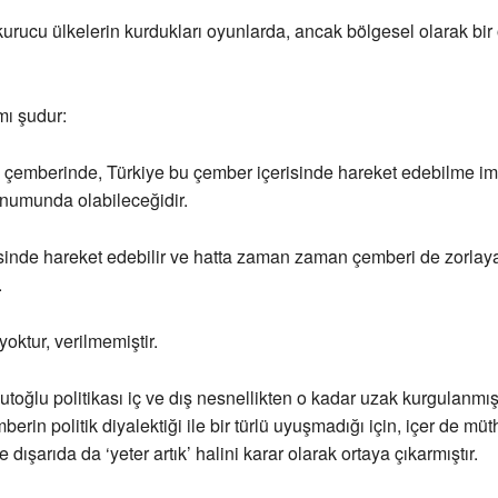
urucu ülkelerin kurdukları oyunlarda, ancak bölgesel olarak bi
mı şudur:
 çemberinde, Türkiye bu çember içerisinde hareket edebilme im
numunda olabileceğidir.
inde hareket edebilir ve hatta zaman zaman çemberi de zorlaya
.
oktur, verilmemiştir.
oğlu politikası iç ve dış nesnellikten o kadar uzak kurgulanmıştı
mberin politik diyalektiği ile bir türlü uyuşmadığı için, içer de müth
ışarıda da ‘yeter artık’ halini karar olarak ortaya çıkarmıştır.