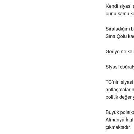
Kendi siyasi 
bunu kamu kar
Sıraladığım b
Sina Çölü kad
Geriye ne kal
Siyasi coğraf
TC’nin siyasi 
antlaşmalar n
politik değer
Büyük politik
Almanya,İngil
çıkmaktadır.