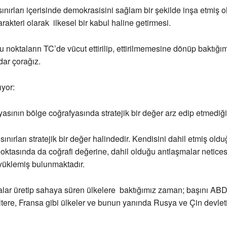
sınırları içerisinde demokrasisini sağlam bir şekilde inşa etmiş 
akteri olarak ilkesel bir kabul haline getirmesi.
u noktaların TC’de vücut ettirilip, ettirilmemesine dönüp baktığım
ar çorağız.
ıyor:
yasının bölge coğrafyasında stratejik bir değer arz edip etmediği
sınırları stratejik bir değer halindedir. Kendisini dahil etmiş old
oktasında da coğrafi değerine, dahil olduğu antlaşmalar netice
 yüklemiş bulunmaktadır.
alar üretip sahaya süren ülkelere baktığımız zaman; başını ABD’
tere, Fransa gibi ülkeler ve bunun yanında Rusya ve Çin devlet