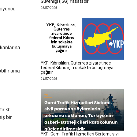
Güvenliği (İSG) Yasası’dır
r oyuncu
26/07/2026
kanlarına
YKP; Kıbrıslıları, Guterres ziyaretinde
federal Kıbrıs için sokakta buluşmaya
bilir ama
çağırır
24/07/2026
r ki;
iş bir
YKP: Gemi Trafik Hizmetleri Sistemi, sivil