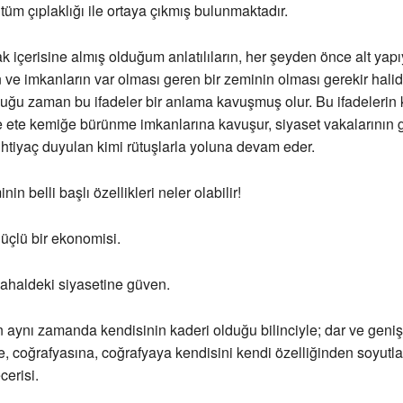
üm çıplaklığı ile ortaya çıkmış bulunmaktadır.
ak içerisine almış olduğum anlatılıların, her şeyden önce alt yap
n ve imkanların var olması geren bir zeminin olması gerekir halidi
uğu zaman bu ifadeler bir anlama kavuşmuş olur. Bu ifadelerin
e ete kemiğe bürünme imkanlarına kavuşur, siyaset vakalarının 
ihtiyaç duyulan kimi rütuşlarla yoluna devam eder.
nin belli başlı özellikleri neler olabilir!
üçlü bir ekonomisi.
haldeki siyasetine güven.
 aynı zamanda kendisinin kaderi olduğu bilinciyle; dar ve gen
ine, coğrafyasına, coğrafyaya kendisini kendi özelliğinden soyutl
erisi.