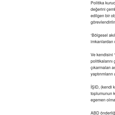
Politika kuruc
değerini çemb
edilgen bir o
görevlendiril
‘Bölgesel akı
imkanlardan m
Ve kendisini 
politikalarını
çıkarmaları as
yaptırımların 
İŞID, (kendi
toplumunun ki
egemen olmas
ABD önderliği