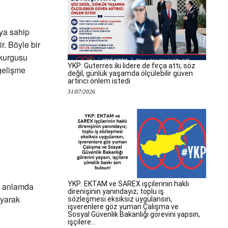
ıya sahip
r. Böyle bir
 kurgusu
YKP: Guterres iki lidere de fırça attı; söz
gelişme
değil, günlük yaşamda ölçülebilir güven
artırıcı önlem istedi
31/07/2026
YKP: EKTAM ve SAREX işçilerinin haklı
iş anlamda
direnişinin yanındayız; toplu iş
ayarak
sözleşmesi eksiksiz uygulansın,
işverenlere göz yuman Çalışma ve
Sosyal Güvenlik Bakanlığı görevini yapsın,
işçilere...