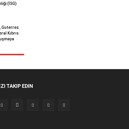
liği (İSG)
ı, Guterres
eral Kıbrıs
uluşmaya
IZI TAKIP EDIN