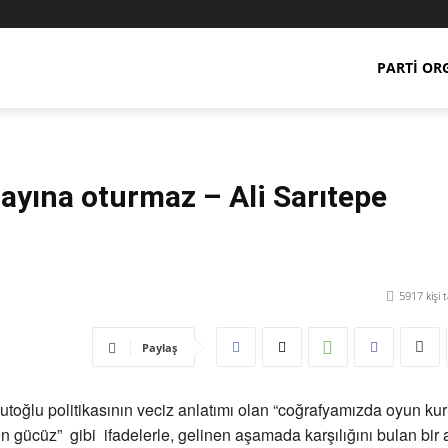
PARTI OR
 rayına oturmaz – Ali Sarıtepe
5917
kişi 
Paylaş
oğlu politikasının veciz anlatımı olan “coğrafyamızda oyun ku
n gücüz” gibi ifadelerle, gelinen aşamada karşılığını bulan bir