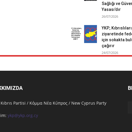
Sağlığı ve Güven
Yasası’dır
26/07/2026
YKP; Kıbrıslılar
ziyaretinde fed
için sokakta b
çağırır
24/07/2026
KKIMIZDA
B
 Kıbrıs Partisi / Κόμμα Νέα Κύπρος / New Cyprus Party
işim:
ykp@ykp.org.cy