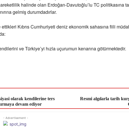
hareketlilik halinde olan Erdoğan-Davutoğlu’lu TC politikasına 
ınırına gelmiş durumdadırlar.
 ettikleri Kıbrıs Cumhuriyeti deniz ekonomik sahasına fiili müda
da:
 kendilerini ve Türkiye’yi hızla uçurumun kenarına götürmektedir.
 siyasi olarak kendilerine ters
Resmi algılarla tarih kur
dırmaya devam ediyor
- Advertisement -