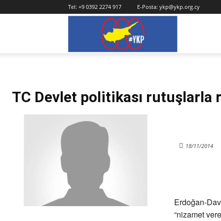
Tel:
+9 0392 2274 917
E-Posta:
ykp@ykp.org.cy
YKP
TC Devlet politikası rutuşlarla
18/11/2014
Erdoğan-Davut
“nizamet vere