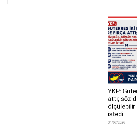
YKP: Guterr
attı; söz 
ölçülebili
istedi
31/07/2026