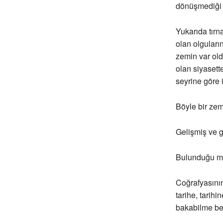
dönüşmediği t
Yukarıda tırn
olan olguları
zemin var old
olan siyasett
seyrine göre 
Böyle bir zemi
Gelişmiş ve g
Bulunduğu ma
Coğrafyasının
tarihe, tarih
bakabilme bec