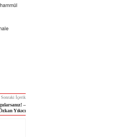
tahammül
hale
Sonraki İçerik
gularsanız! –
Özkan Yıkıcı