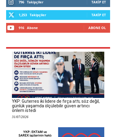
796
Takipçiler
TAKIP ET
1,253
Takipçiler
TAKIP ET
916
Abone
ABONE OL
YKP: Guterres iki lidere de fırça attı; söz değil,
günlük yaşamda ölçülebilir güven artırıcı
önlem istedi
31/07/2026