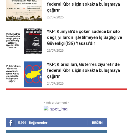
federal Kıbrıs için sokakta buluşmaya
çağırır
27/07/2026
YKP: Kumyalı’da çöken sadece bir silo
değil, yıllardır işletilmeyen İş Sağlığı ve
Güvenliği (İSG) Yasası’dır
26/07/2026
YKP; Kıbrıslıları, Guterres ziyaretinde
federal Kıbrıs için sokakta buluşmaya
çağırır
24/07/2026
- Advertisement -
5,999
Beğenenler
BEĞEN