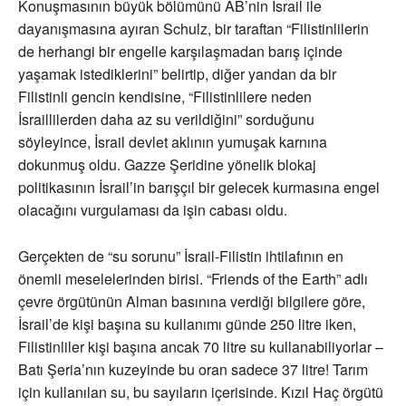
Konuşmasının büyük bölümünü AB’nin İsrail ile
dayanışmasına ayıran Schulz, bir taraftan “Filistinlilerin
de herhangi bir engelle karşılaşmadan barış içinde
yaşamak istediklerini” belirtip, diğer yandan da bir
Filistinli gencin kendisine, “Filistinlilere neden
İsraillilerden daha az su verildiğini” sorduğunu
söyleyince, İsrail devlet aklının yumuşak karnına
dokunmuş oldu. Gazze Şeridine yönelik blokaj
politikasının İsrail’in barışçıl bir gelecek kurmasına engel
olacağını vurgulaması da işin cabası oldu.
Gerçekten de “su sorunu” İsrail-Filistin ihtilafının en
önemli meselelerinden birisi. “Friends of the Earth” adlı
çevre örgütünün Alman basınına verdiği bilgilere göre,
İsrail’de kişi başına su kullanımı günde 250 litre iken,
Filistinliler kişi başına ancak 70 litre su kullanabiliyorlar –
Batı Şeria’nın kuzeyinde bu oran sadece 37 litre! Tarım
için kullanılan su, bu sayıların içerisinde. Kızıl Haç örgütü