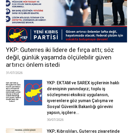
YKP: Guterres iki lidere de fırça attı; söz
değil, günlük yaşamda ölçülebilir güven
artırıcı önlem istedi
31/07/2026
YKP: EKTAM ve SAREX işçilerinin haklı
direnişinin yanındayız; toplu iş
sözleşmesi eksiksiz uygulansın,
işverenlere göz yuman Çalışma ve
Sosyal Güvenlik Bakanlığı görevini
yapsın, işçilere...
30/07/2026
YKP; Kıbrıslıları, Guterres ziyaretinde