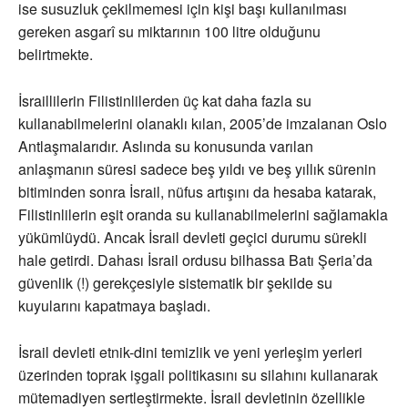
ise susuzluk çekilmemesi için kişi başı kullanılması
gereken asgarî su miktarının 100 litre olduğunu
belirtmekte.
İsraillilerin Filistinlilerden üç kat daha fazla su
kullanabilmelerini olanaklı kılan, 2005’de imzalanan Oslo
Antlaşmalarıdır. Aslında su konusunda varılan
anlaşmanın süresi sadece beş yıldı ve beş yıllık sürenin
bitiminden sonra İsrail, nüfus artışını da hesaba katarak,
Filistinlilerin eşit oranda su kullanabilmelerini sağlamakla
yükümlüydü. Ancak İsrail devleti geçici durumu sürekli
hale getirdi. Dahası İsrail ordusu bilhassa Batı Şeria’da
güvenlik (!) gerekçesiyle sistematik bir şekilde su
kuyularını kapatmaya başladı.
İsrail devleti etnik-dini temizlik ve yeni yerleşim yerleri
üzerinden toprak işgali politikasını su silahını kullanarak
mütemadiyen sertleştirmekte. İsrail devletinin özellikle