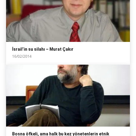
İsrail’in su silahı – Murat Çakır
16/02/2014
Bosna öfkeli, ama halk bu kez yönetenlerin etnik