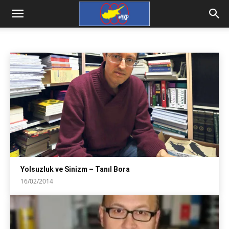
GENEL
Ceren Ergenç
çeviri
David Harvey
Fehim Taştekin
Ana Sayfa
iktibas
genel
Yolsuzluk ve Sinizm – Tanıl Bora
16/02/2014