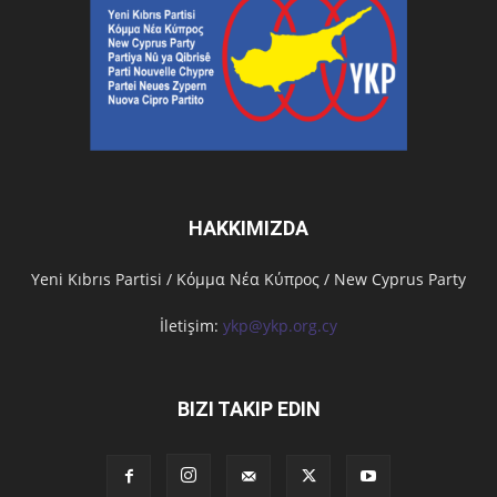
HAKKIMIZDA
Υeni Kıbrıs Partisi / Κόμμα Νέα Κύπρος / New Cyprus Party
İletişim:
ykp@ykp.org.cy
BIZI TAKIP EDIN