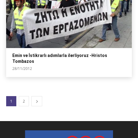
Emin ve İstikrarlı adımlarla ilerliyoruz -Hristos
Tombazos
28/11/2012
1
2