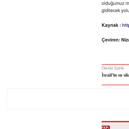
olduğumuz mev
gidilecek yol
Kaynak :
htt
Çeviren: Ni
Önceki İçerik
İsrail’in su s