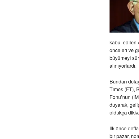
kabul edilen 
önceleri ve g
büyümeyi sürd
alınıyorlardı.
Bundan dolayı
Times (FT), 
Fonu’nun (IMF
duyarak, geli
oldukça dikka
İlk önce defl
bir pazar, nom