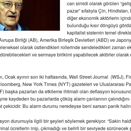
can simidi olarak görülen “gel
pazar” sıfatıyla Çin, Hindistan,
diğer ekonomik aktörlerin içind
bulunduğu kısır döngüyü gördü
kapitalist sistemin temel direkle
Avrupa Birliği (AB), Amerika Birleşik Devletleri (ABD) ve Japon
eleneksel olarak üstlendikleri rollerinde sendeledikleri zaman 
ürebilecekleri ve sermaye birikimi yapabilecek aktörler olarak 
, Ocak ayının son iki haftasında, Wall Street Journal (WSJ), Fi
Bloomberg, New York Times (NYT) gazeteleri ve Uluslararası P
) başka pazarları da etkileme ihtimali olan deflasyon konusun
şme kaydeden bu pazarlarda çöküş alarm çanlarının çalındığını
t çekicidir. Bu alarm durumu neredeyse beni sarsan panik halin
asyon durumuyla ilgili bir şeyleri söylemek gerekiyor. “Sakin ha
inal ücretlerin inip, çıkmadığı ve belirli bir seviyede sürünecek 