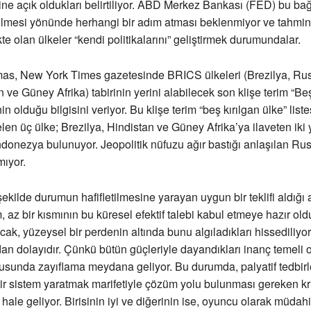
ne açık oldukları belirtiliyor. ABD Merkez Bankası (FED) bu bağ
ilmesi yönünde herhangi bir adım atması beklenmiyor ve tahmin
te olan ülkeler “kendi politikalarını” geliştirmek durumundalar.
s, New York Times gazetesinde BRICS ülkeleri (Brezilya, Ru
 ve Güney Afrika) tabirinin yerini alabilecek son klişe terim “Be
in olduğu bilgisini veriyor. Bu klişe terim “beş kırılgan ülke” list
en üç ülke; Brezilya, Hindistan ve Güney Afrika’ya ilaveten iki 
donezya bulunuyor. Jeopolitik nüfuzu ağır bastığı anlaşılan Ru
mıyor.
ekilde durumun hafifletilmesine yarayan uygun bir teklifi aldığı a
 az bir kısmının bu küresel efektif talebi kabul etmeye hazır ol
ak, yüzeysel bir perdenin altında bunu algıladıkları hissediliyor
an dolayıdır. Çünkü bütün güçleriyle dayandıkları inanç temeli 
usunda zayıflama meydana geliyor. Bu durumda, palyatif tedbirl
bir sistem yaratmak marifetiyle çözüm yolu bulunması gereken k
 hale geliyor. Birisinin iyi ve diğerinin ise, oyuncu olarak müdahi