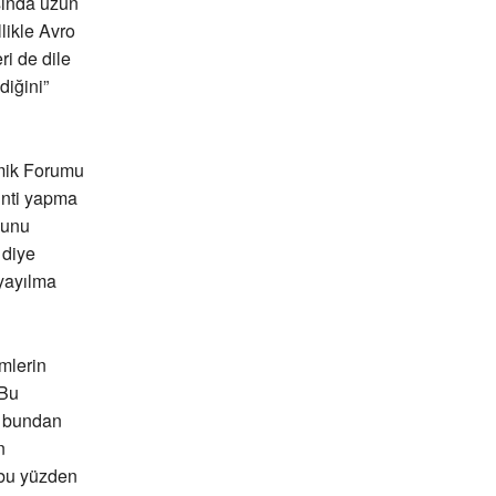
ısında uzun
likle Avro
ri de dile
diğini”
mik Forumu
inti yapma
ğunu
 diye
 yayılma
mlerin
 Bu
e bundan
n
 bu yüzden