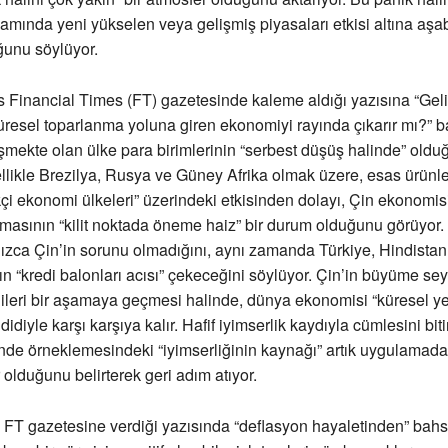
nlamında yeni yükselen veya gelişmiş piyasaları etkisi altına aşa
uğunu söylüyor.
 Financial Times (FT) gazetesinde kaleme aldığı yazısına “Gel
resel toparlanma yoluna giren ekonomiyi rayında çıkarır mı?” ba
işmekte olan ülke para birimlerinin “serbest düşüş halinde” old
zellikle Brezilya, Rusya ve Güney Afrika olmak üzere, esas ürünle
kçi ekonomi ülkeleri” üzerindeki etkisinden dolayı, Çin ekonomi
asının “kilit noktada öneme haiz” bir durum olduğunu görüyor.
zca Çin’in sorunu olmadığını, aynı zamanda Türkiye, Hindistan
 “kredi balonları acısı” çekeceğini söylüyor. Çin’in büyüme sey
leri bir aşamaya geçmesi halinde, dünya ekonomisi “küresel ye
idiyle karşı karşıya kalır. Hafif iyimserlik kaydıyla cümlesini biti
de örneklemesindeki “iyimserliğinin kaynağı” artık uygulamad
 olduğunu belirterek geri adım atıyor.
FT gazetesine verdiği yazısında “deflasyon hayaletinden” bahs