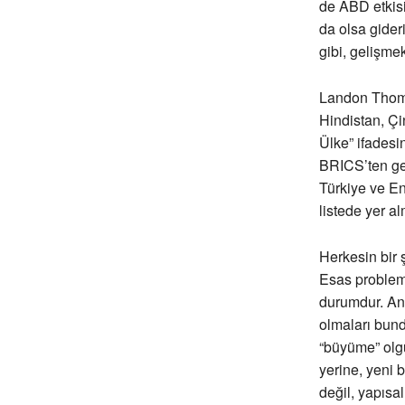
de ABD etkisi
da olsa gider
gibi, gelişmek
Landon Thoma
Hindistan, Çin
Ülke” ifadesin
BRICS’ten gel
Türkiye ve En
listede yer al
Herkesin bir ş
Esas problem,
durumdur. Anc
olmaları bund
“büyüme” olg
yerine, yeni 
değil, yapısal