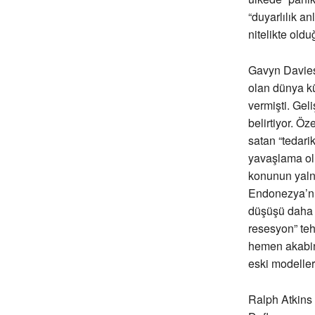
“duyarlılık a
nitelikte old
Gavyn Davies
olan dünya kü
vermişti. Gel
belirtiyor. Ö
satan “tedari
yavaşlama olm
konunun yalnı
Endonezya’nın
düşüşü daha i
resesyon” tehd
hemen akabin
eski modeller
Ralph Atkins 