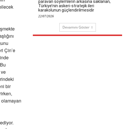
paravan söylemlerin arkasına saklanan,
Türkiye’nin askeri-stratejik ileri
bilecek
karakolunun güçlendirilmesidir
22/07/2026
Devamını Göster
işmekte
şlığını
uğunu
ri Çin’e
sinde
 Bu
 ve
rindeki
ni bir
rirken,
a olamayan
ediyor.