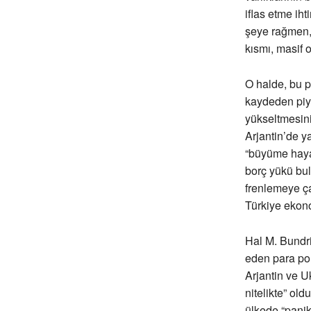
iflas etme ih
şeye rağmen,
kısmı, masif 
O halde, bu 
kaydeden piya
yükseltmesini
Arjantin’de 
“büyüme hayal
borç yükü bul
frenlemeye ç
Türkiye ekono
Hal M. Bundri
eden para poli
Arjantin ve U
nitelikte” ol
ülkede “panik