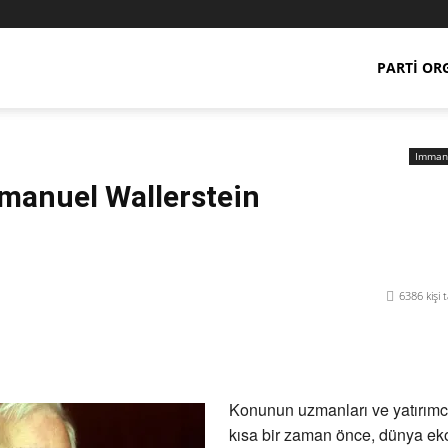
PARTI OR
Immanu
manuel Wallerstein
6386
kişi 
Paylaş
Konunun uzmanları ve yatırımcı
kısa bir zaman önce, dünya ek