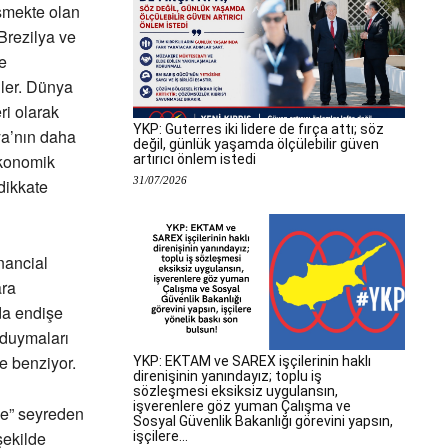
işmekte olan
 Brezilya ve
e
ler. Dünya
ri olarak
YKP: Guterres iki lidere de fırça attı; söz
ya’nın daha
değil, günlük yaşamda ölçülebilir güven
ekonomik
artırıcı önlem istedi
31/07/2026
dikkate
nancial
ara
da endişe
 duymaları
e benziyor.
YKP: EKTAM ve SAREX işçilerinin haklı
direnişinin yanındayız; toplu iş
sözleşmesi eksiksiz uygulansın,
işverenlere göz yuman Çalışma ve
lde” seyreden
Sosyal Güvenlik Bakanlığı görevini yapsın,
şekilde
işçilere...