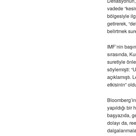
Deflasyonun, k
vadede “kesinl
bölgesiyle il
getirerek, “d
belirtmek sur
IMF’nin başı
sırasında, Ku
suretiyle önl
söylemişti: “U
açıklamıştı. 
etkisinin” old
Bloomberg’in 
yapıldığı bir 
başyazıda, ge
dolayı da, re
dalgalanmalar