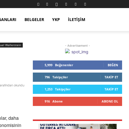
GANLARI
BELGELER
YKP
İLETIŞIM
el Wallerstein
- Advertisement -
5,999
Beğenenler
BEĞEN
796
Takipçiler
TAKIP ET
tarafından okundu
1,253
Takipçiler
TAKIP ET
916
Abone
ABONE OL
lar, daha
onomisinin