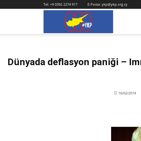
Tel:
+9 0392 2274 917
E-Posta:
ykp@ykp.org.cy
YKP
Dünyada deflasyon paniği – Im
16/02/2014