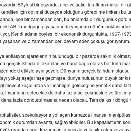
 pazardır. Böylesi bir pazarda, alıcı ve satıcı tarafların makul bir 
 kendileri için optimal düzeyde olduğunu görebilme imkanı bul
rında, beli bir zamandan beri, bu anlamda bir durgunluk görülm
8’deki ABD mortgage piyasalarında yaşanan dönüm noktasındak
rlatıyor. Kendi adıma böylesi bir ekonomik durgunlukta, 1967-19
a yaşanan ve o zamandan beri devam eden çöküşü görüyorum.
a enflasyon işaretlerinin bulunduğu bir pazarda sakinlik olmaz
ında gerçek istihdam rakamları ve buna bağlı olarak her türlü mal 
i üzerindeki etkiyle aynı şeydir. Dünyanın gerçek istihdam olgusu
ayı yokuş aşağı inişe geçmişse, dünya nüfusunun büyük bir kı
tiği mevcut koşullarda ve insanlığın geleceğine yönelik daha fazla
, insanların gelecekte de daha fazla acı çekmesine ve üretim y
in daha fazla dondurulmasına neden olacak. Tam da kısır döngü h
apitalistler, spekülasyona yol açan kurnazca finansal manipül
konomik durumdan avantaj sağlayabildiler. Bu kapitalistlerin sor
n büyük oranda değer kazanması amacıyla yola çıkmaları veya a