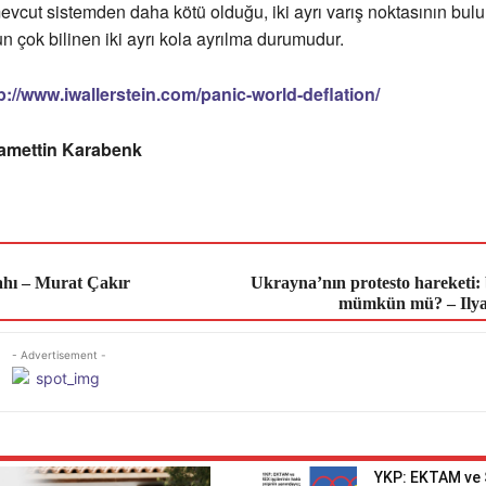
cut sistemden daha kötü olduğu, iki ayrı varış noktasının bul
un çok bilinen iki ayrı kola ayrılma durumudur.
p://www.iwallerstein.com/panic-world-deflation/
zamettin Karabenk
ilahı – Murat Çakır
Ukrayna’nın protesto hareketi: 
mümkün mü? – Ilya
- Advertisement -
YKP: EKTAM ve