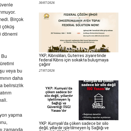
30/07/2026
güvenle
unmuyor.
edi. Birçok
i çöküş
73 dönemi
. Bu
YKP; Kıbrıslıları, Guterres ziyaretinde
federal Kıbrıs için sokakta buluşmaya
üretimi
çağırır
 şu veya bu
27/07/2026
smının daha
 belirsizlik
atırım
ali.
asyon yapma
unu,
YKP: Kumyalı’da çöken sadece bir silo
değil, yıllardır işletilmeyen İş Sağlığı ve
ynı zamanda