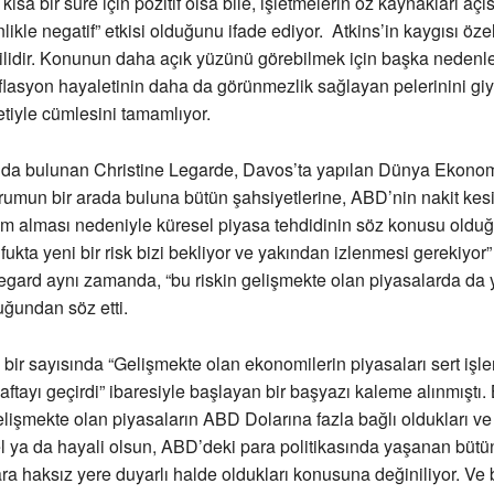
ısa bir süre için pozitif olsa bile, işletmelerin öz kaynakları aç
ikle negatif” etkisi olduğunu ifade ediyor. Atkins’in kaygısı özel
gilidir. Konunun daha açık yüzünü görebilmek için başka nedenle
eflasyon hayaletinin daha da görünmezlik sağlayan pelerinini giy
etiyle cümlesini tamamlıyor.
nda bulunan Christine Legarde, Davos’ta yapılan Dünya Ekono
rumun bir arada buluna bütün şahsiyetlerine, ABD’nin nakit kes
em alması nedeniyle küresel piyasa tehdidinin söz konusu oldu
fukta yeni bir risk bizi bekliyor ve yakından izlenmesi gerekiyor”
Legard aynı zamanda, “bu riskin gelişmekte olan piyasalarda da
uğundan söz etti.
bir sayısında “Gelişmekte olan ekonomilerin piyasaları sert işle
haftayı geçirdi” ibaresiyle başlayan bir başyazı kaleme alınmıştı.
lişmekte olan piyasaların ABD Dolarına fazla bağlı oldukları v
el ya da hayali olsun, ABD’deki para politikasında yaşanan bütü
a haksız yere duyarlı halde oldukları konusuna değiniliyor. Ve