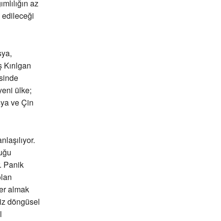
ımlılığın az
 edileceği
sya,
ş Kırılgan
esinde
yeni ülke;
sya ve Çin
nlaşılıyor.
duğu
. Panik
olan
er almak
riz döngüsel
l