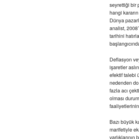
seyrettiği bir
hangi kararın
Dünya pazarla
analist, 200
tarihini hatı
başlangıcınd
Deflasyon vey
işaretler asl
efektif taleb
nedenden dol
fazla acı çek
olması durumu
faaliyetlerin
Bazı büyük k
marifetiyle e
varlıklarını