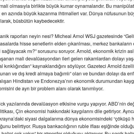
timali olmasıyla birlikte büyük kumar oynamalarıdır. Bu manipülat
 en azında büyük kazanma ihtimalleri var. Dünya nüfusunun büy
olarak, büsbütün kaybedecektir.
panik raporları neyin nesi? Micheal Arnol WSJ gazetesinde “Ge
salarda hisse senetlerin elden çıkarılması, merkez bankaların 
 sağlayacak mı?” sorusunu soruyor. Arnold, ekonomik krizin asl
yaşanan mali devalüasyondan ileri gelen rakamlardan dolayı ya
 kırıklığından” kaynaklandığını söylüyor. Gazeteci Arnold özelli
unan ve dış kredi almaya bağımlı” olan ve bundan dolayı da en
alışan Hindistan ve Endonezya’nın ekonomik durumundan kaygı
misini de ayrı bir problem alanı olarak tanımlıyor.
ck yazılarında devalüasyon etkisine vurgu yapıyor. ABD’nin değ
tikası, Çin ekonomisi hakkındaki kaygılarını dile getiriyor. Ayrıc
krayna’daki siyasi dalgalanma dünya ekonomisindeki “çöküşü hı
duğunu belirtiyor. Rusya bankacılığının ruble iflası eşiğinde oldu
 halini çok yakın” bir atmosfer olduğunu aktarıyor. Bu panik hali