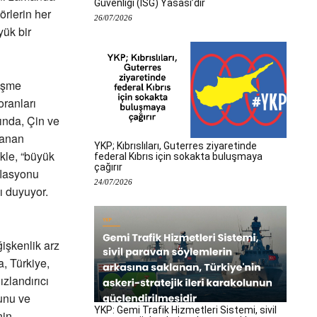
Güvenliği (İSG) Yasası’dır
örlerin her
26/07/2026
ük bir
lişme
oranları
ında, Çin ve
şanan
YKP; Kıbrıslıları, Guterres ziyaretinde
kle, “büyük
federal Kıbrıs için sokakta buluşmaya
çağırır
flasyonu
24/07/2026
 duyuyor.
işkenlik arz
a, Türkiye,
zlandırıcı
ğunu ve
YKP: Gemi Trafik Hizmetleri Sistemi, sivil
nin