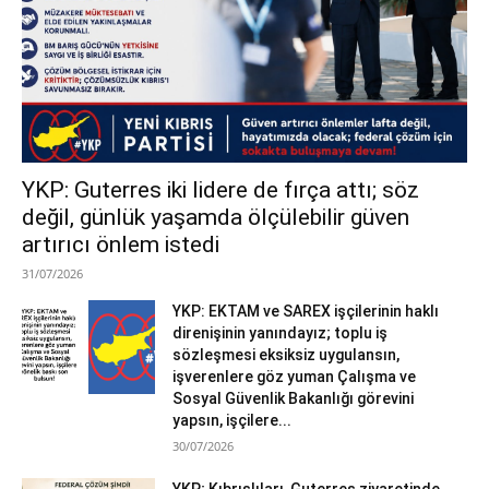
YKP: Guterres iki lidere de fırça attı; söz
değil, günlük yaşamda ölçülebilir güven
artırıcı önlem istedi
31/07/2026
YKP: EKTAM ve SAREX işçilerinin haklı
direnişinin yanındayız; toplu iş
sözleşmesi eksiksiz uygulansın,
işverenlere göz yuman Çalışma ve
Sosyal Güvenlik Bakanlığı görevini
yapsın, işçilere...
30/07/2026
YKP; Kıbrıslıları, Guterres ziyaretinde