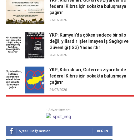
federal Kıbrıs için sokakta buluşmaya
çağırır
27/07/2026
YKP: Kumyalı’da çöken sadece bir silo
değil, yıllardır işletilmeyen İş Sağlığı ve
Güvenliği (İSG) Yasası’dır
26/07/2026
YKP; Kıbrıslıları, Guterres ziyaretinde
federal Kıbrıs için sokakta buluşmaya
çağırır
24/07/2026
- Advertisement -
5,999
Beğenenler
BEĞEN