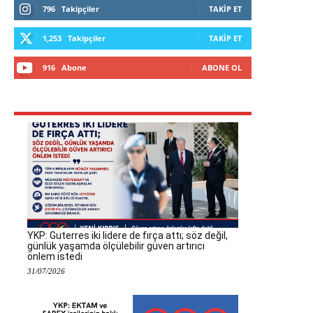
796
Takipçiler
TAKIP ET
1,253
Takipçiler
TAKIP ET
916
Abone
ABONE OL
YKP: Guterres iki lidere de fırça attı; söz değil,
günlük yaşamda ölçülebilir güven artırıcı
önlem istedi
31/07/2026