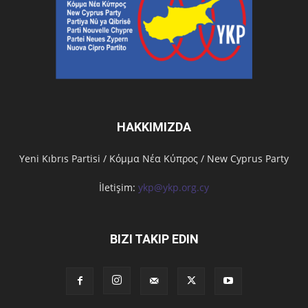
HAKKIMIZDA
Υeni Kıbrıs Partisi / Κόμμα Νέα Κύπρος / New Cyprus Party
İletişim:
ykp@ykp.org.cy
BIZI TAKIP EDIN