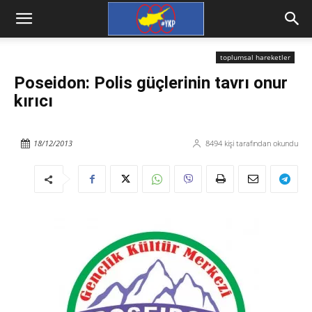
toplumsal hareketler
Poseidon: Polis güçlerinin tavrı onur
kırıcı
18/12/2013
8494
kişi tarafından okundu