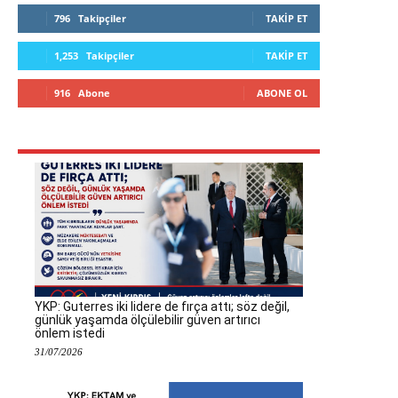
796
Takipçiler
TAKIP ET
1,253
Takipçiler
TAKIP ET
916
Abone
ABONE OL
YKP: Guterres iki lidere de fırça attı; söz değil,
günlük yaşamda ölçülebilir güven artırıcı
önlem istedi
31/07/2026