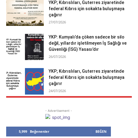
YKP; Kıbrıslıları, Guterres ziyaretinde
federal Kıbrıs için sokakta buluşmaya
çağırır
27/07/2026
YKP: Kumyalı’da çöken sadece bir silo
değil, yıllardır işletilmeyen İş Sağlığı ve
Güvenliği (İSG) Yasası’dır
26/07/2026
YKP; Kıbrıslıları, Guterres ziyaretinde
federal Kıbrıs için sokakta buluşmaya
çağırır
24/07/2026
- Advertisement -
5,999
Beğenenler
BEĞEN