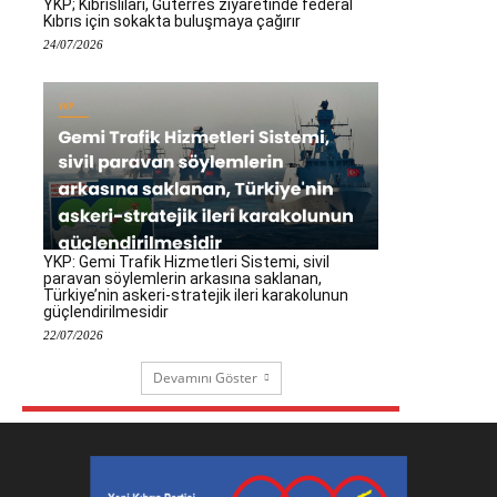
YKP; Kıbrıslıları, Guterres ziyaretinde federal
Kıbrıs için sokakta buluşmaya çağırır
24/07/2026
YKP: Gemi Trafik Hizmetleri Sistemi, sivil
paravan söylemlerin arkasına saklanan,
Türkiye’nin askeri-stratejik ileri karakolunun
güçlendirilmesidir
22/07/2026
Devamını Göster