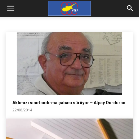
HABER
güncel haber
dış haber
kıbrıs haber
Ana Sayfa
arşiv
haber
Aklımızı sınırlandırma çabası sürüyor – Alpay Durduran
22/08/2014