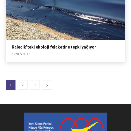
Kalecik’teki ekoloji felaketine tepki yağıyor
17/07/2013
1
2
3