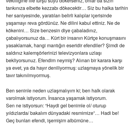
vekilliğine ille turşu suyu dökerseniz, onlar da sizin
tankınıza elbette kezzabı dökecektir… Siz bu halka tarihin
her saniyesinde, yaratılan belirli kalıplar içerisinde
yaşamayı reva gördünüz. Ne dilini kabul ettiniz. Ne de
kökenini… Size benzesin diye çabaladınız,
çabalıyorsunuz da… Kürt bir insanın Kürtçe konuşmasını
yasaklamak, hangi mantığın eseridir efendiler? Şimdi de
saldınız kalemşörlerinizi televizyonlara uzlaşı
bekliyorsunuz. Efendim neymiş? Alınan bir karara karşı
ya evet, ya da hayır deniliyormuş: uzlaşmaya yönelik bir
tavır takınılmıyormuş.
Ben seninle neden uzlaşmalıyım ki; ben halk olarak
varolmak istiyorum. İnsanca yaşamak istiyorum.
Sen ne istiyorsun: “Haydi gel benimle ol/ oturup
yıldızlarda/ bakalım dünyadaki resmimize”… Hadi be!
Geç bunları efendi, işemişim albümüne…