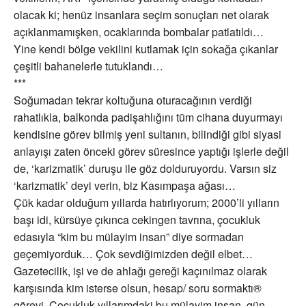
olacak ki; henüz insanlara seçim sonuçları net olarak
açıklanmamışken, ocaklarında bombalar patlatıldı…
Yine kendi bölge vekilini kutlamak için sokağa çıkanlar
çeşitli bahanelerle tutuklandı…
***
Soğumadan tekrar koltuğuna oturacağının verdiği
rahatlıkla, balkonda padişahlığını tüm cihana duyurmayı
kendisine görev bilmiş yeni sultanın, bilindiği gibi siyasi
anlayışı zaten önceki görev süresince yaptığı işlerle değil
de, ‘karizmatik’ duruşu ile göz dolduruyordu. Varsın siz
‘karizmatik’ deyi verin, biz Kasımpaşa ağası…
Çük kadar olduğum yıllarda hatırlıyorum; 2000’li yılların
başı idi, kürsüye çıkınca cekingen tavrına, çocukluk
edasıyla “kim bu mülayim insan” diye sormadan
geçemiyorduk… Çok sevdiğimizden değil elbet…
Gazetecilik, işi ve de ahlağı gereği kaçınılmaz olarak
karşısında kim isterse olsun, hesap/ soru sormaktı®
görevi. Çocukluk yıllarımdaki bu mülayim insan, gün