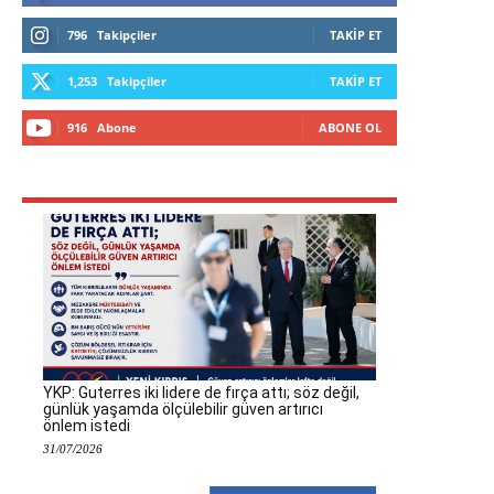
796
Takipçiler
TAKIP ET
1,253
Takipçiler
TAKIP ET
916
Abone
ABONE OL
YKP: Guterres iki lidere de fırça attı; söz değil,
günlük yaşamda ölçülebilir güven artırıcı
önlem istedi
31/07/2026