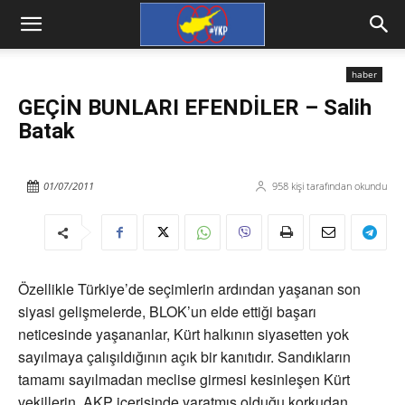
haber
GEÇİN BUNLARI EFENDİLER – Salih
Batak
01/07/2011
958
kişi tarafından okundu
Özellikle Türkiye’de seçimlerin ardından yaşanan son
siyasi gelişmelerde, BLOK’un elde ettiği başarı
neticesinde yaşananlar, Kürt halkının siyasetten yok
sayılmaya çalışıldığının açık bir kanıtıdır. Sandıkların
tamamı sayılmadan meclise girmesi kesinleşen Kürt
vekillerin, AKP içerisinde yaratmış olduğu korkudan