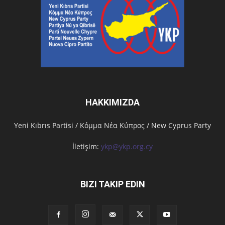
HAKKIMIZDA
Υeni Kıbrıs Partisi / Κόμμα Νέα Κύπρος / New Cyprus Party
İletişim:
ykp@ykp.org.cy
BIZI TAKIP EDIN