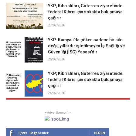
YKP; Kıbrıslıları, Guterres ziyaretinde
federal Kıbrıs için sokakta buluşmaya
çağırır
27/07/2026
YKP: Kumyalı’da çöken sadece bir silo
değil, yıllardır işletilmeyen İş Sağlığı ve
Güvenliği (İSG) Yasası’dır
26/07/2026
YKP; Kıbrıslıları, Guterres ziyaretinde
federal Kıbrıs için sokakta buluşmaya
çağırır
24/07/2026
- Advertisement -
5,999
Beğenenler
BEĞEN