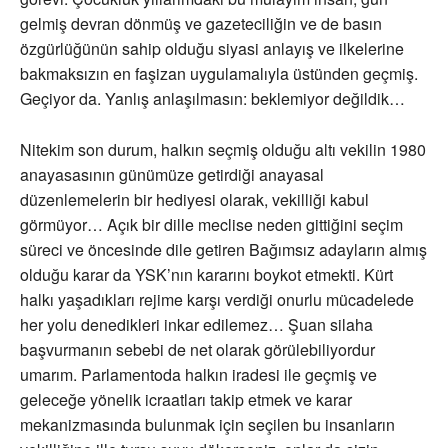
gelmiş devran dönmüş ve gazeteciliğin ve de basın
özgürlüğünün sahip olduğu siyasi anlayış ve ilkelerine
bakmaksızın en faşizan uygulamalıyla üstünden geçmiş.
Geçiyor da. Yanlış anlaşılmasın: beklemiyor değildik…
Nitekim son durum, halkın seçmiş olduğu altı vekilin 1980
anayasasının günümüze getirdiği anayasal
düzenlemelerin bir hediyesi olarak, vekilliği kabul
görmüyor… Açık bir dille meclise neden gittiğini seçim
süreci ve öncesinde dile getiren Bağımsız adayların almış
olduğu karar da YSK’nın kararını boykot etmekti. Kürt
halkı yaşadıkları rejime karşı verdiği onurlu mücadelede
her yolu denedikleri inkar edilemez… Şuan silaha
başvurmanın sebebi de net olarak görülebiliyordur
umarım. Parlamentoda halkın iradesi ile geçmiş ve
geleceğe yönelik icraatları takip etmek ve karar
mekanizmasında bulunmak için seçilen bu insanların