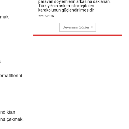
paravan söylemlerin arkasına saklanan,
Türkiye’nin askeri-stratejik ileri
karakolunun güçlendirilmesidir
ırmak
22/07/2026
Devamını Göster
k
rnatiflerini
ndıktan
sına çekmek.