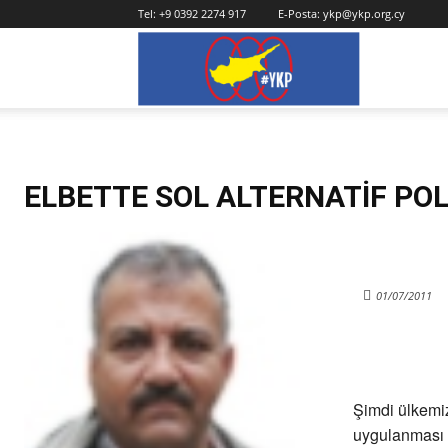
Tel:
+9 0392 2274 917
E-Posta:
ykp@ykp.org.cy
YKP
ELBETTE SOL ALTERNATİF POLİ
01/07/2011
Şimdi ülkemiz
uygulanması d