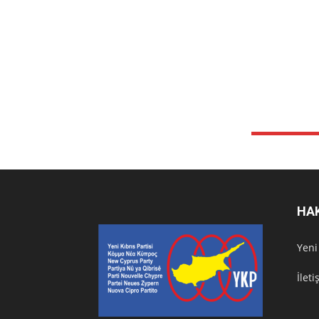
HA
Υeni
İlet