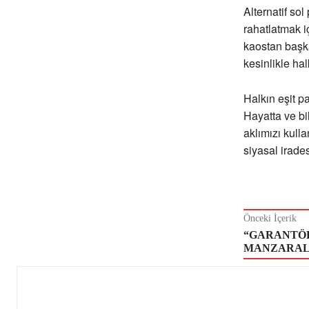
Alternatif sol
rahatlatmak iç
kaostan başka
kesinlikle ha
Halkın eşit p
Hayatta ve bi
aklımızı kull
siyasal irade
Önceki İçerik
“GARANTÖ
MANZARALAR