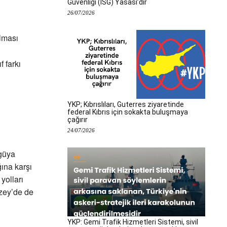
Güvenliği (İSG) Yasası’dır
26/07/2026
alması
 farkı
YKP; Kıbrıslıları, Guterres ziyaretinde
federal Kıbrıs için sokakta buluşmaya
çağırır
24/07/2026
 güya
ına karşı
yolları
zey’de de
YKP: Gemi Trafik Hizmetleri Sistemi, sivil