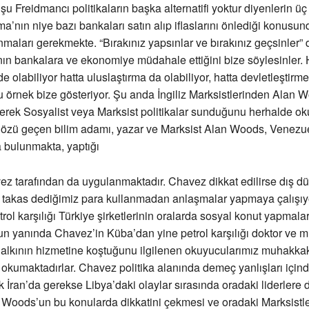
 şu Freidmancı politikaların başka alternatifi yoktur diyenlerin ü
nın niye bazı bankaları satın alıp iflaslarını önlediği konusun
nmaları gerekmekte. “Bırakınız yapsınlar ve bırakınız geçsinler” 
ın bankalara ve ekonomiye müdahale ettiğini bize söylesinler.
 olabiliyor hatta uluslaştırma da olabiliyor, hatta devletleştirm
bu örnek bize gösteriyor. Şu anda İngiliz Marksistlerinden Alan 
erek Sosyalist veya Marksist politikalar sunduğunu herhalde ok
 Sözü geçen bilim adamı, yazar ve Marksist Alan Woods, Venezu
 bulunmakta, yaptığı
ez tarafından da uygulanmaktadır. Chavez dikkat edilirse dış d
 takas dediğimiz para kullanmadan anlaşmalar yapmaya çalışıy
trol karşılığı Türkiye şirketlerinin oralarda sosyal konut yapmal
un yanında Chavez’in Küba’dan yine petrol karşılığı doktor ve 
halkının hizmetine koştuğunu ilgilenen okuyucularımız muhakka
okumaktadırlar. Chavez politika alanında demeç yanlışları için
 İran’da gerekse Libya’daki olaylar sırasında oradaki liderlere 
Woods’un bu konularda dikkatini çekmesi ve oradaki Marksistl