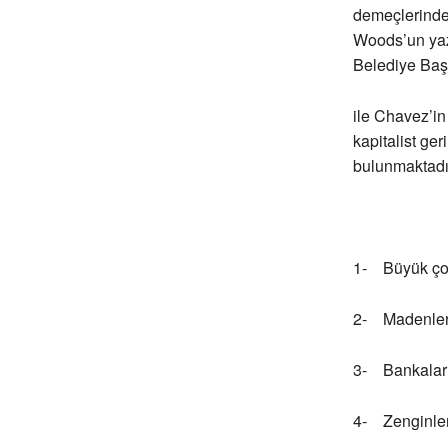
demeçlerinde 
Woods’un yazı
Belediye Baş
ile Chavez’in
kapitalist ge
bulunmaktadı
1- Büyük çok 
2- Madenlerin
3- Bankaların
4- Zenginler