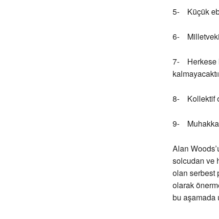
5- Küçük ebat
6- Milletveki
7- Herkese bü
kalmayacaktı
8- Kollektif 
9- Muhakkak b
Alan Woods’un
solcudan ve h
olan serbest 
olarak önerm
bu aşamada uy