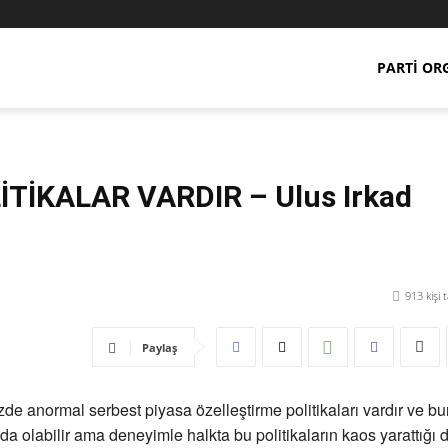
PARTI OR
TİKALAR VARDIR – Ulus Irkad
913
kişi 
Paylaş
de anormal serbest piyasa özelleştirme politikaları vardır ve bu
a olabilir ama deneyimle halkta bu politikaların kaos yarattığı d