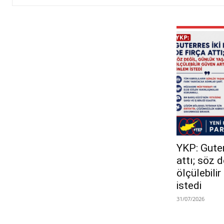
YKP: Guterr
attı; söz 
ölçülebili
istedi
31/07/2026