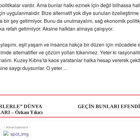
 politikalar vardır. Ama bunlar halkı ezmek için değil bilhassa hal
in uygulanmalıdır. Bize alternatif yok diye sunulan özelleştirme 
 bir şey getirmiyor. Bunu da unutmayalım, sağ ekonomik politik
lka refah getirmiyor. Aksine halktan almaya çalışıyor.
aylaşımı, eşit yaşam ve insanca hakça bir düzen için mücadele e
limde alternatifler ve çözüm yolları tükenmez. Yeter ki rasyonalit
analım. Kuzey Kıbrıs’ta kaos yaratanlar halka hesap vererek çekil
sine saygı duysunlar. O yeter…
RLERLE” DÜNYA
GEÇİN BUNLARI EFENDİL
I – Özkan Yıkıcı
- Advertisement -