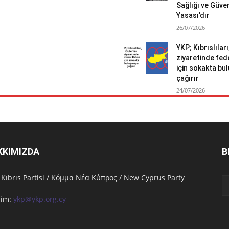
Sağlığı ve Güven
Yasası’dır
26/07/2026
YKP; Kıbrıslılar
ziyaretinde fed
için sokakta b
çağırır
24/07/2026
KKIMIZDA
B
 Kıbrıs Partisi / Κόμμα Νέα Κύπρος / New Cyprus Party
işim:
ykp@ykp.org.cy