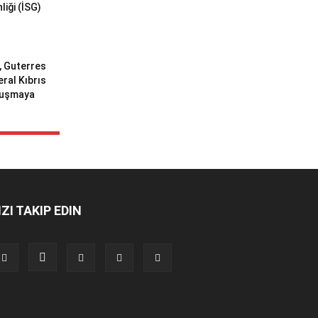
liği (İSG)
ı, Guterres
eral Kıbrıs
uluşmaya
IZI TAKIP EDIN