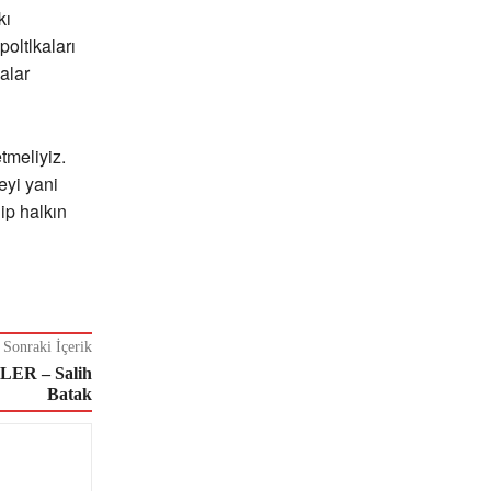
kı
poltlkaları
alar
tmeliyiz.
eyi yani
ip halkın
Sonraki İçerik
ER – Salih
Batak