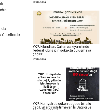
30/07/2026
lı
ndra
ında
u önerilerde
YKP; Kıbrıslıları, Guterres ziyaretinde
federal Kıbrıs için sokakta buluşmaya
çağırır
27/07/2026
YKP: Kumyalı’da çöken sadece bir silo
değil, yıllardır işletilmeyen İş Sağlığı ve