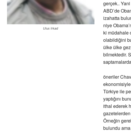
gerçek.. Yani
ABD’de Obama’
izahatta bulu
niye Obama’n
Ulus Irkad
ki müdahale de
olabildiğini 
ülke ülke gez
bilmektedir.
saptamalarda
öneriler Chav
ekonomisiyle
Türkiye ile pe
yaptığını bun
ithal ederek 
gazetelerden 
Örneğin gerek
bulundu ama 