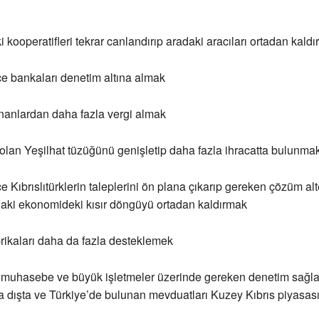
kooperatifleri tekrar canlandırıp aradaki aracıları ortadan kald
e bankaları denetim altına almak
nlardan daha fazla vergi almak
lan Yeşilhat tüzüğünü genişletip daha fazla ihracatta bulunma
 Kıbrıslıtürklerin taleplerini ön plana çıkarıp gereken çözüm alte
aki ekonomideki kısır döngüyü ortadan kaldırmak
ikaları daha da fazla desteklemek
muhasebe ve büyük işletmeler üzerinde gereken denetim sağla
a dışta ve Türkiye’de bulunan mevduatları Kuzey Kıbrıs piyasa