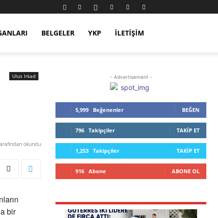
GANLARI
BELGELER
YKP
İLETIŞIM
Ulus Irkad
- Advertisement -
5,999
Beğenenler
BEĞEN
796
Takipçiler
TAKIP ET
tarafından okundu
1,253
Takipçiler
TAKIP ET
916
Abone
ABONE OL
nların
a bir