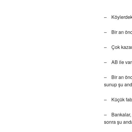
– Köylerdeki 
– Bir an önc
– Çok kazana
– AB ile varo
– Bir an önce
sunup şu and
– Küçük fabr
– Bankalar, 
sonra şu and