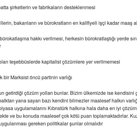
ta şirketlerin ve fabrikaların desteklenmesi
llerin, bakanların ve bürokratların en kalifiyeli işçi kadar maaş 
rokatlaşma hakkı verilmesi, herkesin bürokratlaştığı yerde sınıf
r
olan teşebbüslerde kapitalist çözümlere yer verilmemesi
ir Marksist öncü partinin varlığı
 getirdiği çözüm yolları bunlar. Bizim ülkemizde ise kendisini
alktan yana sayan bazı kendini bilmezler maalesef halkın varlığ
piyasa uygulamalarını Kıbrıstürk halkına hala daha en iyi çözüm 
ekte ve bu konuda maalesef çok kötü puan toplamaktadırlar. Ku
gulanması gereken politikalar şunlar olmalıdır