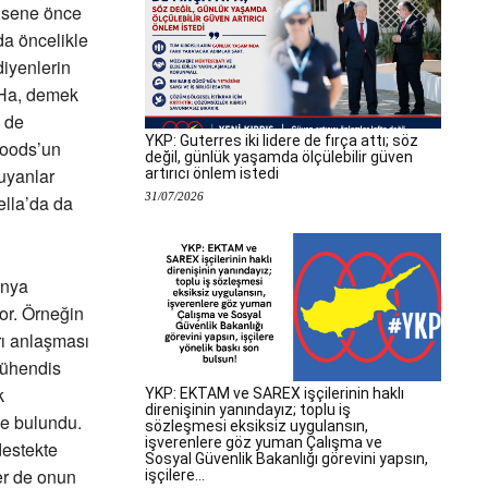
ç sene önce
da öncelikle
diyenlerin
 Ha, demek
e de
YKP: Guterres iki lidere de fırça attı; söz
Woods’un
değil, günlük yaşamda ölçülebilir güven
uyanlar
artırıcı önlem istedi
31/07/2026
ella’da da
ünya
or. Örneğin
arı anlaşması
mühendis
k
YKP: EKTAM ve SAREX işçilerinin haklı
direnişinin yanındayız; toplu iş
de bulundu.
sözleşmesi eksiksiz uygulansın,
işverenlere göz yuman Çalışma ve
destekte
Sosyal Güvenlik Bakanlığı görevini yapsın,
er de onun
işçilere...