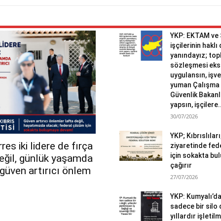
YKP: EKTAM ve
işçilerinin haklı
yanındayız; topl
sözleşmesi eks
uygulansın, işv
yuman Çalışma 
Güvenlik Bakanlı
yapsın, işçilere.
30/07/2026
YKP; Kıbrıslılar
es iki lidere de fırça
ziyaretinde fed
için sokakta b
değil, günlük yaşamda
çağırır
r güven artırıcı önlem
27/07/2026
YKP: Kumyalı’d
sadece bir silo 
yıllardır işletil