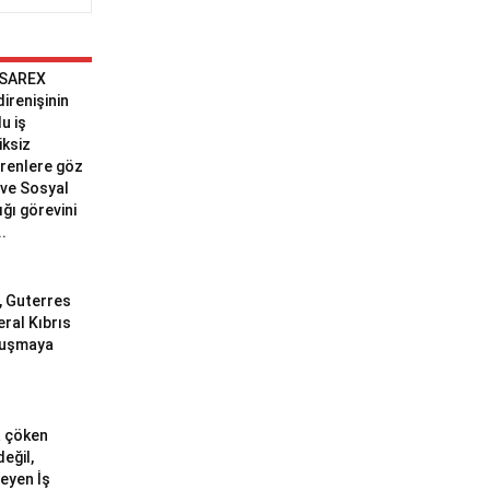
 SAREX
 direnişinin
u iş
iksiz
erenlere göz
ve Sosyal
ğı görevini
..
ı, Guterres
eral Kıbrıs
uluşmaya
a çöken
değil,
meyen İş