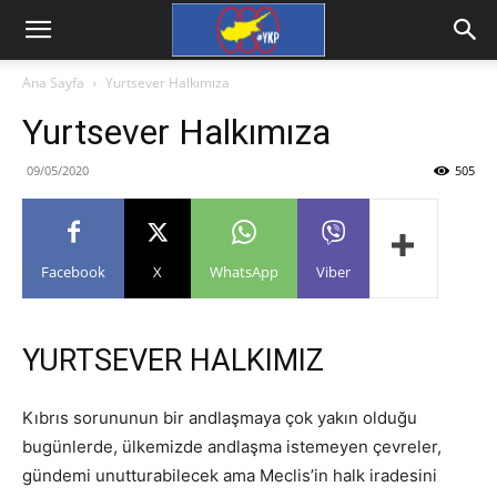
Ana Sayfa
Yurtsever Halkımıza
Yurtsever Halkımıza
09/05/2020
505
Facebook
X
WhatsApp
Viber
YURTSEVER HALKIMIZ
Kıbrıs sorununun bir andlaşmaya çok yakın olduğu
bugünlerde, ülkemizde andlaşma istemeyen çevreler,
gündemi unutturabilecek ama Meclis’in halk iradesini