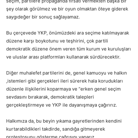
seçim, partilere propaganda fırsatı vermekten başka bir
şey olarak görülmez ve bir oyun olmaktan öteye giderek
saygıdeğer bir sonuç sağlayamaz.
Bu çerçevede YKP, önümüzdeki ara seçime katılmayarak
düzene karşı boykotunu ve teşhirini, çok partili
demokratik düzene önem veren tüm kurum ve kuruluşları
ve uluslar arası platformları kullanarak sürdürecektir.
Diğer muhalefet partilerini de, genel kamuoyu ve halkın
,istemleri gibi gerçekleri ileri sürerek hala korudukları
düzenle ilişkilerini koparmaya ve “erken genel seçim
sevdasını bırakarak, demokratik talepleri
gerçekleştirmeye ve YKP ile dayanışmaya çağırırız.
Halkımıza da, bu beyin yıkama gayretlerinden kendini
kurtarabildikleri takdirde, sandığa gitmeyerek
protestosunu gösterme çağrısını yaparız.