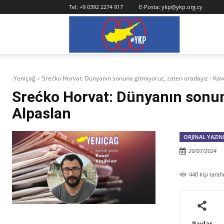
Tel:
+9 0392 2274 917
E-Posta:
ykp@ykp.org.cy
YKP
.Yeniçağ
Srećko Horvat: Dünyanın sonuna gitmiyoruz, zaten oradayız - Kav
Srećko Horvat: Dünyanın sonun
Alpaslan
ORJINAL YAZIN
20/07/2024
440
kişi tara
Paylaş