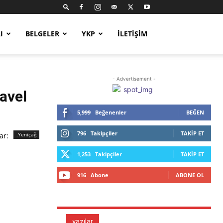
I
BELGELER
YKP
İLETIŞIM
- Advertisement -
avel
5,999
Beğenenler
BEĞEN
796
Takipçiler
TAKIP ET
ar:
.Yeniçağ
1,253
Takipçiler
TAKIP ET
916
Abone
ABONE OL
yazılar