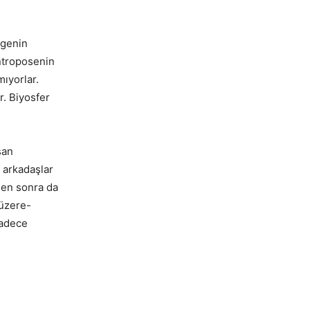
egenin
antroposenin
ıyorlar.
r. Biyosfer
san
, arkadaşlar
den sonra da
 üzere-
Sadece