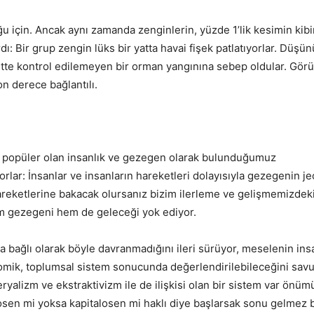
için. Ancak aynı zamanda zenginlerin, yüzde 1’lik kesimin kibi
 Bir grup zengin lüks bir yatta havai fişek patlatıyorlar. Düşün
lbette kontrol edilemeyen bir orman yangınına sebep oldular. Gör
on derece bağlantılı.
ça popüler olan insanlık ve gezegen olarak bulunduğumuz
rlar: İnsanlar ve insanların hareketleri dolayısıyla gezegenin jeo
areketlerine bakacak olursanız bizim ilerleme ve gelişmemizdek
 gezegeni hem de geleceği yok ediyor.
na bağlı olarak böyle davranmadığını ileri sürüyor, meselenin ins
konomik, toplumsal sistem sonucunda değerlendirilebileceğini sav
yalizm ve ekstraktivizm ile de ilişkisi olan bir sistem var önüm
posen mi yoksa kapitalosen mi haklı diye başlarsak sonu gelmez b