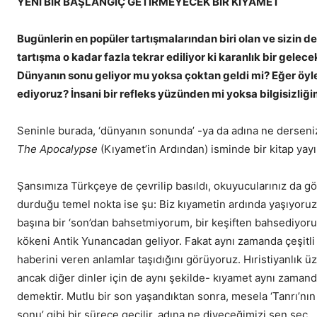
YENİ BİR BAŞLANGIÇ GETİRMEYECEK BİR KIYAMET
Bugünlerin en popüler tartışmalarından biri olan ve sizin d
tartışma o kadar fazla tekrar ediliyor ki karanlık bir gelece
Dünyanın sonu geliyor mu yoksa çoktan geldi mi? Eğer öy
ediyoruz? İnsani bir refleks yüzünden mi yoksa bilgisizliğ
Seninle burada, ‘dünyanın sonunda’ -ya da adına ne dersen
The Apocalypse
(Kıyamet’in Ardından) isminde bir kitap yay
Şansımıza Türkçeye de çevrilip basıldı, okuyucularınız da göz
durduğu temel nokta ise şu: Biz kıyametin ardında yaşıyoruz
başına bir ‘son’dan bahsetmiyorum, bir keşiften bahsediyoru
kökeni Antik Yunancadan geliyor. Fakat aynı zamanda çeşitli 
haberini veren anlamlar taşıdığını görüyoruz. Hıristiyanlık 
ancak diğer dinler için de aynı şekilde- kıyamet aynı zamanda
demektir. Mutlu bir son yaşandıktan sonra, mesela ‘Tanrı’nın Kra
sonu’ gibi bir sürece geçilir, adına ne diyeceğimizi sen seç…