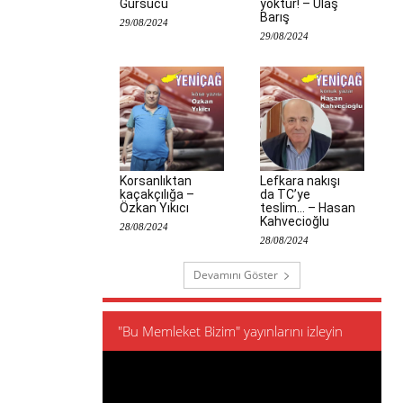
Gürsucu
yoktur! – Ulaş
Barış
29/08/2024
29/08/2024
Korsanlıktan
Lefkara nakışı
kaçakçılığa –
da TC’ye
Özkan Yıkıcı
teslim… – Hasan
Kahvecioğlu
28/08/2024
28/08/2024
Devamını Göster
"Bu Memleket Bizim" yayınlarını izleyin