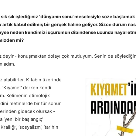
e sık sık işlediğiniz ‘dünyanın sonu’ meselesiyle söze başlamak 
k artık kabul edilmiş bir gerçek haline geliyor. Sizce durum nas
leyse neden kendimizi uçurumun dibindense ucunda hayal etm
imizden mi?
iz deyin- konuşmaktan dolayı çok mutluyum. Senin de söylediğin
ınladım.
 atabilirler. Kitabın üzerinde
. ‘Kıyamet’ derken kendi
m. Kelimenin etimolojik
dini metinlerde bir tür sonun
üzerinden gidecek olursak -
 ‘yeni bir başlangıç’
llığı’, ‘sosyalizm’, ‘tarihin