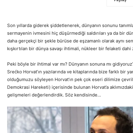
Son yıllarda giderek şiddetlenerek, dünyanın sonunu tanımlama
sermayenin ivmesini hiç düşürmediği saldırıları ya da bir dü
daha gerçekçi bir şekle bürüse de eşzamanlı olarak aynı sen
kışkırtılan bir dünya savaşı ihtimali, nükleer bir felaketi dahi
Peki böyle bir ihtimal var mı? Dünyanın sonuna mı gidiyoruz?
Srećko Horvat’ın yazılarında ve kitaplarında bize farklı bir
olduğumuzu söyleyen Horvat’ın pek çok eseri dilimize çevril
Demokrasi Hareketi) içerisinde bulunan Horvat’a aklımızdak
gelişmeleri değerlendirdik. Söz kendisinde…