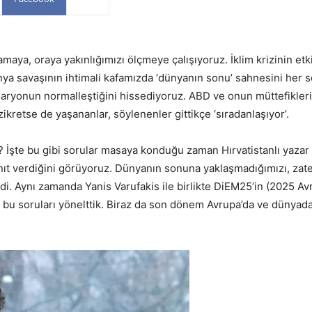
ya, oraya yakınlığımızı ölçmeye çalışıyoruz. İklim krizinin etki
nya savaşının ihtimali kafamızda ‘dünyanın sonu’ sahnesini her 
aryonun normalleştiğini hissediyoruz. ABD ve onun müttefikleri
 zikretse de yaşananlar, söylenenler gittikçe ‘sıradanlaşıyor’.
 İşte bu gibi sorular masaya konduğu zaman Hırvatistanlı yazar 
 yanıt verdiğini görüyoruz. Dünyanın sonuna yaklaşmadığımızı, zat
di. Aynı zamanda Yanis Varufakis ile birlikte DiEM25’in (2025 Av
i bu soruları yönelttik. Biraz da son dönem Avrupa’da ve dünyad