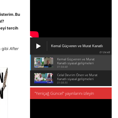
isterim. Bu
ıl?
eyi tercih
Kemal Güçveren ve Murat Kanatlı
 gibi
After
siyasal gelişmeleri konuşuyor
01:04:48
Kemal Güçveren ve Murat
Kanatlı siyasal gelişmeleri
konuşuyor
01:04:48
Celal Devrim Önen ve Murat
Kanatlı siyasal gelişmeleri
konuşuyor
01:08:35
"Yeniçağ Güncel" yayınlarını izleyin