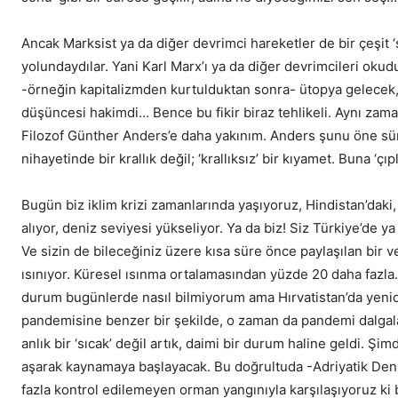
Ancak Marksist ya da diğer devrimci hareketler de bir çeşit 
yolundaydılar. Yani Karl Marx’ı ya da diğer devrimcileri ok
-örneğin kapitalizmden kurtulduktan sonra- ütopya gelecek, 
düşüncesi hakimdi… Bence bu fikir biraz tehlikeli. Aynı zam
Filozof Günther Anders’e daha yakınım. Anders şunu öne sü
nihayetinde bir krallık değil; ‘krallıksız’ bir kıyamet. Buna ‘çı
Bugün biz iklim krizi zamanlarında yaşıyoruz, Hindistan’daki, 
alıyor, deniz seviyesi yükseliyor. Ya da biz! Siz Türkiye’de y
Ve sizin de bileceğiniz üzere kısa süre önce paylaşılan bir v
ısınıyor. Küresel ısınma ortalamasından yüzde 20 daha fazla.
durum bugünlerde nasıl bilmiyorum ama Hırvatistan’da yenide
pandemisine benzer bir şekilde, o zaman da pandemi dalgalar
anlık bir ‘sıcak’ değil artık, daimi bir durum haline geldi. 
aşarak kaynamaya başlayacak. Bu doğrultuda -Adriyatik Deniz
fazla kontrol edilemeyen orman yangınıyla karşılaşıyoruz ki bu 