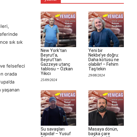
leri,
seferinde
nce sık sık
New York’tan
Yeni bir
Beyrut’a,
Nekbe’ye doğru:
Beyrut’tan
Daha kötüsü ne
Gazzeye utanç
olabilir! – Fehim
ve felsefeci
tablosu – Özkan
Taştekin
Yıkıcı
en orada
29/08/2024
25/09/2024
rupa’da
a yaşanan
Su savaşları
Masaya dönün,
kapıda! – Yusuf
başka çare