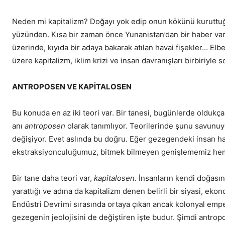
Neden mi kapitalizm? Doğayı yok edip onun kökünü kuruttuğu 
yüzünden. Kısa bir zaman önce Yunanistan’dan bir haber vardı:
üzerinde, kıyıda bir adaya bakarak atılan havai fişekler… E
üzere kapitalizm, iklim krizi ve insan davranışları birbiriyle s
ANTROPOSEN VE KAPİTALOSEN
Bu konuda en az iki teori var. Bir tanesi, bugünlerde olduk
anı
antroposen
olarak tanımlıyor. Teorilerinde şunu savunuyo
değişiyor. Evet aslında bu doğru. Eğer gezegendeki insan h
ekstraksiyonculuğumuz, bitmek bilmeyen genişlememiz hem
Bir tane daha teori var,
kapitalosen
. İnsanların kendi doğası
yarattığı ve adına da kapitalizm denen belirli bir siyasi, e
Endüstri Devrimi sırasında ortaya çıkan ancak kolonyal emper
gezegenin jeolojisini de değiştiren işte budur. Şimdi antro