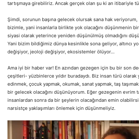
tartışmaya girebiliriz. Ancak gerçek olan şu ki an itibariyle
Şimdi, sorunun başına gelecek olursak sana hak veriyorum,
bizimle, yani insanlarla birlikte yok olacağını düşünmenin 
siyasi olarak yeterince yeniden düşünülmüş olmadığını düş
Yani bizim bildiğimiz dünya kesinlikle sona geliyor, altıncı y
değişiyor, jeoloji değişiyor, ekosistemler ölüyor…
Ama iyi bir haber var! En azından gezegen için bu bir son değ
çeşitleri- yüzbinlerce yıldır buradaydı. Biz insan türü olarak
edinmek, çocuk yapmak, okumak, sanat yapmak, taş taşımak
bir gelecek olacağını düşünüyorum. Eğer gezegenin evrim ta
insanlardan sonra da bir şeylerin olacağından emin olabilirsin
narsistçe yaklaşımları önlemek için düşünmeliyiz.