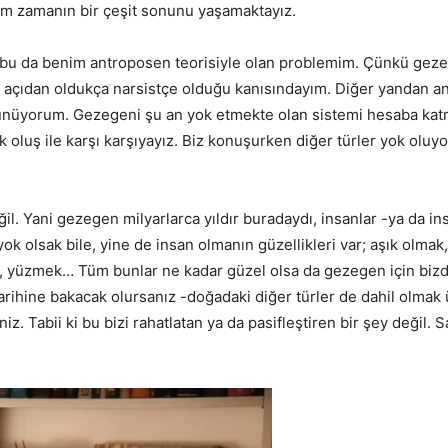
 tüm zamanın bir çeşit sonunu yaşamaktayız.
 bu da benim antroposen teorisiyle olan problemim. Çünkü gez
bir açıdan oldukça narsistçe olduğu kanısındayım. Diğer yandan 
ünüyorum. Gezegeni şu an yok etmekte olan sistemi hesaba katm
ok oluş ile karşı karşıyayız. Biz konuşurken diğer türler yok oluyo
il. Yani gezegen milyarlarca yıldır buradaydı, insanlar -ya da in
 yok olsak bile, yine de insan olmanın güzellikleri var; aşık olmak
, yüzmek… Tüm bunlar ne kadar güzel olsa da gezegen için biz
rihine bakacak olursanız -doğadaki diğer türler de dahil olmak
iz. Tabii ki bu bizi rahatlatan ya da pasifleştiren bir şey değil. 