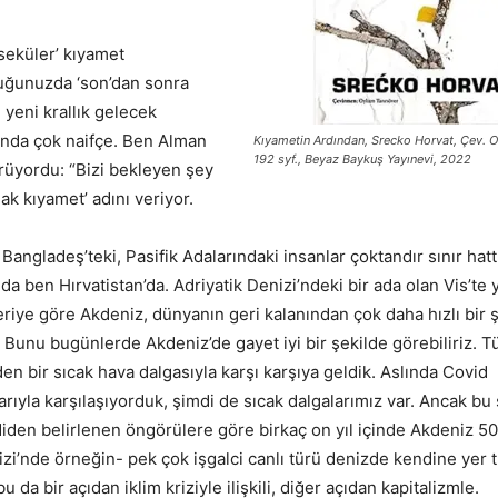
‘seküler’ kıyamet
uduğunuzda ‘son’dan sonra
yeni krallık gelecek
anda çok naifçe. Ben Alman
Kıyametin Ardından, Srecko Horvat, Çev. O
192 syf., Beyaz Baykuş Yayınevi, 2022
rüyordu: “Bizi bekleyen şey
plak kıyamet’ adını veriyor.
Bangladeş’teki, Pasifik Adalarındaki insanlar çoktandır sınır hat
a da ben Hırvatistan’da. Adriyatik Denizi’ndeki bir ada olan Vis’te
eriye göre Akdeniz, dünyanın geri kalanından çok daha hızlı bir 
 Bunu bugünlerde Akdeniz’de gayet iyi bir şekilde görebiliriz. T
n bir sıcak hava dalgasıyla karşı karşıya geldik. Aslında Covid
ıyla karşılaşıyorduk, şimdi de sıcak dalgalarımız var. Ancak bu
Şimdiden belirlenen öngörülere göre birkaç on yıl içinde Akdeniz 5
i’nde örneğin- pek çok işgalci canlı türü denizde kendine yer 
da bir açıdan iklim kriziyle ilişkili, diğer açıdan kapitalizmle.