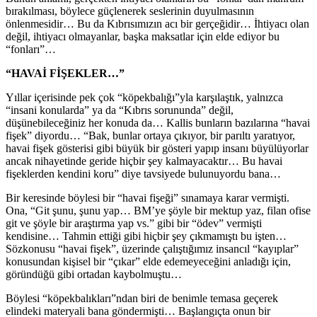
bırakılması, böylece güçlenerek seslerinin duyulmasının
önlenmesidir… Bu da Kıbrısımızın acı bir gerçeğidir… İhtiyacı olan
değil, ihtiyacı olmayanlar, başka maksatlar için elde ediyor bu
“fonları”…
“HAVAİ FİŞEKLER…”
Yıllar içerisinde pek çok “köpekbalığı”yla karşılaştık, yalnızca
“insani konularda” ya da “Kıbrıs sorununda” değil,
düşünebileceğiniz her konuda da… Kallis bunların bazılarına “havai
fişek” diyordu… “Bak, bunlar ortaya çıkıyor, bir parıltı yaratıyor,
havai fişek gösterisi gibi büyük bir gösteri yapıp insanı büyülüyorlar
ancak nihayetinde geride hiçbir şey kalmayacaktır… Bu havai
fişeklerden kendini koru” diye tavsiyede bulunuyordu bana…
Bir keresinde böylesi bir “havai fişeği” sınamaya karar vermişti.
Ona, “Git şunu, şunu yap… BM’ye şöyle bir mektup yaz, filan ofise
git ve şöyle bir araştırma yap vs.” gibi bir “ödev” vermişti
kendisine… Tahmin ettiği gibi hiçbir şey çıkmamıştı bu işten…
Sözkonusu “havai fişek”, üzerinde çalıştığımız insancıl “kayıplar”
konusundan kişisel bir “çıkar” elde edemeyeceğini anladığı için,
göründüğü gibi ortadan kaybolmuştu…
Böylesi “köpekbalıkları”ndan biri de benimle temasa geçerek
elindeki materyali bana göndermişti… Başlangıçta onun bir