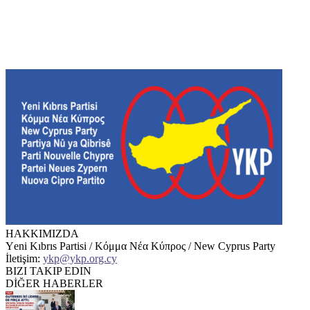
HAKKIMIZDA
Υeni Kıbrıs Partisi / Κόμμα Νέα Κύπρος / New Cyprus Party
İletişim:
ykp@ykp.org.cy
BIZI TAKIP EDIN
DİĞER HABERLER