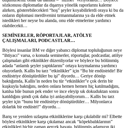
sözkonusu diplomatlar da dışarıya yönelik raporlarını kaleme
alırken, gösterebilecekleri “hoş” şeyler koyabilirlerdi oraya ki bu da
onların diplomasi merdivenini tırmanmalarına ya da elde etmek
istedikleri her neyse bu alanda, onu elde etmelerine yardımcı
olabilecekti…
SEMİNERLER, RÖPORTAJLAR, ATÖLYE
ÇALIŞMALARI, PODCASTLAR…
Böylesi insanlar BM ve diğer yabancı diplomat topluluğunun neye
“ihtiyacı” varsa, o konuda seminerler, röportajlar, podcastlar, atölye
çalışmaları gibi etkinlikler düzenliyorlar ve böylece bu bölünmüş
adada “anlamlı şeyler yaptıklarını” ortaya koymalarına yardımcı
oluyorlardı. Kallis bu tarz “etkinlikler” için “Bu bir endüstridir! Bir
endüstriye dönüştürdüler bu işi” diyordu… Geriye dönüp
baktığımda, Kallis’in neden bu tür “etkinlikler”e çok derin bir
kuşkuyla baktığını, neden onlara hemen hemen hiç katılmadığını,
katılsa bile bunun pek ender ve ince eleyip sık dokuduktan sonra
katıldığını şimdi çok daha iyi anlayabiliyorum… Kallis bu tarz
şeyler için “bunu bir endüstriye dönüştürdüler… Milyonlarca
dolarlık bir endüstri!” diyordu…
Barış ve yeniden uzlaşma etkinliklerine karşı çıkılabilir mi? Elbette
böylesi etkinliklere karşı çıkılamaz ancak “köpekbalıklarının”
etkinlikleri hiçbir zaman gerçek hayata, bölünmüş adamızın iki