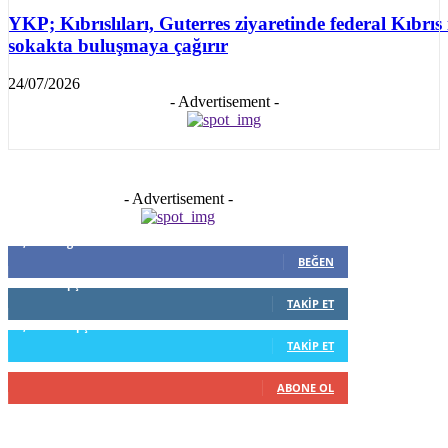
YKP; Kıbrıslıları, Guterres ziyaretinde federal Kıbrıs 
sokakta buluşmaya çağırır
24/07/2026
- Advertisement -
- Advertisement -
5,999
Beğenenler
BEĞEN
796
Takipçiler
TAKIP ET
1,253
Takipçiler
TAKIP ET
916
Abone
ABONE OL