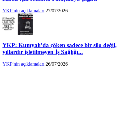
YKP'nin açıklamaları
27/07/2026
YKP: Kumyalı’da çöken sadece bir silo değil,
yıllardır işletilmeyen İş Sağlığı...
YKP'nin açıklamaları
26/07/2026