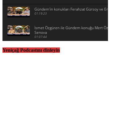
Gündem'in konukları Ferahzat Gürsoy ve Eralp Adanır
01:19:23
İsmet Özgüren ile Gündem konuğu Mert Özdağ ve Ertuğrul
Senova
01:07:44
Yeniçağ Podcastını dinleyin