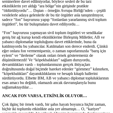
seminerlere davet edilmiyorlar, böylece sesleri de bu tarz
etkinliklerin yer aldığı “ara bölge”nin girişinde pratikte
“öldürülüyordu”… Dıştan – örneğin Avrupa Birliği’nden – çeşitli
vesilelerle adaya gelenlerle de bu tür örgütler asla tanıştırılmıyor,
sadece “fon” başvurusu yapıp “fonlardan yararlanmış sivil toplum
örgütleri”, bu tür buluşmalara davet ediliyordu…
“Fon” başvurusu yapmayan sivil toplum örgütleri ve sendikalar
geniş bir ağ kurup kendi etkinliklerine Birleşmiş Milletler, AB ve
yabancı diplomatlar topluluğunu davet ettiklerinde, buna da
katılmıyordu bu yabancılar. Katılmaları son derece enderdi. Çünkü
eğer onlara fon vermemişseniz, o zaman raporlarınızda “barış için
eylem” ve “ilerleme” olarak onları örnek gösteremeniz de
düşünülemezdi! Ve “köpekbalıkları” sağlam duruyordu,
devamlılıkları vardı – toplumlarımızın gerçek ihtiyaçları
doğrultusunda doğal biçimde hareket edenler “görnmez” kılınırken,
“köpekbalıkları” dayanıklılıklarını ve hesaplı kitaplı hallerini
sürdürüyordu. Elbette BM, AB ve yabancı diplomat topluluklarının
esas amacı bu değildi, olamazdı ancak davranışlarıyla bunu
sağlamaktaydılar…
ANCAK FON VARSA, ETKİNLİK OLUYOR…
Çok ilginç bir örnek vardı, bir şahıs hayatı boyunca hiçbir zaman,
hiçbir iki toplumlu etkinlikte asla yer almamıştı… O, “kariyer”