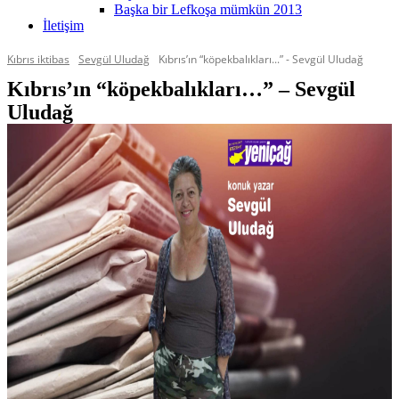
Başka bir Lefkoşa mümkün 2013
İletişim
Kıbrıs iktibas
Sevgül Uludağ
Kıbrıs’ın “köpekbalıkları...” - Sevgül Uludağ
Kıbrıs’ın “köpekbalıkları…” – Sevgül
Uludağ