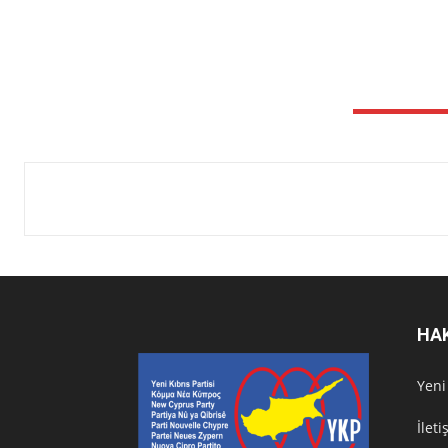
HA
Υeni
İlet