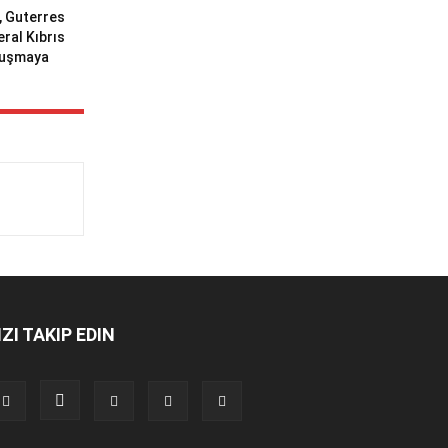
ı, Guterres
eral Kıbrıs
uluşmaya
IZI TAKIP EDIN