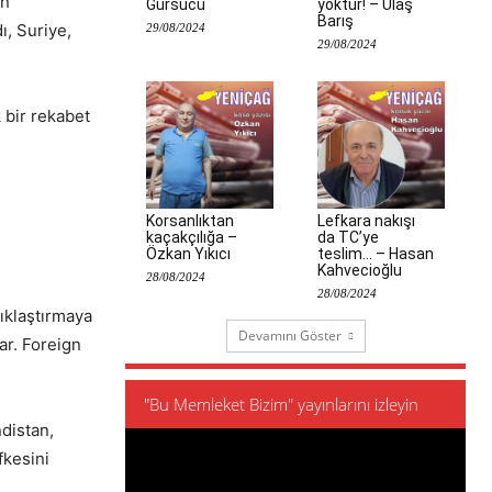
en”
Gürsucu
yoktur! – Ulaş
Barış
ı, Suriye,
29/08/2024
29/08/2024
 bir rekabet
Korsanlıktan
Lefkara nakışı
kaçakçılığa –
da TC’ye
Özkan Yıkıcı
teslim… – Hasan
Kahvecioğlu
28/08/2024
28/08/2024
sıklaştırmaya
Devamını Göster
ar. Foreign
"Bu Memleket Bizim" yayınlarını izleyin
distan,
fkesini