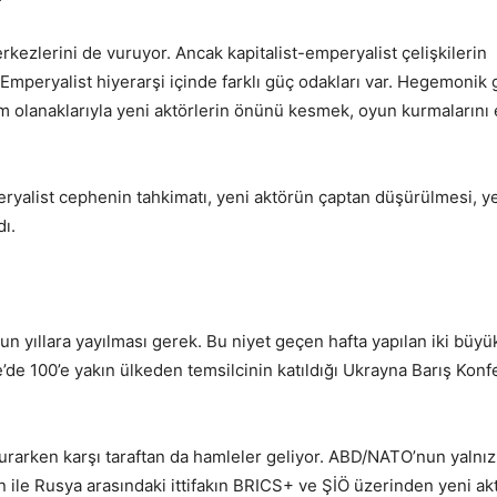
erkezlerini de vuruyor. Ancak kapitalist-emperyalist çelişkilerin
mperyalist hiyerarşi içinde farklı güç odakları var. Hegemonik
m olanaklarıyla yeni aktörlerin önünü kesmek, oyun kurmaların
eryalist cephenin tahkimatı, yeni aktörün çaptan düşürülmesi, y
dı.
zun yıllara yayılması gerek. Bu niyet geçen hafta yapılan iki büy
e’de 100’e yakın ülkeden temsilcinin katıldığı Ukrayna Barış Konf
r kurarken karşı taraftan da hamleler geliyor. ABD/NATO’nun yalnı
in ile Rusya arasındaki ittifakın BRICS+ ve ŞİÖ üzerinden yeni ak