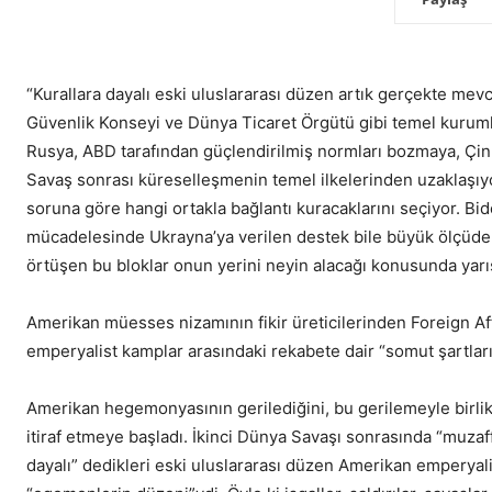
“Kurallara dayalı eski uluslararası düzen artık gerçekte mevc
Güvenlik Konseyi ve Dünya Ticaret Örgütü gibi temel kuruml
Rusya, ABD tarafından güçlendirilmiş normları bozmaya, Çin 
Savaş sonrası küreselleşmenin temel ilkelerinden uzaklaşıyor
soruna göre hangi ortakla bağlantı kuracaklarını seçiyor. Bi
mücadelesinde Ukrayna’ya verilen destek bile büyük ölçüde B
örtüşen bu bloklar onun yerini neyin alacağı konusunda yarış
Amerikan müesses nizamının fikir üreticilerinden Foreign Aff
emperyalist kamplar arasındaki rekabete dair “somut şartların
Amerikan hegemonyasının gerilediğini, bu gerilemeyle birlikt
itiraf etmeye başladı. İkinci Dünya Savaşı sonrasında “muzaf
dayalı” dedikleri eski uluslararası düzen Amerikan emperyaliz