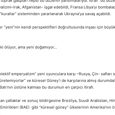
r, toprak gaspları hepsi bu düzenin yansımalarıydı. İsrail “bu düz
lizmi–Irak, Afganistan- işgal edebildi, Fransa Libya’yı bombalad
“kurallar” sisteminden yararlanarak Ukrayna’ya savaş açabildi.
 “yeni”nin kendi perspektifleri doğrultusunda inşası için büyük
ski ölüyor, ama yeni doğamıyor…
olektif emperyalizm” yeni oyunculara karşı –Rusya, Çin- safları 
a üretemiyorlar” ve küresel Güney’i de karşılarına almış durumdal
Batı’nın üstüne kalması bu durumun en çarpıcı itirafı.
n çatlaklar ve sonuç bildirgesine Brezilya, Suudi Arabistan, Hin
mirlikleri (BAE) gibi “küresel güney” ülkelerinin Amerika’nın ö
.