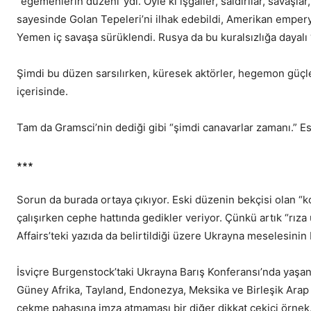
“egemenlerin düzeni”ydi. Öyle ki işgaller, saldırılar, savaşla
sayesinde Golan Tepeleri’ni ilhak edebildi, Amerikan emperya
Yemen iç savaşa sürüklendi. Rusya da bu kuralsızlığa dayalı 
Şimdi bu düzen sarsılırken, küresek aktörler, hegemon güçler
içerisinde.
Tam da Gramsci’nin dediği gibi “şimdi canavarlar zamanı.” E
∗∗∗
Sorun da burada ortaya çıkıyor. Eski düzenin bekçisi olan “k
çalışırken cephe hattında gedikler veriyor. Çünkü artık “rız
Affairs’teki yazıda da belirtildiği üzere Ukrayna meselesinin 
İsviçre Burgenstock’taki Ukrayna Barış Konferansı’nda yaşana
Güney Afrika, Tayland, Endonezya, Meksika ve Birleşik Arap E
çekme pahasına imza atmaması bir diğer dikkat çekici örnek