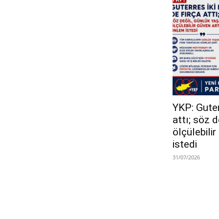
YKP: Guterr
attı; söz 
ölçülebili
istedi
31/07/2026