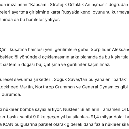
ında imzalanan “Kapsamlı Stratejik Ortaklık Anlaşması” doğrudan
keleri ayartma girişimine karşı Rusya’da kendi oyununu kurmaya 
lanında da bu hamleler yatıyor.
, Çin’i kuşatma hamlesi yeni gerilimlere gebe. Sorp lider Aleksan
beklediği yönündeki açıklamasının arka planında da bu kışkırtıla
 sistemin doğası bu; Çatışma ve gerilimler kaçınılmaz.
Küresel savunma şirketleri, Soğuk Savaş’tan bu yana en “parlak” 
or. Lockheed Martin, Northrop Grumman ve General Dynamics gib
ış durumda.
ki nükleer bomba sayısı artıyor. Nükleer Silahların Tamamen Or
r başlık sahibi 9 ülke geçen yıl bu silahlara 91,4 milyar dolar h
 ICAN bulgularına paralel olarak giderek daha fazla nükleer sil