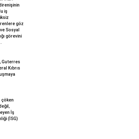
 direnişinin
u iş
iksiz
erenlere göz
ve Sosyal
ğı görevini
..
ı, Guterres
eral Kıbrıs
uluşmaya
a çöken
değil,
meyen İş
liği (İSG)