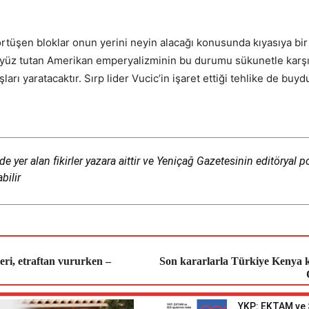
örtüşen bloklar onun yerini neyin alacağı konusunda kıyasıya bir
a yüz tutan Amerikan emperyalizminin bu durumu sükunetle karşı
rı yaratacaktır. Sırp lider Vucic’in işaret ettiği tehlike de buyd
 yer alan fikirler yazara aittir ve Yeniçağ Gazetesinin editöryal po
bilir
eri, etraftan vururken –
Son kararlarla Türkiye Kenya k
YKP: EKTAM ve