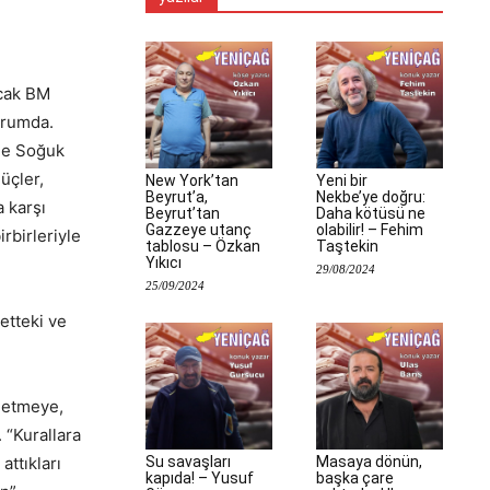
ncak BM
urumda.
ile Soğuk
üçler,
New York’tan
Yeni bir
Beyrut’a,
Nekbe’ye doğru:
a karşı
Beyrut’tan
Daha kötüsü ne
Gazzeye utanç
olabilir! – Fehim
rbirleriyle
tablosu – Özkan
Taştekin
Yıkıcı
29/08/2024
25/09/2024
etteki ve
l etmeye,
 “Kurallara
Su savaşları
Masaya dönün,
attıkları
kapıda! – Yusuf
başka çare