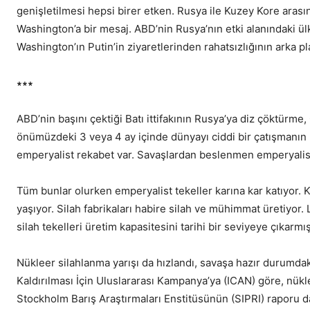
genişletilmesi hepsi birer etken. Rusya ile Kuzey Kore aras
Washington’a bir mesaj. ABD’nin Rusya’nın etki alanındaki ül
Washington’ın Putin’in ziyaretlerinden rahatsızlığının arka p
∗∗∗
ABD’nin başını çektiği Batı ittifakının Rusya’ya diz çöktürme
önümüzdeki 3 veya 4 ay içinde dünyayı ciddi bir çatışmanın 
emperyalist rekabet var. Savaşlardan beslenmen emperyalist
Tüm bunlar olurken emperyalist tekeller karına kar katıyor. 
yaşıyor. Silah fabrikaları habire silah ve mühimmat üretiy
silah tekelleri üretim kapasitesini tarihi bir seviyeye çıkarm
Nükleer silahlanma yarışı da hızlandı, savaşa hazır durumda
Kaldırılması İçin Uluslararası Kampanya’ya (ICAN) göre, nüklee
Stockholm Barış Araştırmaları Enstitüsünün (SIPRI) raporu da