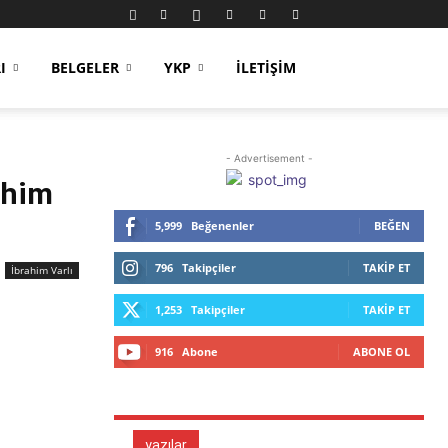
I
BELGELER
YKP
İLETIŞIM
- Advertisement -
ahim
5,999
Beğenenler
BEĞEN
796
Takipçiler
TAKIP ET
İbrahim Varlı
1,253
Takipçiler
TAKIP ET
916
Abone
ABONE OL
yazılar