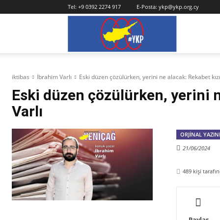
Tel:
+9 0392 2274 917
E-Posta:
ykp@ykp.org.cy
YKP
iktibas
İbrahim Varlı
Eski düzen çözülürken, yerini ne alacak: Rekabet kızı
Eski düzen çözülürken, yerini n
Varlı
ORJINAL YAZIN
21/06/2024
489
kişi taraf
Paylaş