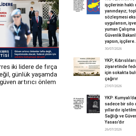
işçilerinin haklı
yanındayız; topl
sözleşmesi eks
uygulansın, işv
yuman Çalışma 
Güvenlik Bakanlı
yapsın, işçilere.
30/07/2026
YKP; Kıbrıslılar
es iki lidere de fırça
ziyaretinde fed
için sokakta b
değil, günlük yaşamda
çağırır
r güven artırıcı önlem
27/07/2026
YKP: Kumyalı’d
sadece bir silo 
yıllardır işletil
Sağlığı ve Güven
Yasası’dır
26/07/2026