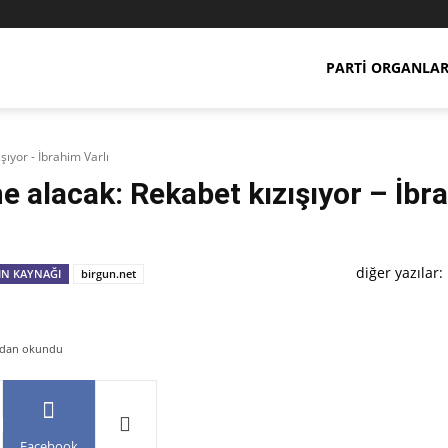
PARTI ORGANLAR
şıyor - İbrahim Varlı
e alacak: Rekabet kızışıyor – İbr
diğer yazılar:
IN KAYNAĞI
birgun.net
ından okundu
Facebook