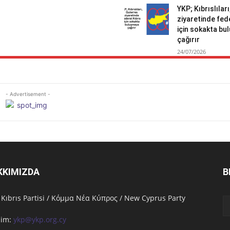
YKP; Kıbrıslılar
ziyaretinde fed
için sokakta b
çağırır
24/07/2026
- Advertisement -
KKIMIZDA
B
 Kıbrıs Partisi / Κόμμα Νέα Κύπρος / New Cyprus Party
işim:
ykp@ykp.org.cy