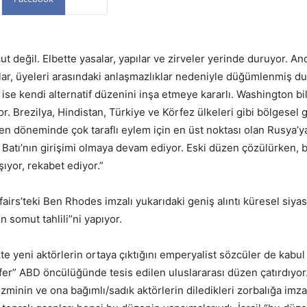
ut değil. Elbette yasalar, yapılar ve zirveler yerinde duruyor. A
ar, üyeleri arasındaki anlaşmazlıklar nedeniyle düğümlenmiş d
ise kendi alternatif düzenini inşa etmeye kararlı. Washington b
. Brezilya, Hindistan, Türkiye ve Körfez ülkeleri gibi bölgesel g
den döneminde çok taraflı eylem için en üst noktası olan Rusya’y
atı’nın girişimi olmaya devam ediyor. Eski düzen çözülürken, bi
ıyor, rekabet ediyor.”
airs’teki Ben Rhodes imzalı yukarıdaki geniş alıntı küresel siyas
 somut tahlili”ni yapıyor.
e yeni aktörlerin ortaya çıktığını emperyalist sözcüler de kabu
fer” ABD öncülüğünde tesis edilen uluslararası düzen çatırdıyor.
minin ve ona bağımlı/sadık aktörlerin diledikleri zorbalığa imza 