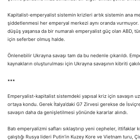
Kapitalist-emperyalist sistemin krizleri artık sistemin ana m
şiddetlenmesi her emperyal merkezi aynı oranda vurmuyor. E
düşüş yaşansa da bir numaralı emperyalist güç olan ABD, tü
için seferber olmuş halde.
Önlenebilir Ukrayna savaşı tam da bu nedenle çıkarıldı. Emp
kaynakların oluşturulması için Ukrayna savaşının kibriti çakıl
∗∗∗
Emperyalist-kapitalist sistemdeki yapısal kriz için savaşın u
ortaya kondu. Gerek İtalya’daki G7 Zirvesi gerekse de İsviçr
savaşın daha da genişletilmesi yönünde kararlar alındı.
Batı emperyalizmi safları sıklaştırıp yeni cepheler, ittifakla
çalıştığı Rusya lideri Putin’in Kuzey Kore ve Vietnam turu, Ç