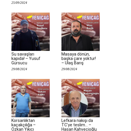
25/09/2024
Su savaşları
Masaya dönün,
kapıda! – Yusuf
başka çare yoktur!
Gürsucu
– Ulaş Barış
29/08/2024
29/08/2024
Korsanlıktan
Lefkara nakışı da
kaçakçılığa –
TC’ye teslim… –
Özkan Yıkıcı
Hasan Kahvecioğlu