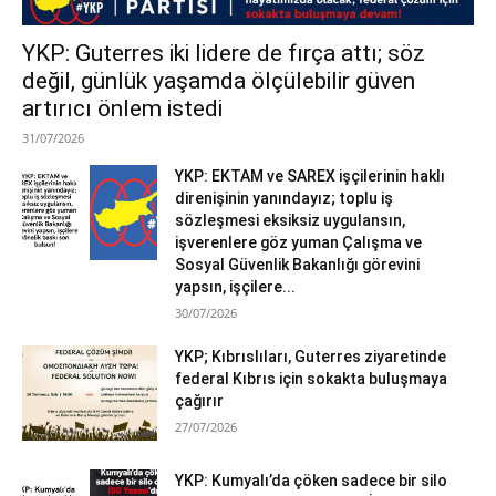
YKP: Guterres iki lidere de fırça attı; söz
değil, günlük yaşamda ölçülebilir güven
artırıcı önlem istedi
31/07/2026
YKP: EKTAM ve SAREX işçilerinin haklı
direnişinin yanındayız; toplu iş
sözleşmesi eksiksiz uygulansın,
işverenlere göz yuman Çalışma ve
Sosyal Güvenlik Bakanlığı görevini
yapsın, işçilere...
30/07/2026
YKP; Kıbrıslıları, Guterres ziyaretinde
federal Kıbrıs için sokakta buluşmaya
çağırır
27/07/2026
YKP: Kumyalı’da çöken sadece bir silo