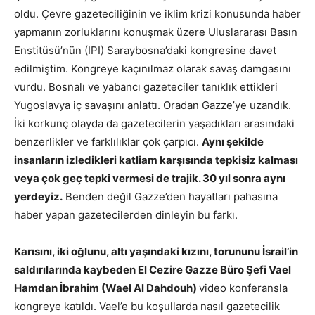
oldu. Çevre gazeteciliğinin ve iklim krizi konusunda haber
yapmanın zorluklarını konuşmak üzere Uluslararası Basın
Enstitüsü’nün (IPI) Saraybosna’daki kongresine davet
edilmiştim. Kongreye kaçınılmaz olarak savaş damgasını
vurdu. Bosnalı ve yabancı gazeteciler tanıklık ettikleri
Yugoslavya iç savaşını anlattı. Oradan Gazze’ye uzandık.
İki korkunç olayda da gazetecilerin yaşadıkları arasındaki
benzerlikler ve farklılıklar çok çarpıcı.
Aynı şekilde
insanların izledikleri katliam karşısında tepkisiz kalması
veya çok geç tepki vermesi de trajik. 30 yıl sonra aynı
yerdeyiz.
Benden değil Gazze’den hayatları pahasına
haber yapan gazetecilerden dinleyin bu farkı.
Karısını, iki oğlunu, altı yaşındaki kızını, torununu İsrail’in
saldırılarında kaybeden El Cezire Gazze Büro Şefi Vael
Hamdan İbrahim (Wael Al Dahdouh)
video konferansla
kongreye katıldı. Vael’e bu koşullarda nasıl gazetecilik