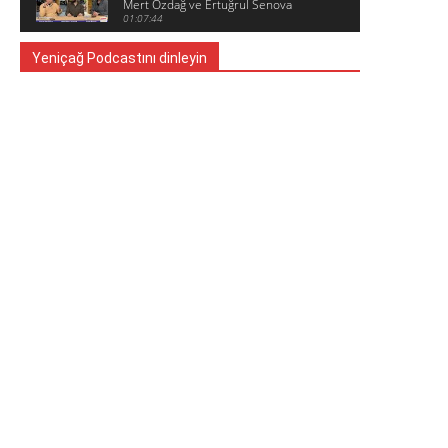
Mert Özdağ ve Ertuğrul Senova
01:07:44
Yeniçağ Podcastını dinleyin