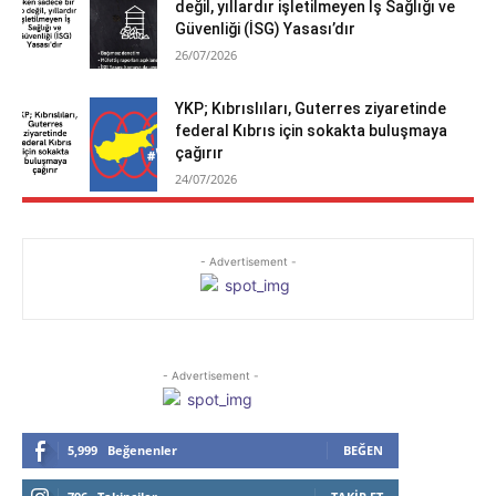
değil, yıllardır işletilmeyen İş Sağlığı ve
Güvenliği (İSG) Yasası’dır
26/07/2026
YKP; Kıbrıslıları, Guterres ziyaretinde
federal Kıbrıs için sokakta buluşmaya
çağırır
24/07/2026
- Advertisement -
- Advertisement -
5,999
Beğenenler
BEĞEN