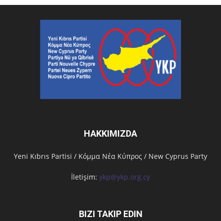
HAKKIMIZDA
Υeni Kıbrıs Partisi / Κόμμα Νέα Κύπρος / New Cyprus Party
İletişim:
ykp@ykp.org.cy
BIZI TAKIP EDIN