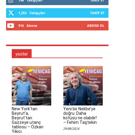
796
Takipçiler
TAKIP ET
1,253
Takipçiler
TAKIP ET
916
Abone
ABONE OL
yazılar
New York’tan
Yeni bir Nekbe’ye
Beyrut’a,
doğru: Daha
Beyrut’tan
kötüsü ne olabilir!
Gazzeye utanç
– Fehim Taştekin
tablosu – Özkan
29/08/2024
Yıkıcı