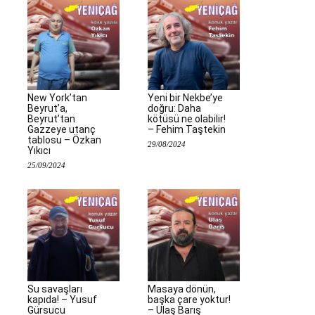
New York’tan
Yeni bir Nekbe’ye
Beyrut’a,
doğru: Daha
Beyrut’tan
kötüsü ne olabilir!
Gazzeye utanç
– Fehim Taştekin
tablosu – Özkan
29/08/2024
Yıkıcı
25/09/2024
Su savaşları
Masaya dönün,
kapıda! – Yusuf
başka çare yoktur!
Gürsucu
– Ulaş Barış