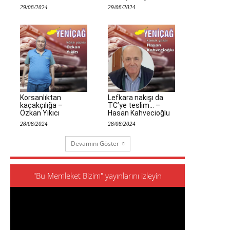
29/08/2024
29/08/2024
Korsanlıktan
Lefkara nakışı da
kaçakçılığa –
TC’ye teslim… –
Özkan Yıkıcı
Hasan Kahvecioğlu
28/08/2024
28/08/2024
Devamını Göster
"Bu Memleket Bizim" yayınlarını izleyin