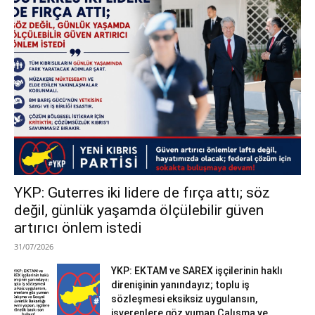
YKP: Guterres iki lidere de fırça attı; söz
değil, günlük yaşamda ölçülebilir güven
artırıcı önlem istedi
31/07/2026
YKP: EKTAM ve SAREX işçilerinin haklı
direnişinin yanındayız; toplu iş
sözleşmesi eksiksiz uygulansın,
işverenlere göz yuman Çalışma ve