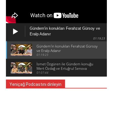
Gündem'in konukları Ferahzat Gürsoy ve
Eralp Adanır
01:19:23
Gündem'in konukları Ferahzat Gürsoy
ve Eralp Adanır
01:19:23
İsmet Özgüren ile Gündem konuğu
Mert Özdağ ve Ertuğrul Senova
01:07:44
Yeniçağ Podcastını dinleyin