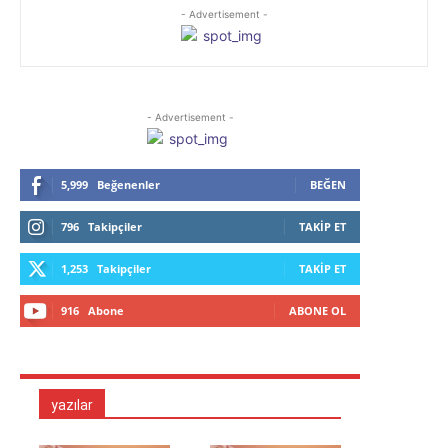
- Advertisement -
- Advertisement -
5,999
Beğenenler
BEĞEN
796
Takipçiler
TAKIP ET
1,253
Takipçiler
TAKIP ET
916
Abone
ABONE OL
yazılar