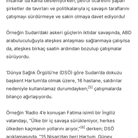
insanlar da kanla besleniyorken; petrol ticaretini yapan
şirketler de tavırları ve politikalarıyla iç savaşın taraflarını
çatışmayı sürdürmeye ve sakin olmaya davet ediyordu!
Örneğin Sudan’daki askeri güçlerin iktidar savaşında, ABD
arabuluculuğuyla ateşkes anlaşması sağlanmaya çalışılsa
da, ateşkes birkaç saatin ardından bozulup çatışmalar
sürüyordu.
‘Dünya Sağlık Örgütü’ne (DSÖ) göre Sudan’da dokuzu
başkent Hartum’da olmak üzere, 16 hastane, saldırılar
[5]
nedeniyle kullanılamaz durumdayken;
çatışmalarda
bilanço ağırlaşıyordu.
Örneğin ‘Radio 4’e konuşan Fatima isimli bir İngiliz
vatandaşı, “Ülke bir iç savaşa sürükleniyor, herkes
[6]
ülkeden kaçmanın yollarını arıyor,”
derken; DSÖ
açıklamasında, “15 Nisan’dan beri Hartum, Güney