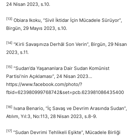
24 Nisan 2023, s.10.
[13]
Obiara Ikoku, “Sivil İktidar İçin Mücadele Sürüyor”,
Birgün, 29 Mayıs 2023, s.10.
[14]
“Kirli Savaşınıza Derhâl Son Verin”, Birgün, 29 Nisan
2023, s.11.
[15]
“Sudan’da Yaşananlara Dair Sudan Komünist
Partisi’nin Açıklaması”, 24 Nisan 2023…
https://www.facebook.com/photo/?
fbid=623980999768742&set=pcb.623981086435400
[16]
Ivana Benario, “İç Savaş ve Devrim Arasında Sudan”,
Atılım, Yıl:3, No:113, 28 Nisan 2023, s.8-9.
[17]
“Sudan Devrimi Tehlikeli Eşikte”, Mücadele Birliği