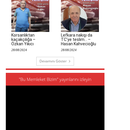
Korsanlıktan
Lefkara nakışı da
kaçakçılığa –
TC’ye teslim… –
Özkan Yıkıcı
Hasan Kahvecioğlu
28/08/2024
28/08/2024
Devamını Göster
"Bu Memleket Bizim" yayınlarını izleyin