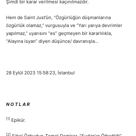
Şimdi bir karar verilmesi kaçınılmazdır.
Hem de Saint Just’ün, “Özgürlüğün düşmanlarına
özgürlük olamaz,” vurgusuyla ve “Yarı yarıya devrimler
yapılmaz,” uyarısını “es” geçmeyen bir kararlılıkla,
“Alayına isyan” diyen düşünce/ davranışla…
28 Eylül 2023 15:58:23, İstanbul
N O T L A R
[1]
Epikür.
[2]
Sibel Özbudun-Temel Demirer, “Sudan’ın Öğrettiği”,