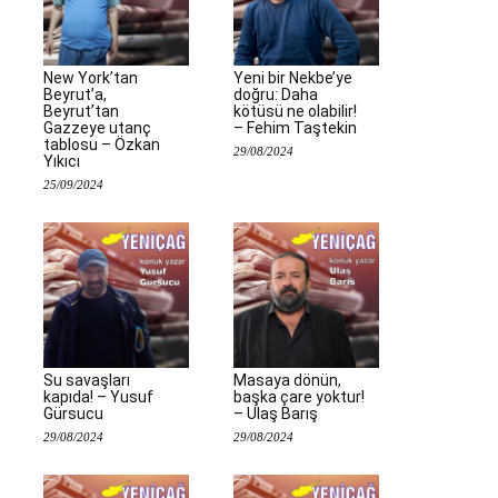
New York’tan
Yeni bir Nekbe’ye
Beyrut’a,
doğru: Daha
Beyrut’tan
kötüsü ne olabilir!
Gazzeye utanç
– Fehim Taştekin
tablosu – Özkan
29/08/2024
Yıkıcı
25/09/2024
Su savaşları
Masaya dönün,
kapıda! – Yusuf
başka çare yoktur!
Gürsucu
– Ulaş Barış
29/08/2024
29/08/2024