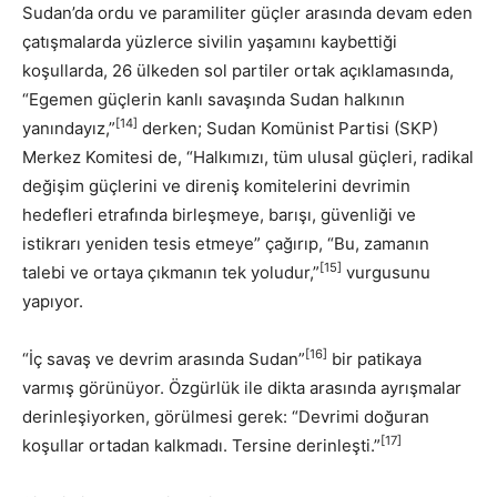
Sudan’da ordu ve paramiliter güçler arasında devam eden
çatışmalarda yüzlerce sivilin yaşamını kaybettiği
koşullarda, 26 ülkeden sol partiler ortak açıklamasında,
“Egemen güçlerin kanlı savaşında Sudan halkının
[14]
yanındayız,”
derken; Sudan Komünist Partisi (SKP)
Merkez Komitesi de, “Halkımızı, tüm ulusal güçleri, radikal
değişim güçlerini ve direniş komitelerini devrimin
hedefleri etrafında birleşmeye, barışı, güvenliği ve
istikrarı yeniden tesis etmeye” çağırıp, “Bu, zamanın
[15]
talebi ve ortaya çıkmanın tek yoludur,”
vurgusunu
yapıyor.
[16]
“İç savaş ve devrim arasında Sudan”
bir patikaya
varmış görünüyor. Özgürlük ile dikta arasında ayrışmalar
derinleşiyorken, görülmesi gerek: “Devrimi doğuran
[17]
koşullar ortadan kalkmadı. Tersine derinleşti.”