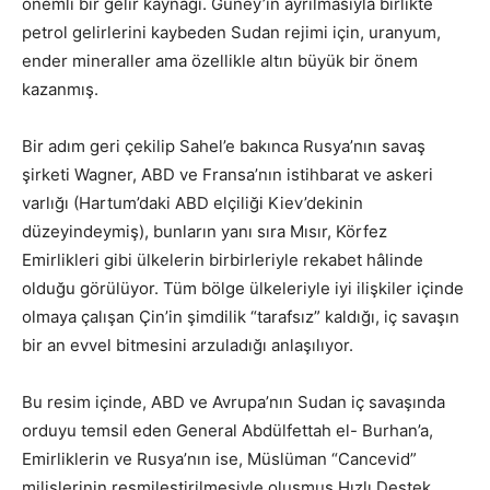
önemli bir gelir kaynağı. Güney’in ayrılmasıyla birlikte
petrol gelirlerini kaybeden Sudan rejimi için, uranyum,
ender mineraller ama özellikle altın büyük bir önem
kazanmış.
Bir adım geri çekilip Sahel’e bakınca Rusya’nın savaş
şirketi Wagner, ABD ve Fransa’nın istihbarat ve askeri
varlığı (Hartum’daki ABD elçiliği Kiev’dekinin
düzeyindeymiş), bunların yanı sıra Mısır, Körfez
Emirlikleri gibi ülkelerin birbirleriyle rekabet hâlinde
olduğu görülüyor. Tüm bölge ülkeleriyle iyi ilişkiler içinde
olmaya çalışan Çin’in şimdilik “tarafsız” kaldığı, iç savaşın
bir an evvel bitmesini arzuladığı anlaşılıyor.
Bu resim içinde, ABD ve Avrupa’nın Sudan iç savaşında
orduyu temsil eden General Abdülfettah el- Burhan’a,
Emirliklerin ve Rusya’nın ise, Müslüman “Cancevid”
milislerinin resmileştirilmesiyle oluşmuş Hızlı Destek