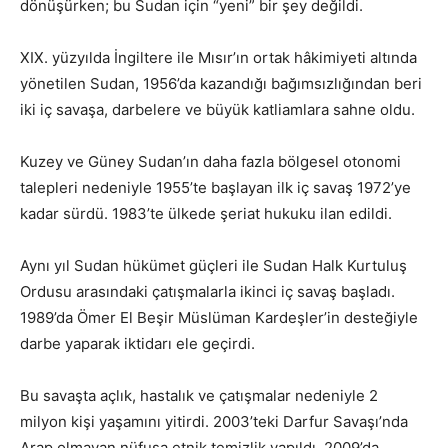
dönüşürken; bu Sudan için “yeni” bir şey değildi.
XIX. yüzyılda İngiltere ile Mısır’ın ortak hâkimiyeti altında
yönetilen Sudan, 1956’da kazandığı bağımsızlığından beri
iki iç savaşa, darbelere ve büyük katliamlara sahne oldu.
Kuzey ve Güney Sudan’ın daha fazla bölgesel otonomi
talepleri nedeniyle 1955’te başlayan ilk iç savaş 1972’ye
kadar sürdü. 1983’te ülkede şeriat hukuku ilan edildi.
Aynı yıl Sudan hükümet güçleri ile Sudan Halk Kurtuluş
Ordusu arasındaki çatışmalarla ikinci iç savaş başladı.
1989’da Ömer El Beşir Müslüman Kardeşler’in desteğiyle
darbe yaparak iktidarı ele geçirdi.
Bu savaşta açlık, hastalık ve çatışmalar nedeniyle 2
milyon kişi yaşamını yitirdi. 2003’teki Darfur Savaşı’nda
Arap olmayan nüfusa etnik temizlik yapıldı. 2009’da