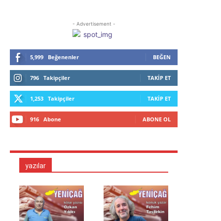
- Advertisement -
5,999
Beğenenler
BEĞEN
796
Takipçiler
TAKIP ET
1,253
Takipçiler
TAKIP ET
916
Abone
ABONE OL
yazılar