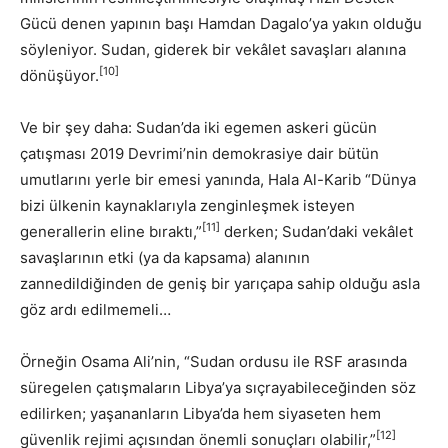
Gücü denen yapının başı Hamdan Dagalo’ya yakın olduğu
söyleniyor. Sudan, giderek bir vekâlet savaşları alanına
[10]
dönüşüyor.
Ve bir şey daha: Sudan’da iki egemen askeri gücün
çatışması 2019 Devrimi’nin demokrasiye dair bütün
umutlarını yerle bir emesi yanında, Hala Al-Karib “Dünya
bizi ülkenin kaynaklarıyla zenginleşmek isteyen
[11]
generallerin eline bıraktı,”
derken; Sudan’daki vekâlet
savaşlarının etki (ya da kapsama) alanının
zannedildiğinden de geniş bir yarıçapa sahip olduğu asla
göz ardı edilmemeli…
Örneğin Osama Ali’nin, “Sudan ordusu ile RSF arasında
süregelen çatışmaların Libya’ya sıçrayabileceğinden söz
edilirken; yaşananların Libya’da hem siyaseten hem
[12]
güvenlik rejimi açısından önemli sonuçları olabilir,”