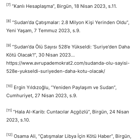
[7]
“Kanlı Hesaplaşma”, Birgün, 18 Nisan 2023, s.11.
[8]
“Sudan’da Çatışmalar: 2.8 Milyon Kişi Yerinden Oldu”,
Yeni Yaşam, 7 Temmuz 2023, s.9.
[9]
“Sudan’da Ölü Sayısı 528’e Yükseldi: ‘Suriye’den Daha
Kötü Olacak’!”, 30 Nisan 2023…
https://www.avrupademokrat2.com/sudanda-olu-sayisi-
528e-yukseldi-suriyeden-daha-kotu-olacak/
[10]
Ergin Yıldızoğlu, “Yeniden Paylaşım ve Sudan”,
Cumhuriyet, 27 Nisan 2023, s.9.
[11]
“Hala Al-Karib: Cuntacılar Açgözlü”, Birgün, 24 Nisan
2023, s.10.
[12]
Osama Ali, “Çatışmalar Libya İçin Kötü Haber”, Birgün,