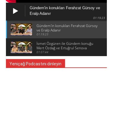
Gündem'in konukları Ferahzat Gürsoy ve
Eralp Adanır
01:19:23
Gündem'in konukları Ferahzat Gürsoy
ve Eralp Adanır
01:19:23
İsmet Özgüren ile Gündem konuğu
Mert Özdağ ve Ertuğrul Senova
01:07:44
Yeniçağ Podcastını dinleyin