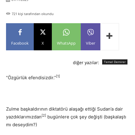
721
kişi tarafından okundu
Facebook
X
WhatsApp
Viber
diğer yazılar:
Temel Demirer
[1]
“Özgürlük efendisizdir.”
Zulme başkaldırının diktatörü alaşağı ettiği Sudan’a dair
[2]
yazdıklarımızdan
bugünlere çok şey değişti (başkalaştı
mı deseydim?)