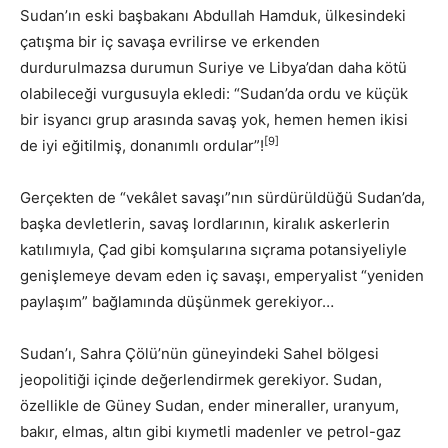
Sudan’ın eski başbakanı Abdullah Hamduk, ülkesindeki
çatışma bir iç savaşa evrilirse ve erkenden
durdurulmazsa durumun Suriye ve Libya’dan daha kötü
olabileceği vurgusuyla ekledi: “Sudan’da ordu ve küçük
bir isyancı grup arasında savaş yok, hemen hemen ikisi
[9]
de iyi eğitilmiş, donanımlı ordular”!
Gerçekten de “vekâlet savaşı”nın sürdürüldüğü Sudan’da,
başka devletlerin, savaş lordlarının, kiralık askerlerin
katılımıyla, Çad gibi komşularına sıçrama potansiyeliyle
genişlemeye devam eden iç savaşı, emperyalist “yeniden
paylaşım” bağlamında düşünmek gerekiyor…
Sudan’ı, Sahra Çölü’nün güneyindeki Sahel bölgesi
jeopolitiği içinde değerlendirmek gerekiyor. Sudan,
özellikle de Güney Sudan, ender mineraller, uranyum,
bakır, elmas, altın gibi kıymetli madenler ve petrol-gaz