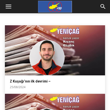
KIVANÇ ELIAÇIK
Ceren Ergenç
çeviri
David Harvey
Fehim Taştekin
Ana Sayfa
iktibas
Kıvanç Eliaçık
Z Kuşağı’nın ilk devrimi –
25/08/2024