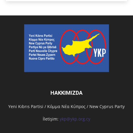
HAKKIMIZDA
Υeni Kıbrıs Partisi / Κόμμα Νέα Κύπρος / New Cyprus Party
İletişim:
ykp@ykp.org.cy