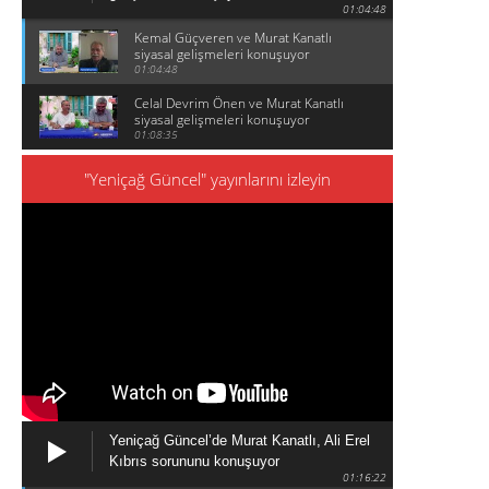
01:04:48
Kemal Güçveren ve Murat Kanatlı
siyasal gelişmeleri konuşuyor
01:04:48
Celal Devrim Önen ve Murat Kanatlı
siyasal gelişmeleri konuşuyor
01:08:35
"Yeniçağ Güncel" yayınlarını izleyin
Yeniçağ Güncel’de Murat Kanatlı, Ali Erel
Kıbrıs sorununu konuşuyor
01:16:22