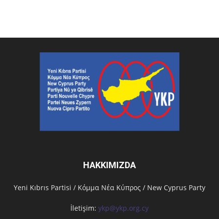
HAKKIMIZDA
Υeni Kıbrıs Partisi / Κόμμα Νέα Κύπρος / New Cyprus Party
İletişim:
ykp@ykp.org.cy