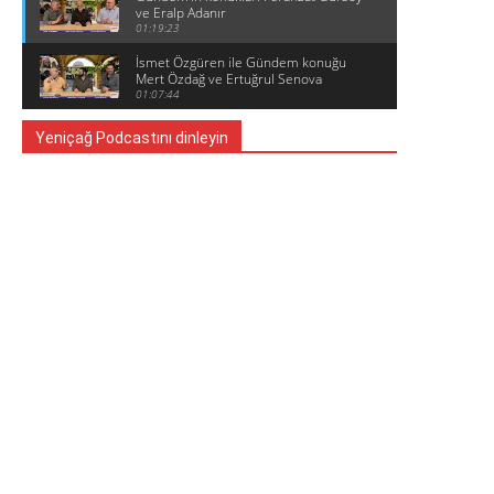
ve Eralp Adanır
01:19:23
İsmet Özgüren ile Gündem konuğu
Mert Özdağ ve Ertuğrul Senova
01:07:44
Yeniçağ Podcastını dinleyin