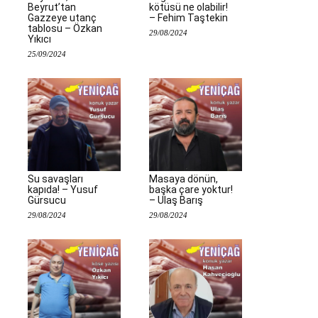
Beyrut’tan
kötüsü ne olabilir!
Gazzeye utanç
– Fehim Taştekin
tablosu – Özkan
29/08/2024
Yıkıcı
25/09/2024
Su savaşları
Masaya dönün,
kapıda! – Yusuf
başka çare yoktur!
Gürsucu
– Ulaş Barış
29/08/2024
29/08/2024