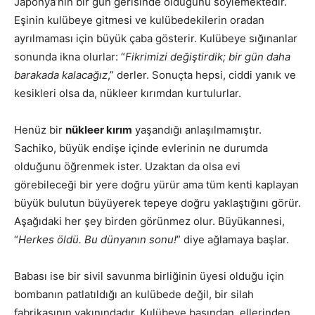
Japonya’nın bir gün gerisinde olduğunu söylemektedir.
Eşinin kulübeye gitmesi ve kulübedekilerin oradan
ayrılmaması için büyük çaba gösterir. Kulübeye sığınanlar
sonunda ikna olurlar: “
Fikrimizi değiştirdik; bir gün daha
barakada kalacağız
,” derler. Sonuçta hepsi, ciddi yanık ve
kesikleri olsa da, nükleer kırımdan kurtulurlar.
Henüz bir
nükleer kırım
yaşandığı anlaşılmamıştır.
Sachiko, büyük endişe içinde evlerinin ne durumda
olduğunu öğrenmek ister. Uzaktan da olsa evi
görebileceği bir yere doğru yürür ama tüm kenti kaplayan
büyük bulutun büyüyerek tepeye doğru yaklaştığını görür.
Aşağıdaki her şey birden görünmez olur. Büyükannesi,
“
Herkes öldü. Bu dünyanın sonu!
” diye ağlamaya başlar.
Babası ise bir sivil savunma birliğinin üyesi olduğu için
bombanın patlatıldığı an kulübede değil, bir silah
fabrikasının yakınındadır. Kulübeye başından, ellerinden