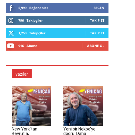
5,999
Beğenenler
BEĞEN
796
Takipçiler
TAKIP ET
1,253
Takipçiler
TAKIP ET
916
Abone
ABONE OL
yazılar
New York’tan
Yeni bir Nekbe’ye
Beyrut’a,
doğru: Daha