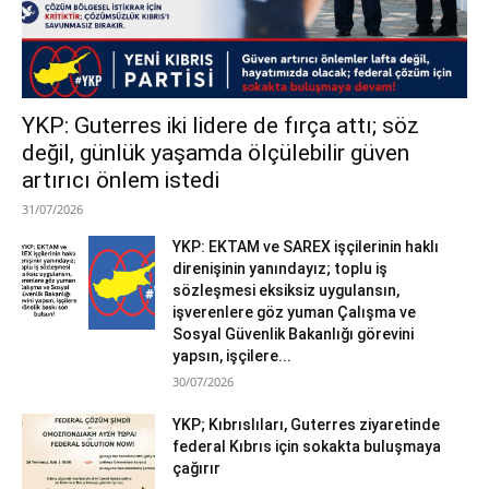
YKP: Guterres iki lidere de fırça attı; söz
değil, günlük yaşamda ölçülebilir güven
artırıcı önlem istedi
31/07/2026
YKP: EKTAM ve SAREX işçilerinin haklı
direnişinin yanındayız; toplu iş
sözleşmesi eksiksiz uygulansın,
işverenlere göz yuman Çalışma ve
Sosyal Güvenlik Bakanlığı görevini
yapsın, işçilere...
30/07/2026
YKP; Kıbrıslıları, Guterres ziyaretinde
federal Kıbrıs için sokakta buluşmaya
çağırır