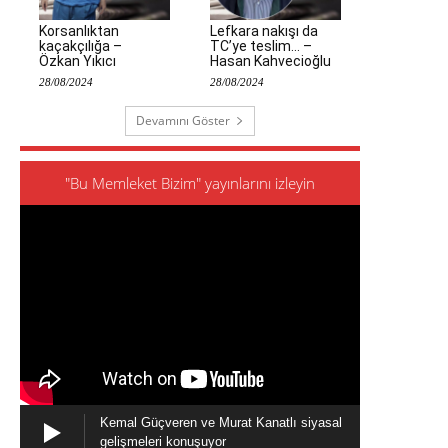
Korsanlıktan
Lefkara nakışı da
kaçakçılığa –
TC’ye teslim… –
Özkan Yıkıcı
Hasan Kahvecioğlu
28/08/2024
28/08/2024
Devamını Göster
"Bu Memleket Bizim" yayınlarını izleyin
Kemal Güçveren ve Murat Kanatlı siyasal
gelişmeleri konuşuyor