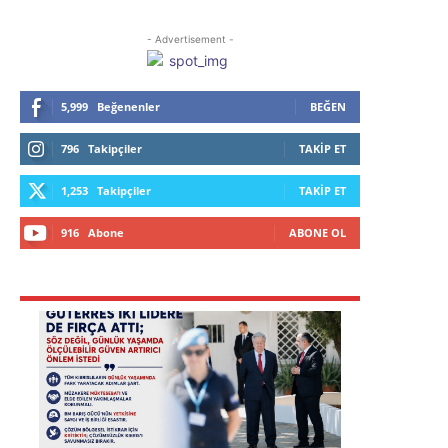
- Advertisement -
5,999
Beğenenler
BEĞEN
796
Takipçiler
TAKIP ET
1,253
Takipçiler
TAKIP ET
916
Abone
ABONE OL