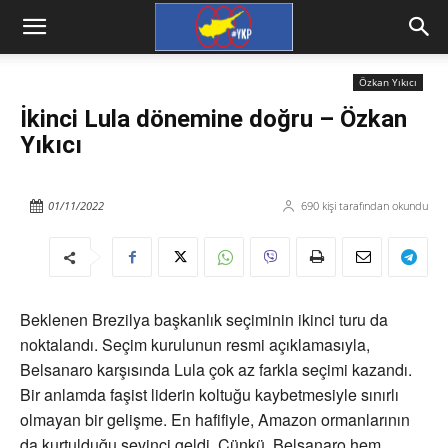
Özkan Yıkıcı
İkinci Lula dönemine doğru – Özkan
Yıkıcı
01/11/2022
690
kişi tarafından okundu
Beklenen Brezilya başkanlık seçiminin ikinci turu da
noktalandı. Seçim kurulunun resmi açıklamasıyla,
Belsanaro karşısında Lula çok az farkla seçimi kazandı.
Bir anlamda faşist liderin koltuğu kaybetmesiyle sınırlı
olmayan bir gelişme. En hafifiyle, Amazon ormanlarının
da kurtulduğu sevinci geldi. Çünkü, Belsanaro hem