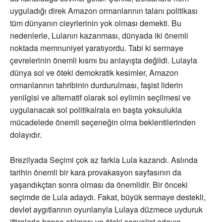
uyguladığı direk Amazon ormanlarının talanı politikası
tüm dünyanın cieyrlerinin yok olması demekti. Bu
nedenlerle, Lulanın kazanması, dünyada iki önemli
noktada memnuniyet yaratıyordu. Tabi ki sermaye
çevrelerinin önemli kısmı bu anlayışta değildi. Lulayla
dünya sol ve öteki demokratik kesimler, Amazon
ormanlarının tahribinin durdurulması, faşist liderin
yenilgisi ve alternatif olarak sol eylimin seçilmesi ve
uygulanacak sol politikalrala en başta yoksulukla
mücadelede önemli seçeneğin olma beklentilerinden
dolayıdır.
Brezilyada Seçimi çok az farkla Lula kazandı. Aslında
tarihin önemli bir kara provakasyon sayfasının da
yaşandıkçtan sonra olması da önemlidir. Bir önceki
seçimde de Lula adaydı. Fakat, büyük sermaye destekli,
devlet aygıtlarının oyunlarıyla Lulaya düzmece uyduruk
iftiralarla hapse atılması ve öteki sosyalist adayın