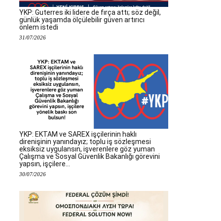
YKP: Guterres iki lidere de fırça attı; söz değil,
günlük yaşamda ölçülebilir güven artırıcı
önlem istedi
31/07/2026
YKP: EKTAM ve SAREX işçilerinin haklı
direnişinin yanındayız; toplu iş sözleşmesi
eksiksiz uygulansın, işverenlere göz yuman
Çalışma ve Sosyal Güvenlik Bakanlığı görevini
yapsın, işçilere...
30/07/2026