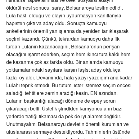
öldürülmesi sonucu, saray, Belsanaroya teslim edildi.
Lula haklı olduğu ve olayın uydurmasyon kanıtlarıyla
hapisten çıktı va aday oldu. Sonuçta kamuoyu
anketlerinin önemli yanlışlarına da yeniden tanıklaşarak
seçimi kazandı. Çünkü, tekrardan kamuoyu daha ilk
turdan Lulanın kazanacağını, Belsanaronun perişan
olacağını işaret ederken, seçim hem ikinci tura kaldı hem
de kazanma çok az farkla oldu. Bir anlamda kamuoyu
yoklamalarındaki sayılara karşın faşist aday oldukça
fazla oy aldı. Devamında, hala yazıyı yazdığım ana kadar
Lulahı teprik etmedi. Bu tutum, ister istemez seçim öncesi
saladığı tehtitlere zemin aradığı kesin. EN azından,
Lulanın başkanlığı alacağı döneme de epey sorun
çıkaracağı belli. Üstelik şimdiden kamyoncuların bazı
yerlerde trafiği tıkaması da pek de iyi alamet değildir.
Unutmayalım: Belsanaroyu devletin önemli kurumları ve
uluslararası sermaye destekliyordu. Tahminlerin üstünde