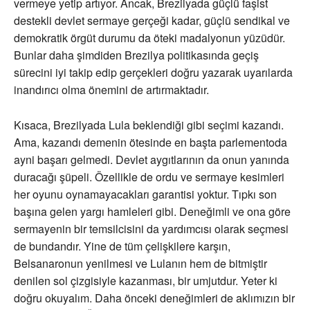
vermeye yetip artıyor. Ancak, Brezilyada güçlü faşist
destekli devlet sermaye gerçeği kadar, güçlü sendikal ve
demokratik örgüt durumu da öteki madalyonun yüzüdür.
Bunlar daha şimdiden Brezilya politikasında geçiş
sürecini iyi takip edip gerçekleri doğru yazarak uyarılarda
inandırıcı olma önemini de artırmaktadır.
Kısaca, Brezilyada Lula beklendiği gibi seçimi kazandı.
Ama, kazandı demenin ötesinde en başta parlementoda
ayni başarı gelmedi. Devlet aygıtlarının da onun yanında
duracağı şüpeli. Özellikle de ordu ve sermaye kesimleri
her oyunu oynamayacakları garantisi yoktur. Tıpkı son
başına gelen yargı hamleleri gibi. Deneğimli ve ona göre
sermayenin bir temsilcisini da yardımcısı olarak seçmesi
de bundandır. Yine de tüm çelişkilere karşın,
Belsanaronun yenilmesi ve Lulanın hem de bitmiştir
denilen sol çizgisiyle kazanması, bir umjutdur. Yeter ki
doğru okuyalım. Daha önceki deneğimleri de aklımızın bir