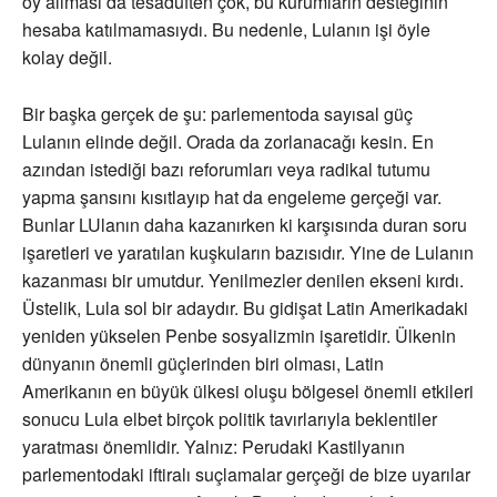
oy allması da tesadüften çok, bu kurumların desteğinin
hesaba katılmamasıydı. Bu nedenle, Lulanın işi öyle
kolay değil.
Bir başka gerçek de şu: parlementoda sayısal güç
Lulanın elinde değil. Orada da zorlanacağı kesin. En
azından istediği bazı reforumları veya radikal tutumu
yapma şansını kısıtlayıp hat da engeleme gerçeği var.
Bunlar LUlanın daha kazanırken ki karşısında duran soru
işaretleri ve yaratılan kuşkuların bazısıdır. Yine de Lulanın
kazanması bir umutdur. Yenilmezler denilen ekseni kırdı.
Üstelik, Lula sol bir adaydır. Bu gidişat Latin Amerikadaki
yeniden yükselen Penbe sosyalizmin işaretidir. Ülkenin
dünyanın önemli güçlerinden biri olması, Latin
Amerikanın en büyük ülkesi oluşu bölgesel önemli etkileri
sonucu Lula elbet birçok politik tavırlarıyla beklentiler
yaratması önemlidir. Yalnız: Perudaki Kastilyanın
parlementodaki iftiralı suçlamalar gerçeği de bize uyarılar