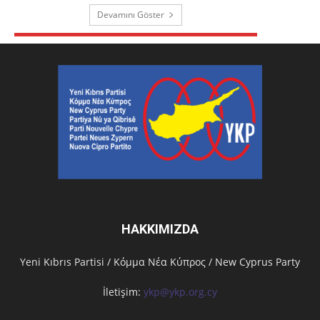
Devamını Göster
HAKKIMIZDA
Υeni Kıbrıs Partisi / Κόμμα Νέα Κύπρος / New Cyprus Party
İletişim:
ykp@ykp.org.cy