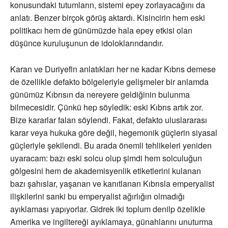
konusundaki tutumların, sistemi epey zorlayacağını da
anlatı. Benzer birçok görüş aktardı. Kisincirin hem eski
politikacı hem de günümüzde hala epey etkisi olan
düşünce kuruluşunun de idoloklarındandır.
Karan ve Duriyefin anlatıkları her ne kadar Kıbrıs demese
de özellikle defakto bölgeleriyle gelişmeler bir anlamda
günümüz Kıbrısın da nereyere geldiğinin bulunma
bilmecesidir. Çünkü hep söyledik: eski Kıbrıs artık zor.
Bize kararlar falan söylendi. Fakat, defakto uluslararası
karar veya hukuka göre değil, hegemonik güçlerin siyasal
güçleriyle şekilendi. Bu arada önemli tehlikeleri yeniden
uyaracam: bazı eski solcu olup şimdi hem solculuğun
gölgesini hem de akademisyenlik etiketlerini kulanan
bazı şahıslar, yaşanan ve kanıtlanan Kıbrısla emperyalist
ilişkilerini sanki bu emperyalist ağırlığın olmadığı
ayıklaması yapıyorlar. Gidrek iki toplum denilp özelikle
Amerika ve ingiltereği ayıklamaya, günahlarını unuturma