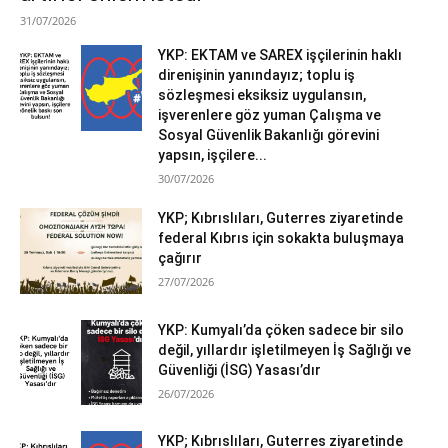
31/07/2026
YKP: EKTAM ve SAREX işçilerinin haklı
direnişinin yanındayız; toplu iş
sözleşmesi eksiksiz uygulansın,
işverenlere göz yuman Çalışma ve
Sosyal Güvenlik Bakanlığı görevini
yapsın, işçilere...
30/07/2026
YKP; Kıbrıslıları, Guterres ziyaretinde
federal Kıbrıs için sokakta buluşmaya
çağırır
27/07/2026
YKP: Kumyalı’da çöken sadece bir silo
değil, yıllardır işletilmeyen İş Sağlığı ve
Güvenliği (İSG) Yasası’dır
26/07/2026
YKP; Kıbrıslıları, Guterres ziyaretinde