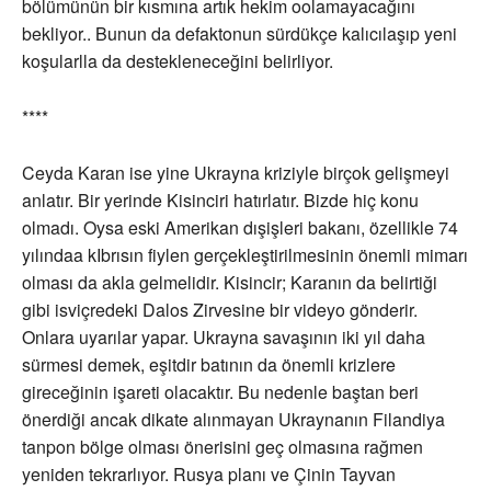
bölümünün bir kısmına artık hekim oolamayacağını
bekliyor.. Bunun da defaktonun sürdükçe kalıcılaşıp yeni
koşularlla da destekleneceğini belirliyor.
****
Ceyda Karan ise yine Ukrayna kriziyle birçok gelişmeyi
anlatır. Bir yerinde Kisinciri hatırlatır. Bizde hiç konu
olmadı. Oysa eski Amerikan dışişleri bakanı, özellikle 74
yılındaa kIbrısın fiylen gerçekleştirilmesinin önemli mimarı
olması da akla gelmelidir. Kisincir; Karanın da belirtiği
gibi isviçredeki Dalos Zirvesine bir videyo gönderir.
Onlara uyarılar yapar. Ukrayna savaşının iki yıl daha
sürmesi demek, eşitdir batının da önemli krizlere
gireceğinin işareti olacaktır. Bu nedenle baştan beri
önerdiği ancak dikate alınmayan Ukraynanın Filandiya
tanpon bölge olması önerisini geç olmasına rağmen
yeniden tekrarlıyor. Rusya planı ve Çinin Tayvan