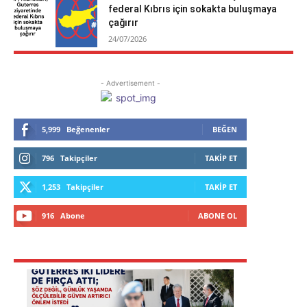
federal Kıbrıs için sokakta buluşmaya
çağırır
24/07/2026
- Advertisement -
5,999
Beğenenler
BEĞEN
796
Takipçiler
TAKIP ET
1,253
Takipçiler
TAKIP ET
916
Abone
ABONE OL