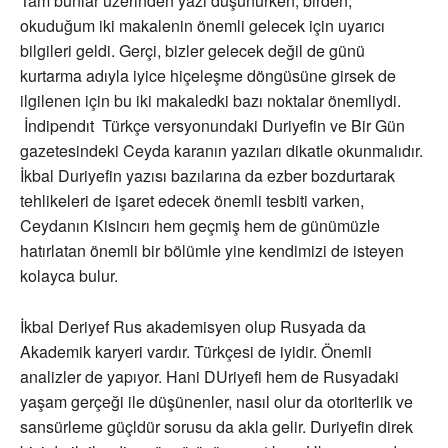
Tam bunlar üzerinden yazı düşünürken, birden,
okuduğum iki makalenin önemli gelecek için uyarıcı
bilgileri geldi. Gerçi, bizler gelecek değil de günü
kurtarma adıyla iyice hiçeleşme döngüsüne girsek de
ilgilenen için bu iki makaledki bazı noktalar önemliydi.
İndipendıt Türkçe versyonundaki Duriyefin ve Bir Gün
gazetesindeki Ceyda karanın yazıları dikatle okunmalıdır.
İkbal Duriyefin yazısı bazılarına da ezber bozdurtarak
tehlikeleri de işaret edecek önemli tesbiti varken,
Ceydanın Kisincırı hem geçmiş hem de günümüzle
hatırlatan önemli bir bölümle yine kendimizi de isteyen
kolayca bulur.
İkbal Deriyef Rus akademisyen olup Rusyada da
Akademik karyeri vardır. Türkçesi de iyidir. Önemli
analizler de yapıyor. Hani DUriyefi hem de Rusyadaki
yaşam gerçeği ile düşünenler, nasıl olur da otoriterlik ve
sansürleme güçldür sorusu da akla gelir. Duriyefin direk