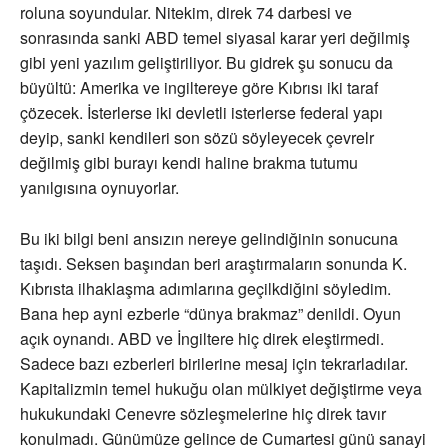
roluna soyundular. Nitekim, direk 74 darbesi ve
sonrasında sanki ABD temel siyasal karar yeri değilmiş
gibi yeni yazılım geliştiriliyor. Bu gidrek şu sonucu da
büyültü: Amerika ve ingiltereye göre Kıbrısı iki taraf
çözecek. İsterlerse iki devletli isterlerse federal yapı
deyip, sanki kendileri son sözü söyleyecek çevrelr
değilmiş gibi burayı kendi haline brakma tutumu
yanılgısına oynuyorlar.
Bu iki bilgi beni ansızın nereye gelindiğinin sonucuna
taşıdı. Seksen başından beri araştırmaların sonunda K.
Kıbrısta ilhaklaşma adımlarına geçilkdiğini söyledim.
Bana hep ayni ezberle “dünya brakmaz” denildi. Oyun
açık oynandı. ABD ve İngiltere hiç direk eleştirmedi.
Sadece bazı ezberleri birilerine mesaj için tekrarladılar.
Kapitalizmin temel hukuğu olan mülkiyet değiştirme veya
hukukundaki Cenevre sözleşmelerine hiç direk tavır
konulmadı. Günümüze gelince de Cumartesi günü sanayi