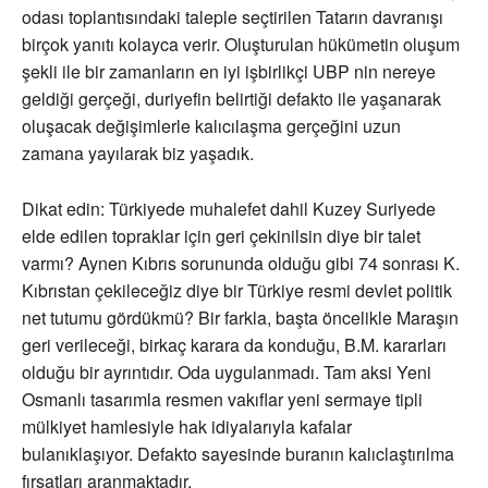
odası toplantısındaki taleple seçtirilen Tatarın davranışı
birçok yanıtı kolayca verir. Oluşturulan hükümetin oluşum
şekli ile bir zamanların en iyi işbirlikçi UBP nin nereye
geldiği gerçeği, duriyefin belirtiği defakto ile yaşanarak
oluşacak değişimlerle kalıcılaşma gerçeğini uzun
zamana yayılarak biz yaşadık.
Dikat edin: Türkiyede muhalefet dahil Kuzey Suriyede
elde edilen topraklar için geri çekinilsin diye bir talet
varmı? Aynen Kıbrıs sorununda olduğu gibi 74 sonrası K.
Kıbrıstan çekileceğiz diye bir Türkiye resmi devlet politik
net tutumu gördükmü? Bir farkla, başta öncelikle Maraşın
geri verileceği, birkaç karara da konduğu, B.M. kararları
olduğu bir ayrıntıdır. Oda uygulanmadı. Tam aksi Yeni
Osmanlı tasarımla resmen vakıflar yeni sermaye tipli
mülkiyet hamlesiyle hak idiyalarıyla kafalar
bulanıklaşıyor. Defakto sayesinde buranın kalıclaştırılma
fırsatları aranmaktadır.