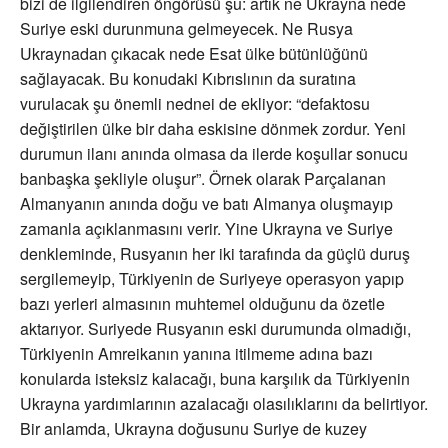
bizi de ilgilendiren öngörüsü şu: artık ne Ukrayna nede
Suriye eski durunmuna gelmeyecek. Ne Rusya
Ukraynadan çıkacak nede Esat ülke bütünlüğünü
sağlayacak. Bu konudaki Kıbrıslının da suratına
vurulacak şu önemli nednei de ekliyor: “defaktosu
değiştirilen ülke bir daha eskisine dönmek zordur. Yeni
durumun ilanı anında olmasa da ilerde koşullar sonucu
banbaşka şekliyle oluşur”. Örnek olarak Parçalanan
Almanyanın anında doğu ve batı Almanya oluşmayıp
zamanla açıklanmasını verir. Yine Ukrayna ve Suriye
denkleminde, Rusyanın her iki tarafında da güçlü duruş
sergilemeyip, Türkiyenin de Suriyeye operasyon yapıp
bazı yerleri almasının muhtemel olduğunu da özetle
aktarıyor. Suriyede Rusyanın eski durumunda olmadığı,
Türkiyenin Amreikanın yanına itilmeme adına bazı
konularda isteksiz kalacağı, buna karşılık da Türkiyenin
Ukrayna yardımlarının azalacağı olasılıklarını da belirtiyor.
Bir anlamda, Ukrayna doğusunu Suriye de kuzey