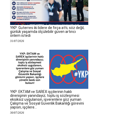
YKP: Guterres iki lidere de fırça attı; söz değil,
günlük yaşamda ölçülebilir güven artırıcı
önlem istedi
31/07/2026
YKP: EKTAM ve SAREX işçilerinin haklı
direnişinin yanındayız; toplu iş sözleşmesi
eksiksiz uygulansın, işverenlere göz yuman
Çalışma ve Sosyal Güvenlik Bakanlığı görevini
yapsın, işçilere...
30/07/2026