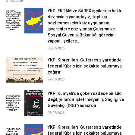
31/07/2026
YKP: EKTAM ve SAREX işçilerinin haklı
direnişinin yanındayız; toplu iş
sözleşmesi eksiksiz uygulansın,
işverenlere göz yuman Çalışma ve
Sosyal Güvenlik Bakanlığı görevini
yapsın, işçilere...
30/07/2026
YKP; Kıbrıslıları, Guterres ziyaretinde
federal Kıbrıs için sokakta buluşmaya
çağırır
27/07/2026
YKP: Kumyalı’da çöken sadece bir silo
değil, yıllardır işletilmeyen İş Sağlığı ve
Güvenliği (İSG) Yasası’dır
26/07/2026
YKP; Kıbrıslıları, Guterres ziyaretinde
federal Kıbrıs için sokakta buluşmaya