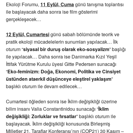
Ekoloji Forumu,
11 Eylül, Cuma
günü tanışma toplantısı
ile başlayacak daha sonra ise film gösterimi
gerçekleşecek…
12 Eylül, Cumartesi
günü sabah bölümünde teorik ve
pratik ekoloji mücadelelerin sunumları yapılacak… İlk
oturum “
siyasal bir duruş olarak eko-sosyalizm
” başlığı
ile yapılacak… Daha sonra ise Danimarka Kızıl Yeşil
İttifak Yürütme Kurulu üyesi Gitte Pedersen sunacağı
“
Eko-feminizm: Doğa, Ekonomi, Politika ve Cinsiyet
üstünden ataerkil düşünceye eleştirel yaklaşım
”
başlıklı oturum ile devam edilecek…
Cumartesi öğleden sonra ise İklim değişikliği üzerine
bilim insanı Valia Constantinidou sunacağı “
İklim
değişikliği: Zorluklar ve fırsatlar
” başlıklı oturum ile
başlayacak. İklim değişikliği konusunda Birleşmiş
Milletler 21. Taraflar Konferansı’nın (COP21) 30 Kasım –