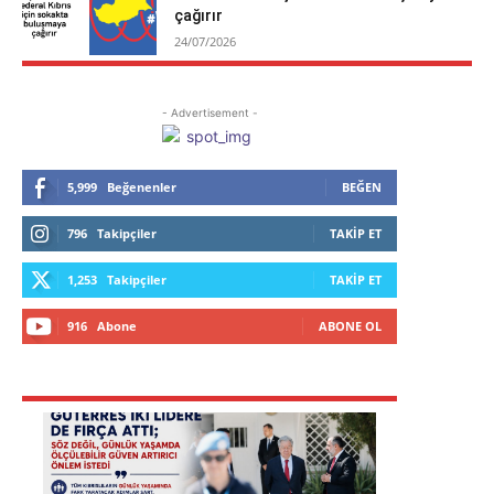
çağırır
24/07/2026
- Advertisement -
5,999
Beğenenler
BEĞEN
796
Takipçiler
TAKIP ET
1,253
Takipçiler
TAKIP ET
916
Abone
ABONE OL