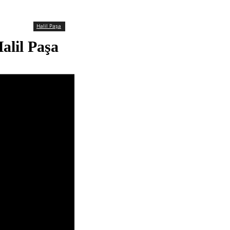
Halil Paşa
alil Paşa