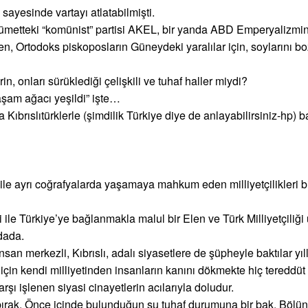
 sayesinde vartayı atlatabilmişti.
metteki “komünist” partisi AKEL, bir yanda ABD Emperyalizmin
ken, Ortodoks piskoposların Güneydeki yaralılar için, soylarını 
erin, onları sürüklediği çelişkili ve tuhaf haller miydi?
aşam ağacı yeşildi” işte…
ıbrıslıtürklerle (şimdilik Türkiye diye de anlayabilirsiniz-hp) ba
ller ile ayrı coğrafyalarda yaşamaya mahkum eden milliyetçilikleri 
ile Türkiye’ye bağlanmakla malul bir Elen ve Türk Milliyetçiliği 
dada.
 İnsan merkezli, Kıbrıslı, adalı siyasetlere de şüpheyle baktılar yıl
çin kendi milliyetinden insanların kanını dökmekte hiç tereddüt 
rşı işlenen siyasi cinayetlerin acılarıyla doludur.
ara bırak. Önce içinde bulunduğun şu tuhaf durumuna bir bak. Bö