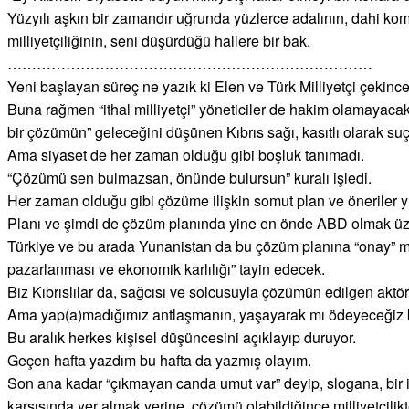
Yüzyılı aşkın bir zamandır uğrunda yüzlerce adalının, dahi komş
milliyetçiliğinin, seni düşürdüğü hallere bir bak.
…………………………………………………………………
Yeni başlayan süreç ne yazık ki Elen ve Türk Milliyetçi çeki
Buna rağmen “ithal milliyetçi” yöneticiler de hakim olamayac
bir çözümün” geleceğini düşünen Kıbrıs sağı, kasıtlı olarak suç
Ama siyaset de her zaman olduğu gibi boşluk tanımadı.
“Çözümü sen bulmazsan, önünde bulursun” kuralı işledi.
Her zaman olduğu gibi çözüme ilişkin somut plan ve öneriler yi
Planı ve şimdi de çözüm planında yine en önde ABD olmak üzer
Türkiye ve bu arada Yunanistan da bu çözüm planına “onay” mü
pazarlanması ve ekonomik karlılığı” tayin edecek.
Biz Kıbrıslılar da, sağcısı ve solcusuyla çözümün edilgen aktö
Ama yap(a)madığımız antlaşmanın, yaşayarak mı ödeyeceğiz 
Bu aralık herkes kişisel düşüncesini açıklayıp duruyor.
Geçen hafta yazdım bu hafta da yazmış olayım.
Son ana kadar “çıkmayan canda umut var” deyip, slogana, bir 
karşısında yer almak yerine, çözümü olabildiğince milliyetçilikt