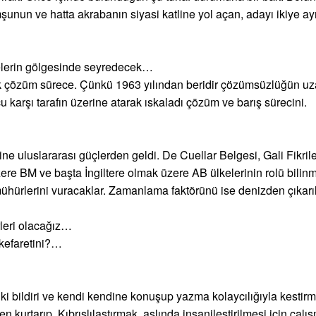
unun ve hatta akrabanın siyasi katline yol açan, adayı ikiye ayı
ncelerin gölgesinde seyredecek…
ak çözüm sürece. Çünkü 1963 yılından beridir çözümsüzlüğün uza
u karşı tarafın üzerine atarak ıskaladı çözüm ve barış sürecini.
ne uluslararası güçlerden geldi. De Cuellar Belgesi, Gali Fikril
e BM ve başta İngiltere olmak üzere AB ülkelerinin rolü bilinm
hürlerini vuracaklar. Zamanlama faktörünü ise denizden çıkarıl
rleri olacağız…
kefaretini?…
iki bildiri ve kendi kendine konuşup yazma kolaycılığıyla kest
en kurtarıp, Kıbrıslılaştırmak, aslında insanileştirilmesi için ça