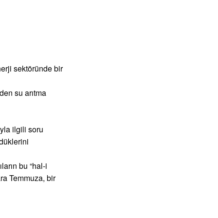
rji sektöründe bir
zden su arıtma
a ilgili soru
düklerini
arın bu “hal-i
Kara Temmuza, bir