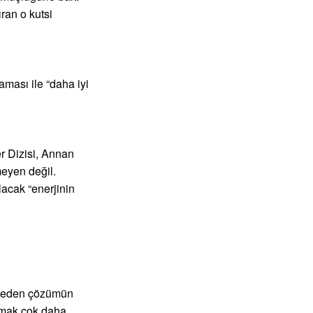
ran o kutsi
ması ile “daha iyi
er Dizisi, Annan
eyen değil.
acak “enerjinin
irmeden çözümün
lışmak çok daha