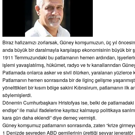
Biraz hafızamızı zorlarsak, Güney komşumuzun, üç yıl öncesi
anda büyük bir daralmayla karşılaşıp ekonomisinin büyük bir şok
1911 Temmuzundaki bu patlamanın hemen ardından, işyerlerine v
işlemi yavaşlatılmış, hükümet, radyo ve tv kanallarından Güneyd
Patlamada onlarca asker ve sivil ölürken, yaralanan yüzlerce kişi
Patlamanın hemen sonrasında bir de ilginç gelişme yaşanmıştı 
yönelttikleri bir kısım bölge sakini Kıbrıslırum, patlamanın ilk
söylemişlerdi.
Dönemin Cumhurbaşkanı Hristofyas ise, belki de patlamadaki s
endişe” ile malul ifadelerine kayıtsız kalmayıp politikaya sarı
kara gün daha eklendi” diye demeç vermişti.
Güney komşumuz patlamanın sonrasında, zaten “krize girmeye 
1 Denizde seyreden ABD gemilerinin ürettiği seyyar jeneratör