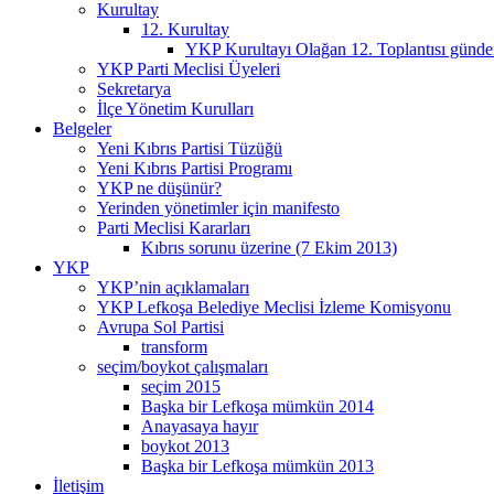
Kurultay
12. Kurultay
YKP Kurultayı Olağan 12. Toplantısı günd
YKP Parti Meclisi Üyeleri
Sekretarya
İlçe Yönetim Kurulları
Belgeler
Yeni Kıbrıs Partisi Tüzüğü
Yeni Kıbrıs Partisi Programı
YKP ne düşünür?
Yerinden yönetimler için manifesto
Parti Meclisi Kararları
Kıbrıs sorunu üzerine (7 Ekim 2013)
YKP
YKP’nin açıklamaları
YKP Lefkoşa Belediye Meclisi İzleme Komisyonu
Avrupa Sol Partisi
transform
seçim/boykot çalışmaları
seçim 2015
Başka bir Lefkoşa mümkün 2014
Anayasaya hayır
boykot 2013
Başka bir Lefkoşa mümkün 2013
İletişim