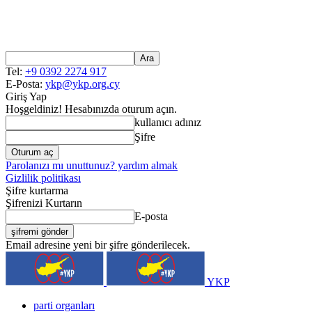
Tel:
+9 0392 2274 917
E-Posta:
ykp@ykp.org.cy
Giriş Yap
Hoşgeldiniz! Hesabınızda oturum açın.
kullanıcı adınız
Şifre
Parolanızı mı unuttunuz? yardım almak
Gizlilik politikası
Şifre kurtarma
Şifrenizi Kurtarın
E-posta
Email adresine yeni bir şifre gönderilecek.
YKP
parti organları