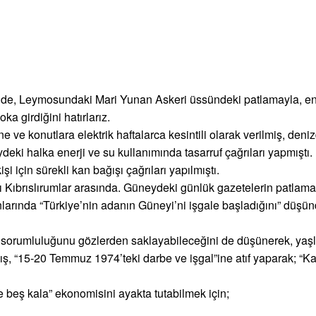
nde, Leymosundaki Mari Yunan Askeri üssündeki patlamayla, ene
a girdiğini hatırlarız.
e konutlara elektrik haftalarca kesintili olarak verilmiş, deni
eki halka enerji ve su kullanımında tasarruf çağrıları yapmıştı.
 için sürekli kan bağışı çağrıları yapılmıştı.
Kıbrıslırumlar arasında. Güneydeki günlük gazetelerin patlamayl
 anlarında “Türkiye’nin adanın Güneyi’ni işgale başladığını” düşün
orumluluğunu gözlerden saklayabileceğini de düşünerek, yaşlıl
lmış, “15-20 Temmuz 1974’teki darbe ve işgal”ine atıf yaparak; “
beş kala” ekonomisini ayakta tutabilmek için;