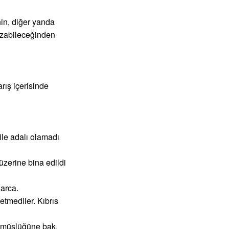
in, diğer yanda
bozabileceğinden
rış içerisinde
bile adalı olamadı
üzerine bina edildi
larca.
etmediler. Kıbrıs
lünmüşlüğüne bak.