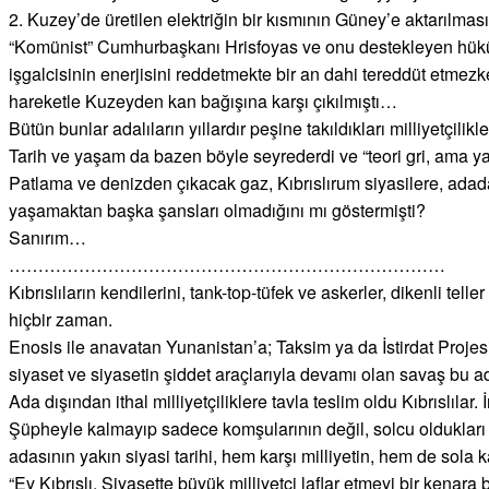
2. Kuzey’de üretilen elektriğin bir kısmının Güney’e aktarılması
“Komünist” Cumhurbaşkanı Hrisfoyas ve onu destekleyen hükü
işgalcisinin enerjisini reddetmekte bir an dahi tereddüt etmez
hareketle Kuzeyden kan bağışına karşı çıkılmıştı…
Bütün bunlar adalıların yıllardır peşine takıldıkları milliyetçilikl
Tarih ve yaşam da bazen böyle seyrederdi ve “teori gri, ama y
Patlama ve denizden çıkacak gaz, Kıbrıslırum siyasilere, adada K
yaşamaktan başka şansları olmadığını mı göstermişti?
Sanırım…
…………………………………………………………………
Kıbrıslıların kendilerini, tank-top-tüfek ve askerler, dikenli te
hiçbir zaman.
Enosis ile anavatan Yunanistan’a; Taksim ya da İstirdat Projesi 
siyaset ve siyasetin şiddet araçlarıyla devamı olan savaş bu a
Ada dışından ithal milliyetçiliklere tavla teslim oldu Kıbrıslılar.
Şüpheyle kalmayıp sadece komşularının değil, solcu oldukları i
adasının yakın siyasi tarihi, hem karşı milliyetin, hem de sola ka
“Ey Kıbrıslı. Siyasette büyük milliyetçi laflar etmeyi bir ken