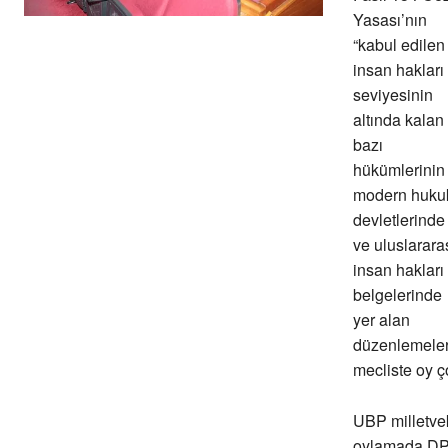
Yasası’nın
“kabul edilen
insan hakları
seviyesinin
altında kalan
bazı
hükümlerinin
modern huku
devletlerinde
ve uluslarara
insan hakları
belgelerinde
yer alan
düzenlemelere
mecliste oy ç
UBP milletvek
oylamada DP/U