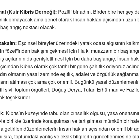
al (Kuir Kibris Derneği):
Pozitif bir adım. Birdenbire her şey d
anlık olmayacak ama genel olarak insan hakları açısından uzun b
başlangıç noktası olacak.
akalın:
Eşcinsel bireyler üzerindeki yatak odası algısının kalk
yin “özel”inden bakışını çekmesi için illa ki muazzam bir başlang
ş açılarının da genişletilmesi için bu daha başlangıç. İnsan hak
çısından Kıbrıs olarak çok tarihi bir güne şahitlik ediyoruz aslı
dın olmanın yasal zeminde eşitlik, adalet ve özgürlük sağlanmas
ların atılması çok ama çok önemli. Bugünkü yasal düzenlemenin
gili sivil toplum örgütleri, Doğuş Derya, Tufan Erhürman ve Fazi
ok teşekkürler.
k:
Kıbrıs’ın kuzeyinde tabu olan cinsellik olgusu, yasa önerisini
a birlikte üzerinde konuşulması ve tartışılması mümkün bir hale
 getirilen düzenlemelerin insan hakları açısından önemli bir a
ı sıra, toplumdaki yanlış ve eksik bilgilerin güncellenmesine ol