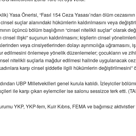
lik) Yasa Önerisi, “Fasıl 154 Ceza Yasası’ndan ölüm cezasının
 cinsel suçlar alanındaki hükümlerin kaldırılmasını veya değiştir
ının üçüncü bölüm başlığının “cinsel nitelikli suçlar” olarak deği
 cinsel ilişki” suçunun kaldırılmasını; kişilerin cinsel yönelimler
iklerinden veya cinsiyetlerinden dolayı ayrımcılığa uğramasını, i
dur edilmesini önlemeye yönelik düzenlemeler; çocukların ve zih
cinsel nitelikli suçlarla mağdur edilmesi halinde uygulanacak cez
 kadınlara karşı cinsel şiddetle ilgili hükümlerin değiştirilmesini”
ından UBP Milletvekilleri genel kurula katıldı. İzleyiciler bölü
çileri ile karşı çıkan eylemciler ise salonu sessizce terk etti. (T
turumu YKP, YKP-fem, Kuir Kıbrıs, FEMA ve bağımsız aktivistler