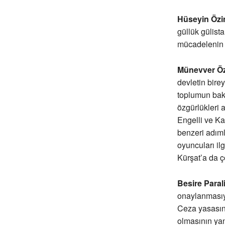
Hüseyin Özin
güllük gülist
mücadelenin 
Münevver Öz
devletin bire
toplumun bakı
özgürlükleri a
Engelli ve Ka
benzeri adım
oyuncuları il
Kürşat’a da ç
Besire Parali
onaylanmasıyl
Ceza yasasına
olmasının yan