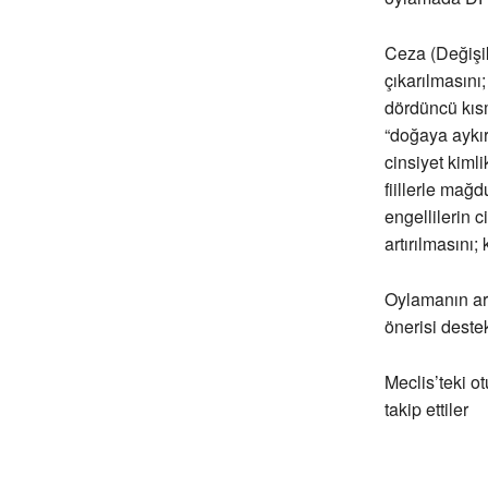
Ceza (Değişik
çıkarılmasını;
dördüncü kısm
“doğaya aykırı
cinsiyet kiml
fiillerle mağ
engellilerin 
artırılmasını;
Oylamanın ard
önerisi destek
Meclis’teki o
takip ettiler