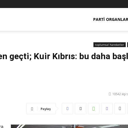
PARTI ORGANLAR
toplumsal hareketler
en geçti; Kuir Kıbrıs: bu daha baş
10542
kişi 
Paylaş
za