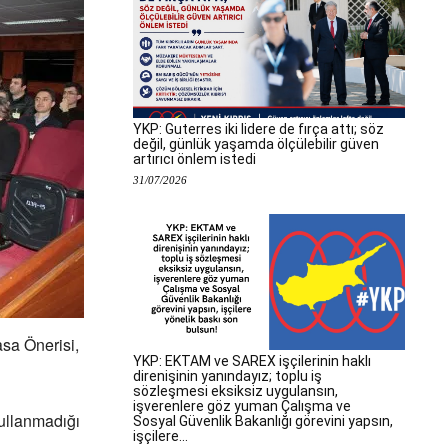
YKP: Guterres iki lidere de fırça attı; söz
değil, günlük yaşamda ölçülebilir güven
artırıcı önlem istedi
31/07/2026
asa Önerisi,
YKP: EKTAM ve SAREX işçilerinin haklı
direnişinin yanındayız; toplu iş
sözleşmesi eksiksiz uygulansın,
işverenlere göz yuman Çalışma ve
kullanmadığı
Sosyal Güvenlik Bakanlığı görevini yapsın,
işçilere...