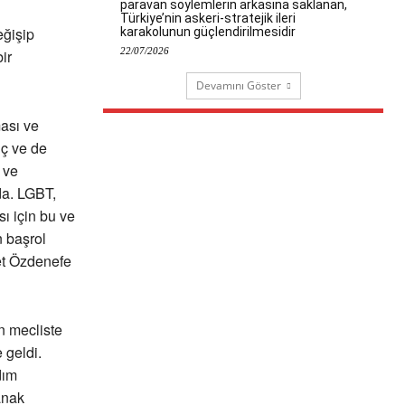
paravan söylemlerin arkasına saklanan,
Türkiye’nin askeri-stratejik ileri
eğişip
karakolunun güçlendirilmesidir
22/07/2026
ir
Devamını Göster
ması ve
ıç ve de
 ve
nda. LGBT,
ı için bu ve
 başrol
let Özdenefe
n mecliste
 geldi.
dım
anak