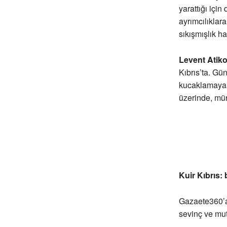
yarattığı için
ayrımcılıklar
sıkışmışlık h
Levent Atiko
Kıbrıs’ta. Gü
kucaklamaya v
üzerinde, mür
Kuir Kıbrıs:
Gazaete360’a 
sevinç ve mutl