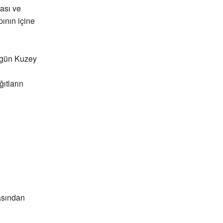
ması ve
ının içine
ugün Kuzey
ıtların
asından