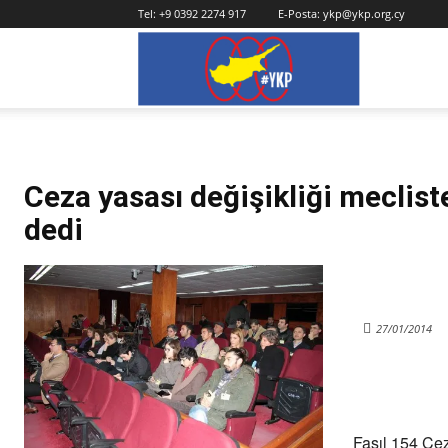
Tel:
+9 0392 2274 917
E-Posta:
ykp@ykp.org.cy
YKP
Ceza yasası değişikliği meclist
dedi
27/01/2014
Fasıl 154 Ce