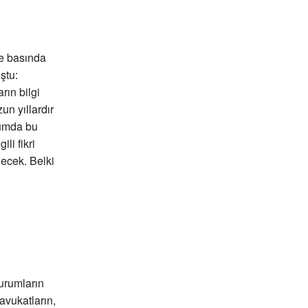
le basında
ştu:
rın bilgi
un yıllardır
lumda bu
li fikri
lecek. Belki
urumların
avukatların,