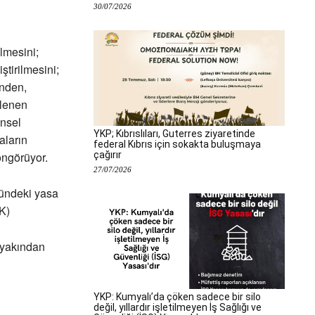
30/07/2026
ilmesini;
ştirilmesini;
inden,
şlenen
insel
YKP; Kıbrıslıları, Guterres ziyaretinde
aların
federal Kıbrıs için sokakta buluşmaya
çağırır
 öngörüyor.
27/07/2026
mündeki yasa
AK)
 yakından
YKP: Kumyalı’da çöken sadece bir silo
değil, yıllardır işletilmeyen İş Sağlığı ve