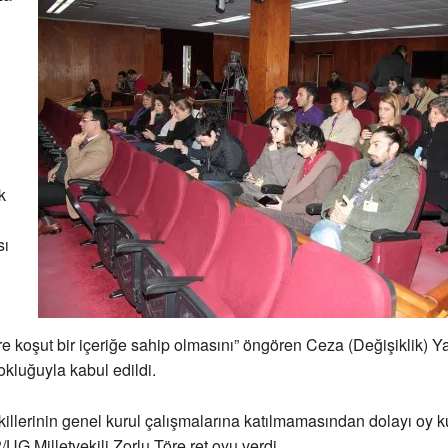
k
sı
 koşut bir içeriğe sahip olmasını” öngören Ceza (Değişiklik) Y
okluğuyla kabul edildi.
illerinin genel kurul çalışmalarına katılmamasından dolayı oy 
G Milletvekili Zorlu Töre ret oyu verdi.