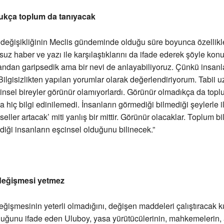
ukça toplum da tanıyacak
 değişikliğinin Meclis gündeminde olduğu süre boyunca özellik
uz haber ve yazı ile karşılaştıklarını da ifade ederek şöyle konu
yandan garipsedik ama bir nevi de anlayabiliyoruz. Çünkü insanla
 Bilgisizlikten yapılan yorumlar olarak değerlendiriyorum. Tabii uz
nsel bireyler görünür olamıyorlardı. Görünür olmadıkça da top
hiç bilgi edinilemedi. İnsanların görmediği bilmediği şeylerle ilgi
eller artacak’ miti yanlış bir mittir. Görünür olacaklar. Toplum bi
ldiği insanların eşcinsel olduğunu bilinecek.”
değişmesi yetmez
ğişmesinin yeterli olmadığını, değişen maddeleri çalıştıracak k
uğunu ifade eden Uluboy, yasa yürütücülerinin, mahkemelerin, 