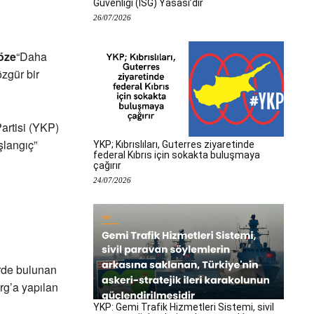
Güvenliği (İSG) Yasası’dır
26/07/2026
öze
“Daha
özgür bir
Partisi (YKP)
şlangıç”
YKP; Kıbrıslıları, Guterres ziyaretinde
federal Kıbrıs için sokakta buluşmaya
çağırır
24/07/2026
erde bulunan
rg’a yapılan
YKP: Gemi Trafik Hizmetleri Sistemi, sivil