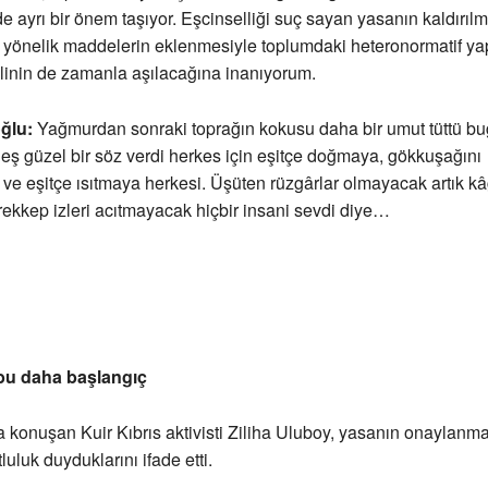
 de ayrı bir önem taşıyor. Eşcinselliği suç sayan yasanın kaldırıl
a yönelik maddelerin eklenmesiyle toplumdaki heteronormatif yap
alinin de zamanla aşılacağına inanıyorum.
ğlu:
Yağmurdan sonraki toprağın kokusu daha bir umut tüttü b
neş güzel bir söz verdi herkes için eşitçe doğmaya, gökkuşağını
e eşitçe ısıtmaya herkesi. Üşüten rüzgârlar olmayacak artık kâğ
ekkep izleri acıtmayacak hiçbir insani sevdi diye…
 bu daha başlangıç
konuşan Kuir Kıbrıs aktivisti Ziliha Uluboy, yasanın onaylanm
uluk duyduklarını ifade etti.