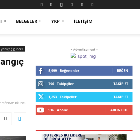
I
BELGELER
YKP
İLETIŞIM
yeniçağ güncel
- Advertisement -
langıç
5,999
Beğenenler
BEĞEN
796
Takipçiler
TAKIP ET
1,253
Takipçiler
TAKIP ET
tarafından okundu
916
Abone
ABONE OL