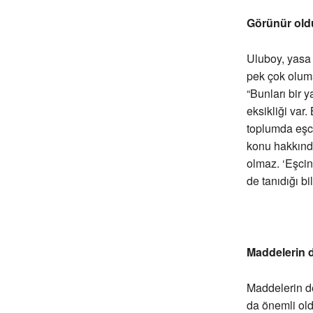
Görünür old
Uluboy, yasa
pek çok olums
“Bunları bir 
eksikliği var.
toplumda eşci
konu hakkında 
olmaz. ‘Eşcins
de tanıdığı bi
Maddelerin 
Maddelerin de
da önemli old