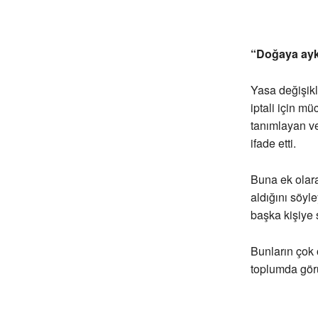
“Doğaya aykır
Yasa değişikli
iptali için mü
tanımlayan ve
ifade etti.
Buna ek olara
aldığını söyl
başka kişiye 
Bunların çok 
toplumda görü