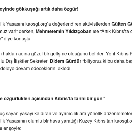
zeyinde gökkuşağı artık daha özgür!
ik Yasasını kaosgl.org’a değerlendiren aktivistlerden
Gülten G
muz var!” derken,
Mehmetemin Yıldızçoban
ise “Artık Kıbrıs’ta 
” diye konuştu.
an hakları adına güzel bir gelişme olduğunu belirten Yeni Kıbrıs 
u Dış İlişkiler Sekreteri
Didem Gürdür
“biliyoruz ki bu daha ba
deleye devam edeceklerini ekledi.
 özgürlükleri açısından Kıbrıs’ta tarihi bir gün”
suç sayan yasayı kaldıran ve ayrımcılıklara yönelik düzenlemel
ik Yasasının olumlu bir hava yarattığı Kuzey Kıbrıs’tan kaosgl.o
ler şöyle: