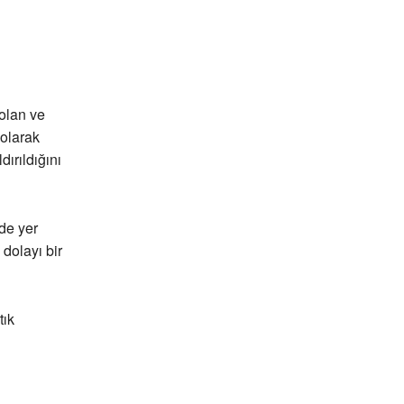
 olan ve
 olarak
ırıldığını
de yer
dolayı bir
tık