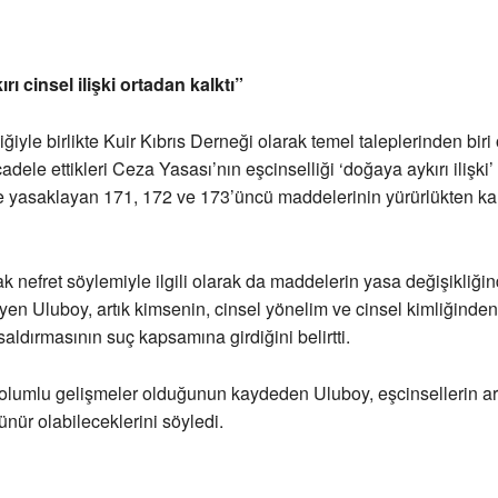
ı cinsel ilişki ortadan kalktı”
ğiyle birlikte Kuir Kıbrıs Derneği olarak temel taleplerinden biri
cadele ettikleri Ceza Yasası’nın eşcinselliği ‘doğaya aykırı ilişki’
 yasaklayan 171, 172 ve 173’üncü maddelerinin yürürlükten kald
k nefret söylemiyle ilgili olarak da maddelerin yasa değişikliğin
eyen Uluboy, artık kimsenin, cinsel yönelim ve cinsel kimliğinden 
saldırmasının suç kapsamına girdiğini belirtti.
olumlu gelişmeler olduğunun kaydeden Uluboy, eşcinsellerin ar
nür olabileceklerini söyledi.