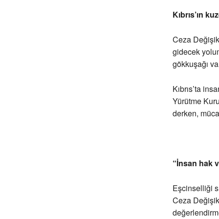
Kıbrıs’ın ku
Ceza Değişikl
gidecek yolu
gökkuşağı var
Kıbrıs’ta ins
Yürütme Kurul
derken, müca
“İnsan hak ve
Eşcinselliği 
Ceza Değişikl
değerlendirme