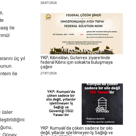
30/07/2026
e,
te
aaş ile
ammül
arını üç yıl
YKP; Kıbrıslıları, Guterres ziyaretinde
federal Kıbrıs için sokakta buluşmaya
 bunun
çağırır
öntem ile
27/07/2026
i üsler
eştirildiğini
uğunu,
YKP: Kumyalı’da çöken sadece bir silo
değil, yıllardır işletilmeyen İş Sağlığı ve
r, Güney