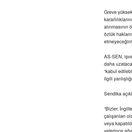
Greve yüksek 
kararlılıklar
alınmasının ö
özlük haklar
etmeyeceğini 
AS-SEN, işver
daha uzataca
“kabul edileb
ilgili yanlışlı
Sendika açıkl
“Bizler, İngil
çalışanları ol
veya kapatıldı
yeterince ağı