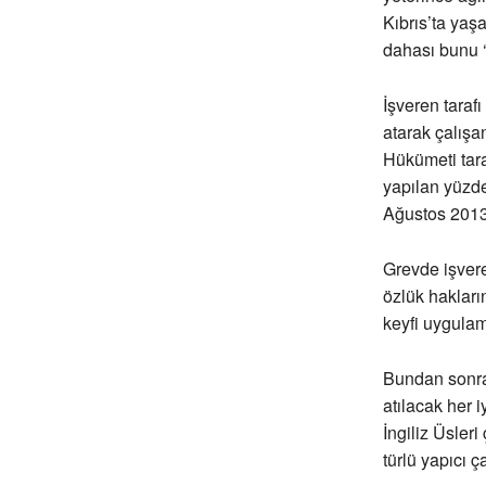
Kıbrıs’ta yaş
dahası bunu ‘
İşveren taraf
atarak çalışan
Hükümeti tara
yapılan yüzde 
Ağustos 2013 i
Grevde işvere
özlük hakları
keyfi uygulam
Bundan sonraki
atılacak her 
İngiliz Üsleri
türlü yapıcı