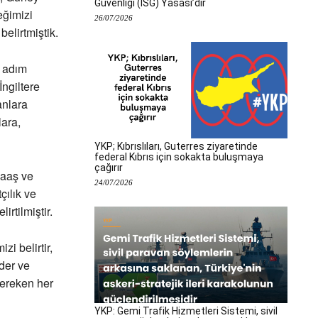
Güvenliği (İSG) Yasası’dır
eğimizi
26/07/2026
elirtmiştik.
r adım
İngiltere
anlara
lara,
YKP; Kıbrıslıları, Guterres ziyaretinde
federal Kıbrıs için sokakta buluşmaya
çağırır
maaş ve
24/07/2026
çılık ve
rtilmiştir.
i belirtir,
der ve
 gereken her
YKP: Gemi Trafik Hizmetleri Sistemi, sivil