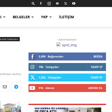
I
BELGELER
YKP
İLETIŞIM
emek haberleri
- Advertisement -
5,999
Beğenenler
BEĞEN
796
Takipçiler
TAKIP ET
tarafından okundu
1,253
Takipçiler
TAKIP ET
916
Abone
ABONE OL