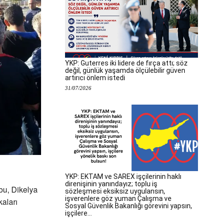
YKP: Guterres iki lidere de fırça attı; söz
değil, günlük yaşamda ölçülebilir güven
artırıcı önlem istedi
31/07/2026
YKP: EKTAM ve SAREX işçilerinin haklı
direnişinin yanındayız; toplu iş
bu, Dikelya
sözleşmesi eksiksiz uygulansın,
işverenlere göz yuman Çalışma ve
aları
Sosyal Güvenlik Bakanlığı görevini yapsın,
işçilere...