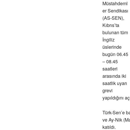
Müstahdeml
er Sendikası
(AS-SEN),
Kıbrıs’ta
bulunan tüm
İngiliz
üslerinde
bugün 06.45
– 08.45
saatleri
arasında iki
saatlik uyarı
grevi
yapıldığını aç
Türk-Sen’e b
ve Ay-Nik (M
katıldı.