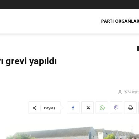
PARTI ORGANLAR
ı grevi yapıldı
9734
kişi 
Paylaş