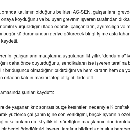
oranda katılımın olduğunu belirten AS-SEN, çalışanların grevd
ını ortaya koyduğunu ve bu uyarı grevinin işveren tarafından dikka
nemini vurguladığını ifade ederek, çalışanların, ayrımcılığa ve m
ını bugünkü durumundan geriye götürecek bir girişime asla tah
kaydetti.
enin, çalışanların maaşlarına uygulanan iki yıllık “dondurma” kar
ğını daha önce duyurduğunu, sendikaların ise işveren tarafına
ilir bir düşünce olmadığını” bildirdiğini ve hem kararın hem de y
ğın ortadan kaldırılmasını talep ettiğini ifade etti.
amasında şunları kaydetti:
tere’de yaşanan kriz sonrası bütçe kesintileri nedeniyle Kıbrıs’tak
arak yüzlerce çalışanın işine son verildiğini, birçok işyerinin özell
ğını kalanların da iki yıllık bir süreliğine maaşlarının donduruld
r bir bedel ödediğimizi işveren tarafına bildirmiş olmakla berabe