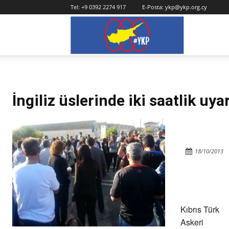
Tel:
+9 0392 2274 917
E-Posta:
ykp@ykp.org.cy
YKP
İngiliz üslerinde iki saatlik uyar
18/10/2013
Kıbrıs Türk
Askeri