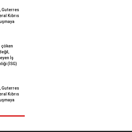
ı, Guterres
eral Kıbrıs
uluşmaya
a çöken
değil,
meyen İş
liği (İSG)
ı, Guterres
eral Kıbrıs
uluşmaya