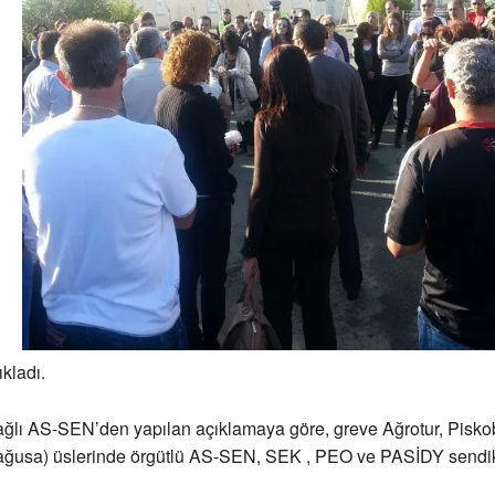
ıkladı.
ağlı AS-SEN’den yapılan açıklamaya göre, greve Ağrotur, Pisko
ağusa) üslerinde örgütlü AS-SEN, SEK , PEO ve PASİDY sendik