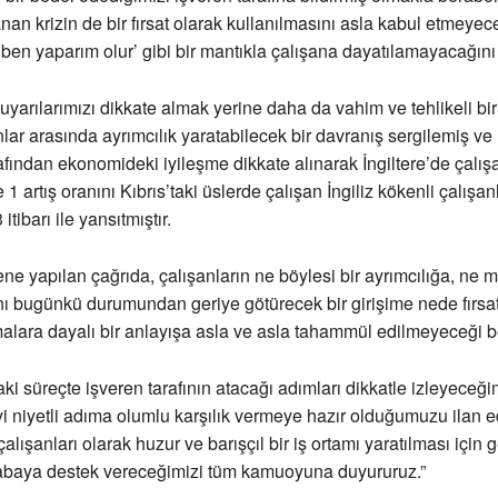
anan krizin de bir fırsat olarak kullanılmasını asla kabul etmeyec
ben yaparım olur’ gibi bir mantıkla çalışana dayatılamayacağını b
ı uyarılarımızı dikkate almak yerine daha da vahim ve tehlikeli bi
lar arasında ayrımcılık yaratabilecek bir davranış sergilemiş ve 
fından ekonomideki iyileşme dikkate alınarak İngiltere’de çalış
1 artış oranını Kıbrıs’taki üslerde çalışan İngiliz kökenli çalışan
tibarı ile yansıtmıştır.
ne yapılan çağrıda, çalışanların ne böylesi bir ayrımcılığa, ne 
nı bugünkü durumundan geriye götürecek bir girişime nede fırsat
alara dayalı bir anlayışa asla ve asla tahammül edilmeyeceği beli
 süreçte işveren tarafının atacağı adımları dikkatle izleyeceğimiz
iyi niyetli adıma olumlu karşılık vermeye hazır olduğumuzu ilan e
 çalışanları olarak huzur ve barışçıl bir iş ortamı yaratılması için
 çabaya destek vereceğimizi tüm kamuoyuna duyururuz.”