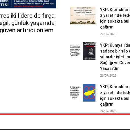
YKP; Kıbrıslılar
es iki lidere de fırça
ziyaretinde fed
için sokakta b
değil, günlük yaşamda
çağırır
r güven artırıcı önlem
27/07/2026
YKP: Kumyalı’d
sadece bir silo 
yıllardır işletil
Sağlığı ve Güven
Yasası’dır
26/07/2026
YKP; Kıbrıslılar
ziyaretinde fed
için sokakta b
çağırır
24/07/2026