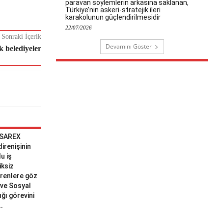
paravan söylemlerin arkasına saklanan,
Türkiye’nin askeri-stratejik ileri
karakolunun güçlendirilmesidir
22/07/2026
Sonraki İçerik
Devamını Göster
k belediyeler
 SAREX
 direnişinin
u iş
iksiz
erenlere göz
ve Sosyal
ğı görevini
..