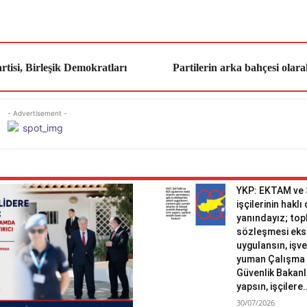
rtisi, Birleşik Demokratları
Partilerin arka bahçesi olara
- Advertisement -
YKP: EKTAM ve
işçilerinin haklı
yanındayız; topl
sözleşmesi eks
uygulansın, işv
yuman Çalışma 
Güvenlik Bakanlı
yapsın, işçilere.
30/07/2026