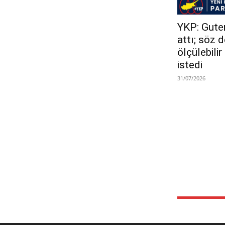
YKP: Guterr
attı; söz 
ölçülebili
istedi
31/07/2026