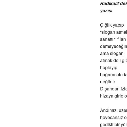
Radikal2’dek
yazısı
Çiğlik yapıp
“slogan atmak
sanattır” filan
demeyeceği
ama slogan
atmak deli gi
hoplayıp
bağrınmak d
değildir.
Dışarıdan izl
hizaya girip
Andımız, üze
heyecansız o
gedikli bir y