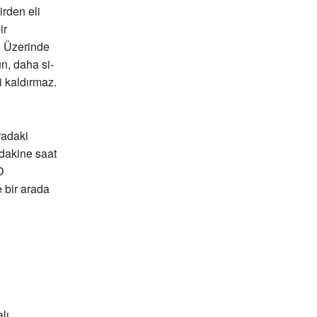
irden eli
ir
. Üzerinde
n, daha si-
 kaldırmaz.
radaki
ndakine saat
O
 bir arada
lı.