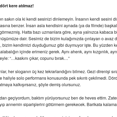
dört kere atılmaz!
n sakın ola ki kendi sesinizi dinlemeyin. İnsanın kendi sesini d
ına benzer. İnsan asla kendisini aynada (ya da filmde) başkal
görmezmiş. Hatta bazı uzmanlara göre, ayna yalnızca kabaca bir 
nüşümüze dair. Sesimiz de bizim kulağımızda çınlayan o avaz d
i, bizim kendimizi duyduğumuz gibi duymuyor işte. Bu yüzden k
labalığın içinde erimeniz gerek. Aynı ahenk, aynı kızgınlık, aynı
eyle: “…kaskını çıkar, copunu bırak…”
lar, her sloganın üç kez tekrarlandığını bilmez. Gezi direnişi sı
e haliyle solo performans konusunda pek sıkıntı çekilmedi. Dö
atmaya kalkışırsanız, şöyle demiş olursunuz.
adan geçiyordum, baktım yürüyorsunuz ben de heves ettim. Zate
yıp annemin siparişlerini götürmem gerekecek. Barikata kalam