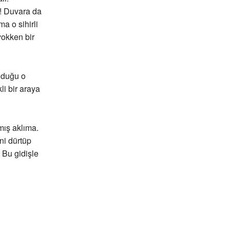
z! Duvara da
a o sihirli
yokken bir
lduğu o
li bir araya
nmış aklıma.
ni dürtüp
 Bu gidişle