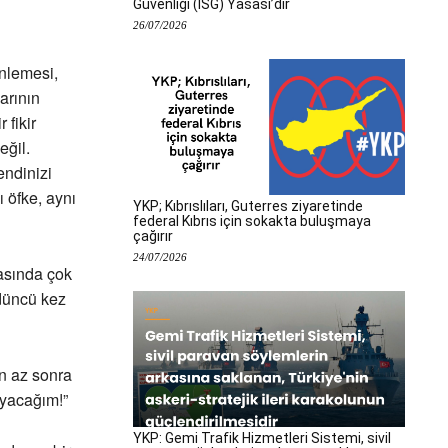
Güvenliği (İSG) Yasası’dır
26/07/2026
inlemesi,
arının
fikir
eğil.
endinizi
 öfke, aynı
YKP; Kıbrıslıları, Guterres ziyaretinde
federal Kıbrıs için sokakta buluşmaya
çağırır
24/07/2026
rasında çok
rdüncü kez
n az sonra
ayacağım!”
YKP: Gemi Trafik Hizmetleri Sistemi, sivil