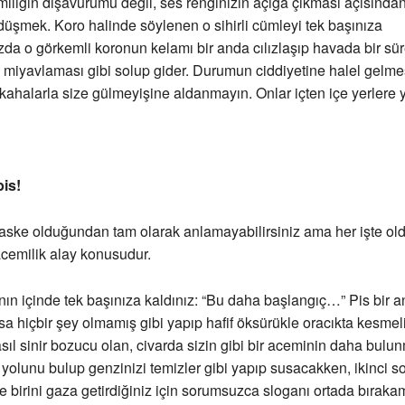
iliğin dışavurumu değil, ses renginizin açığa çıkması açısından
düşmek. Koro halinde söylenen o sihirli cümleyi tek başınıza
ızda o görkemli koronun kelamı bir anda cılızlaşıp havada bir sür
i miyavlaması gibi solup gider. Durumun ciddiyetine halel gelme
ahalarla size gülmeyişine aldanmayın. Onlar içten içe yerlere y
bis!
ske olduğundan tam olarak anlamayabilirsiniz ama her işte old
acemilik alay konusudur.
nın içinde tek başınıza kaldınız: “Bu daha başlangıç…” Pis bir 
sa hiçbir şey olmamış gibi yapıp hafif öksürükle oracıkta kesmel
ıl sinir bozucu olan, civarda sizin gibi bir aceminin daha bulun
 yolunu bulup genzinizi temizler gibi yapıp susacakken, ikinci so
ece birini gaza getirdiğiniz için sorumsuzca sloganı ortada bırak