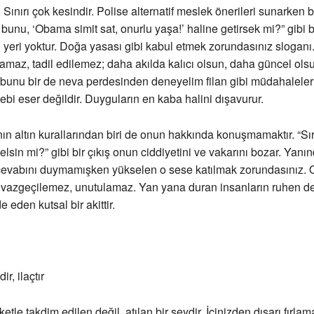
Sınırı çok kesindir. Polise alternatif meslek önerileri sunarken b
 bunu, ‘Obama simit sat, onurlu yaşa!’ haline getirsek mi?” gibi b
 yeri yoktur. Doğa yasası gibi kabul etmek zorundasınız sloganı
lamaz, tadil edilemez; daha akılda kalıcı olsun, daha güncel olsu
bunu bir de neva perdesinden deneyelim filan gibi müdahaleleri
ebi eser değildir. Duyguların en kaba halini dışavurur.
n altın kurallarından biri de onun hakkında konuşmamaktır. “Sı
elsin mi?” gibi bir çıkış onun ciddiyetini ve vakarını bozar. Yanı
cevabını duymamışken yükselen o sese katılmak zorundasınız. 
 vazgeçilemez, unutulamaz. Yan yana duran insanların ruhen de
 eden kutsal bir akittir.
r, ilaçtır
tle takdim edilen değil, atılan bir şeydir. İçinizden dışarı fırlama