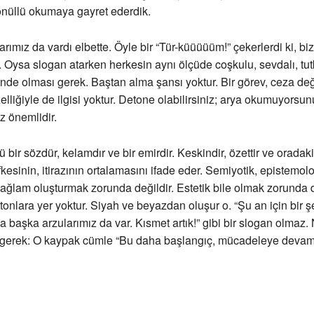
önüllü okumaya gayret ederdik.
rımız da vardı elbette. Öyle bir “Tür-küüüüüm!” çekerlerdi ki, biz
 Oysa slogan atarken herkesin aynı ölçüde coşkulu, sevdalı, tutk
inde olması gerek. Baştan alma şansı yoktur. Bir görev, ceza deği
elliğiyle de ilgisi yoktur. Detone olabilirsiniz; arya okumuyorsu
z önemlidir.
 bir sözdür, kelamdır ve bir emirdir. Keskindir, özettir ve oradak
esinin, itirazının ortalamasını ifade eder. Semiyotik, epistemolo
 bağlam oluşturmak zorunda değildir. Estetik bile olmak zorunda d
tonlara yer yoktur. Siyah ve beyazdan oluşur o. “Şu an için bir ş
 başka arzularımız da var. Kısmet artık!” gibi bir slogan olmaz. 
k gerek: O kaypak cümle “Bu daha başlangıç, mücadeleye devam!