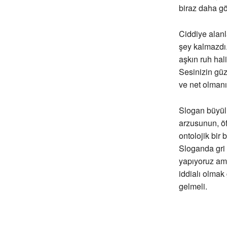
biraz daha g
Ciddiye alanla
şey kalmazdı.
aşkın ruh hal
Sesinizin güz
ve net olmanı
Slogan büyülü
arzusunun, öfk
ontolojik bir
Sloganda gri 
yapıyoruz ama
iddialı olma
gelmeli.