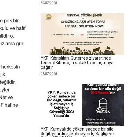
30/07/2026
e pek bir
ulu ve hafif
ldir o.
nuz ama gür
YKP; Kıbrıslıları, Guterres ziyaretinde
federal Kıbrıs için sokakta buluşmaya
i herkesin
çağırır
jik,
27/07/2026
eğildir.
eyler
Net ve
” haline
YKP: Kumyalı’da çöken sadece bir silo
değil, yıllardır işletilmeyen İş Sağlığı ve