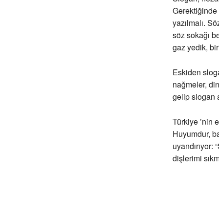
Gerektiğinde 
yazılmalı. Sö
söz sokağı be
gaz yedik, bi
Eskiden sloga
nağmeler, dinl
gelip slogan a
Türkiye ’nin e
Huyumdur, baz
uyandırıyor: 
dişlerimi sıkm