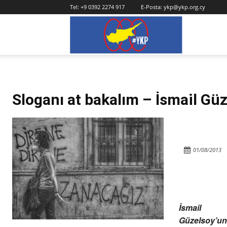
Tel:
+9 0392 2274 917
E-Posta:
ykp@ykp.org.cy
YKP
Sloganı at bakalım – İsmail Gü
01/08/2013
İsmail
Güzelsoy’un