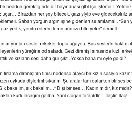
bir beddua gerektiğinde bir hayır duası gibi içe işlemeli. Yetme
z uçar… Birazdan her şey bitecek, gazı yiyip eve gideceksiniz am
klemeli. Sabah yorgun argın işine gidenleri selamlamalı. “Sen 
r gaz yedik, yemin ederim torunlarımıza bile yeter” demeli.
nlar yurttan sesler erkekler topluluğuydu. Bas seslerin hakim o
eyenlerin yüreğine od salardı. Gezi direnişi sırasında kızlı erkek
ttık ve kızların sesi daha gür çıktı. Yoksa bana mı öyle geldi?
n fırlama direnişinin tınısı nedense alaycı bir kızın sesiyle kazı
en uykuda dişlerimi sıkarım. Şu aralar tam dalarken bir ses be
“Sık bakalım, sık bakalım…” Dişi bir ses… Kadın mıdır, kız mıdır?
aktan kurtulacağım galiba. Yani slogan terapidir… İlaçtır, ilaç!..