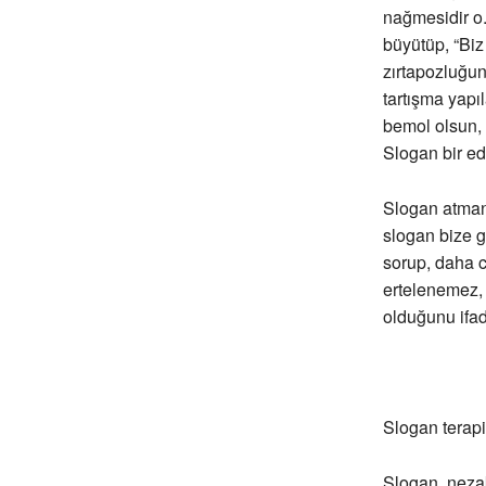
nağmesidir o. 
büyütüp, “Biz
zırtapozluğun
tartışma yapı
bemol olsun, 
Slogan bir ed
Slogan atmanı
slogan bize g
sorup, daha 
ertelenemez,
olduğunu ifade
Slogan terapidi
Slogan, nezake