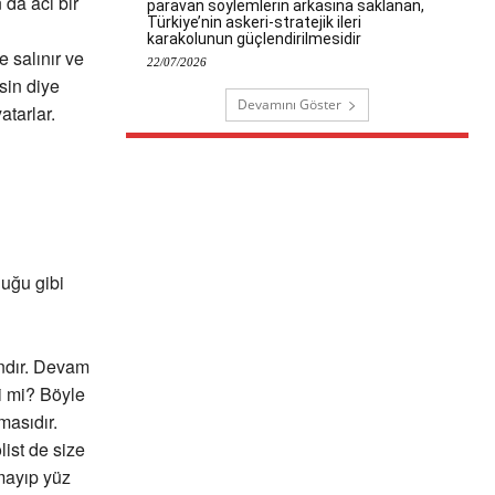
 da acı bir
paravan söylemlerin arkasına saklanan,
Türkiye’nin askeri-stratejik ileri
karakolunun güçlendirilmesidir
e salınır ve
22/07/2026
sin diye
Devamını Göster
atarlar.
uğu gibi
andır. Devam
i mi? Böyle
masıdır.
list de size
amayıp yüz