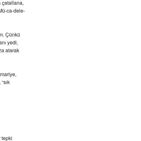
a çatallana,
“Mü-ca-dele-
im. Çünkü
anı yedi,
za atarak
imariye,
 “sık
 tepki