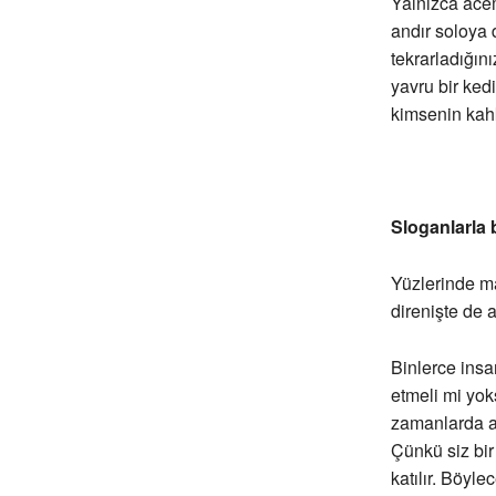
Yalnızca acem
andır soloya 
tekrarladığın
yavru bir ked
kimsenin kahk
Sloganlarla 
Yüzlerinde ma
direnişte de 
Binlerce insa
etmeli mi yok
zamanlarda as
Çünkü siz bir
katılır. Böyl