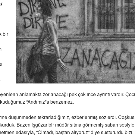
i
 bir
m
bi
a
eyenlerin anlamakta zorlanacağı pek çok ince ayrıntı vardır. Ço
 okuduğumuz “Andımız”a benzemez.
rine düşünmeden tekrarladığımız, ezberlenmiş sözlerdi. Coşkus
kurduk. Bazen işgüzar bir müdür sıtma görmemiş sabah sesiyle 
önetmen edasıyla, “Olmadı, baştan alıyoruz” diye sustururdu bizi