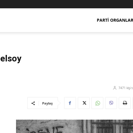
PARTI ORGANLAR
zelsoy
7471
kişi 
Paylaş