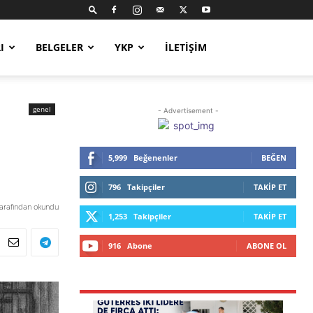
I
BELGELER
YKP
İLETIŞIM
genel
- Advertisement -
5,999
Beğenenler
BEĞEN
796
Takipçiler
TAKIP ET
tarafından okundu
1,253
Takipçiler
TAKIP ET
916
Abone
ABONE OL