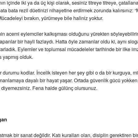
ın içinde iki ya da üç kişi olarak, sesiniz titreye titreye, çatallan
bata bata rezil düetinizi nihayetine erdirmek zorunda kalırsınız: 
ücadeleyi bırakın, yürümeye bile haliniz yoktur.
nin acemi eylemciler kalkışması olduğunu yürekten söyleyebilir
apanlar bir hayli fazlaydı. Hatta öyle zamanlar oldu ki, aynı slog
rarladık. Eylemler ve toplumsal mücadeleler tarihinde bir ilke im
s yapmış olduk.
r durumu kodlar. İncelik isteyen her şey gibi o da bir kurguya, m
anlamaya dayalı bir hayat yaşar. Ortada güvenlik gücü yokken,
n diyemezsiniz. Fena halde gülünç olursunuz.
gan
tmak bir sanat değildir. Katı kuralları olan, disiplin gerektiren bir