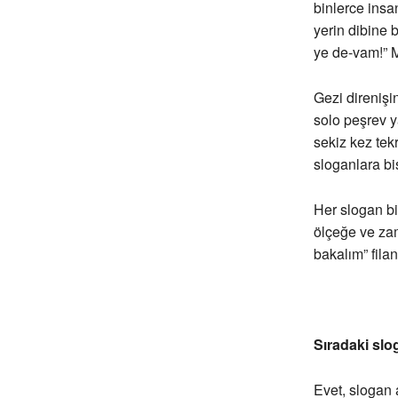
binlerce insan
yerin dibine 
ye de-vam!” M
Gezi direnişi
solo peşrev y
sekiz kez tek
sloganlara bi
Her slogan bi
ölçeğe ve zam
bakalım” fila
Sıradaki slo
Evet, slogan a