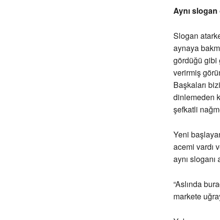
Aynı slogan 
Slogan atarke
aynaya bakmas
gördüğü gibi 
verirmiş görü
Başkaları biz
dinlemeden ka
şefkatli nağm
Yeni başlayan
acemi vardı v
aynı sloganı 
“Aslında bur
markete uğra