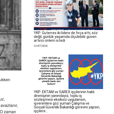
YKP: Guterres iki lidere de fırça attı; söz
değil, günlük yaşamda ölçülebilir güven
artırıcı önlem istedi
31/07/2026
cukken
YKP: EKTAM ve SAREX işçilerinin haklı
direnişinin yanındayız; toplu iş
uz,
sözleşmesi eksiksiz uygulansın,
işverenlere göz yuman Çalışma ve
avazlanır,
Sosyal Güvenlik Bakanlığı görevini yapsın,
. O zaman
işçilere...