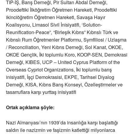
TIP-İŞ, Barış Derneği, Pir Sultan Abdal Derneği,
Proodeftiki İlköğretim Öğretmen Hareketi, Proodeftiki
ikinciöğretim Öğretmen Hareketi, Savaşa Hayır
Koalisyonu, Limasol Sivil İnisiyatifi, ‘Solution-
Reunification-Peace”, “Birleşik Kıbrıs” Kıbrıslı Türk ve
Kıbrıslı Rum Öğretmenler Platformu, Symfiliosi / Uzlaşma
/ Reconciliation, Yeni Kıbrıs Derneği, Sol Kanat, OKOE,
OKOE Gençlik, İki toplumlu Koro, KOOP-SEN, Demokrasi
Derneği, KIBES, UCP – United Cyprus Platform of the
Overseas Cypriot Organizations, İki toplumlu barış
inisiyatifi, İşçi Demokrasisi, EKPE, Tarihsel Diyalog
Derneği, KISA, Kıbrıs Barış Konseyi, Özelleştirmeler ve
tasarruflara karşı yurttaş inisiyatifi
Ortak açıklama şöyle:
Nazi Almanyası’nın 1939’da insanlığa karşı başlattığı
saldırı ile nazizmin ve faşizmin katlettiği milyonlarca