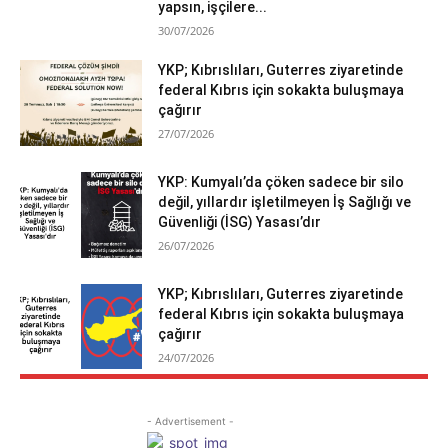
yapsın, işçilere...
30/07/2026
YKP; Kıbrıslıları, Guterres ziyaretinde
federal Kıbrıs için sokakta buluşmaya
çağırır
27/07/2026
YKP: Kumyalı’da çöken sadece bir silo
değil, yıllardır işletilmeyen İş Sağlığı ve
Güvenliği (İSG) Yasası’dır
26/07/2026
YKP; Kıbrıslıları, Guterres ziyaretinde
federal Kıbrıs için sokakta buluşmaya
çağırır
24/07/2026
- Advertisement -