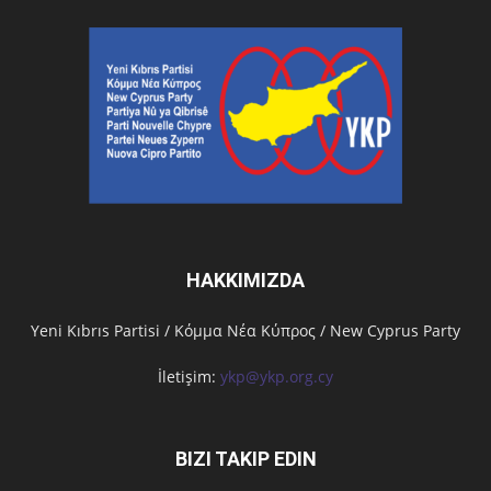
HAKKIMIZDA
Υeni Kıbrıs Partisi / Κόμμα Νέα Κύπρος / New Cyprus Party
İletişim:
ykp@ykp.org.cy
BIZI TAKIP EDIN