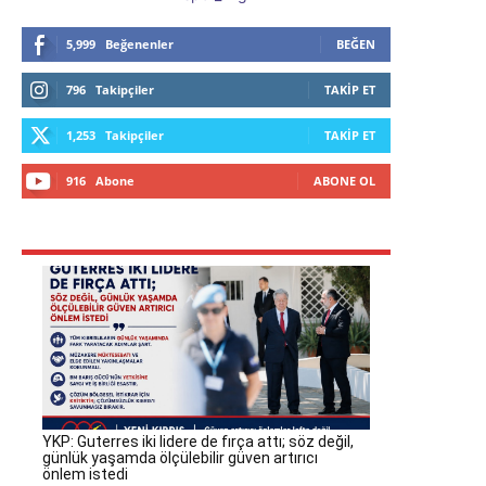
5,999
Beğenenler
BEĞEN
796
Takipçiler
TAKIP ET
1,253
Takipçiler
TAKIP ET
916
Abone
ABONE OL
YKP: Guterres iki lidere de fırça attı; söz değil,
günlük yaşamda ölçülebilir güven artırıcı
önlem istedi