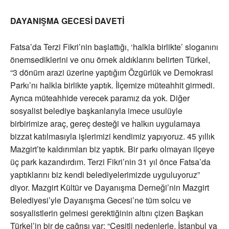
DAYANIŞMA GECESİ DAVETİ
Fatsa’da Terzi Fikri’nin başlattığı, ‘halkla birlikte’ sloganını
önemsediklerini ve onu örnek aldıklarını belirten Türkel,
“3 dönüm arazi üzerine yaptığım Özgürlük ve Demokrasi
Parkı’nı halkla birlikte yaptık. İlçemize müteahhit girmedi.
Ayrıca müteahhide verecek paramız da yok. Diğer
sosyalist belediye başkanlarıyla imece usulüyle
birbirimize araç, gereç desteği ve halkın uygulamaya
bizzat katılmasıyla işlerimizi kendimiz yapıyoruz. 45 yıllık
Mazgirt’te kaldırımları biz yaptık. Bir parkı olmayan ilçeye
üç park kazandırdım. Terzi Fikri’nin 31 yıl önce Fatsa’da
yaptıklarını biz kendi belediyelerimizde uyguluyoruz”
diyor. Mazgirt Kültür ve Dayanışma Derneği’nin Mazgirt
Belediyesi’yle Dayanışma Gecesi’ne tüm solcu ve
sosyalistlerin gelmesi gerektiğinin altını çizen Başkan
Türkel’in bir de çağrısı var: “Çeşitli nedenlerle, İstanbul ya