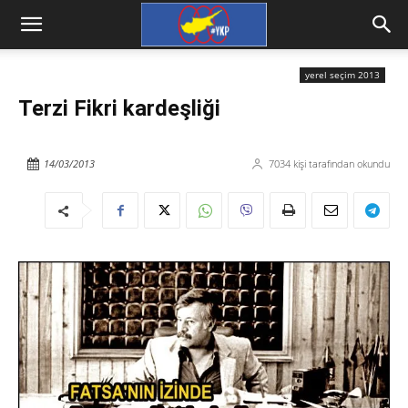
yerel seçim 2013
Terzi Fikri kardeşliği
14/03/2013
7034
kişi tarafından okundu