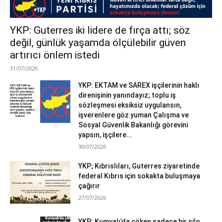
YKP: Guterres iki lidere de fırça attı; söz
değil, günlük yaşamda ölçülebilir güven
artırıcı önlem istedi
31/07/2026
YKP: EKTAM ve SAREX işçilerinin haklı
direnişinin yanındayız; toplu iş
sözleşmesi eksiksiz uygulansın,
işverenlere göz yuman Çalışma ve
Sosyal Güvenlik Bakanlığı görevini
yapsın, işçilere...
30/07/2026
YKP; Kıbrıslıları, Guterres ziyaretinde
federal Kıbrıs için sokakta buluşmaya
çağırır
27/07/2026
YKP: Kumyalı’da çöken sadece bir silo