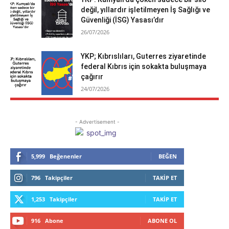
değil, yıllardır işletilmeyen İş Sağlığı ve
Güvenliği (İSG) Yasası’dır
26/07/2026
YKP; Kıbrıslıları, Guterres ziyaretinde
federal Kıbrıs için sokakta buluşmaya
çağırır
24/07/2026
- Advertisement -
5,999
Beğenenler
BEĞEN
796
Takipçiler
TAKIP ET
1,253
Takipçiler
TAKIP ET
916
Abone
ABONE OL