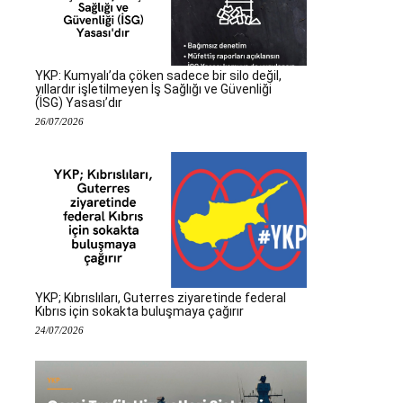
YKP: Kumyalı’da çöken sadece bir silo değil,
yıllardır işletilmeyen İş Sağlığı ve Güvenliği
(İSG) Yasası’dır
26/07/2026
YKP; Kıbrıslıları, Guterres ziyaretinde federal
Kıbrıs için sokakta buluşmaya çağırır
24/07/2026