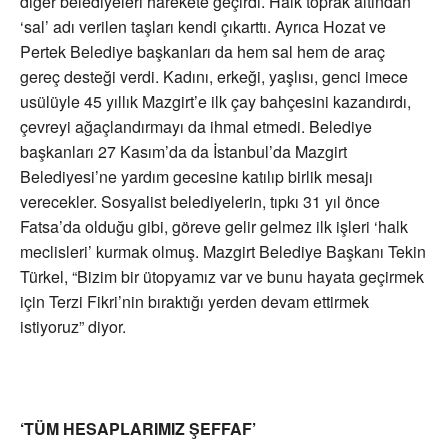
diğer belediyeleri harekete geçirdi. Halk toprak altından
‘sal’ adı verilen taşları kendi çıkarttı. Ayrıca Hozat ve
Pertek Belediye başkanları da hem sal hem de araç
gereç desteği verdi. Kadını, erkeği, yaşlısı, genci imece
usülüyle 45 yıllık Mazgirt’e ilk çay bahçesini kazandırdı,
çevreyi ağaçlandırmayı da ihmal etmedi. Belediye
başkanları 27 Kasım’da da İstanbul’da Mazgirt
Belediyesi’ne yardım gecesine katılıp birlik mesajı
verecekler. Sosyalist belediyelerin, tıpkı 31 yıl önce
Fatsa’da olduğu gibi, göreve gelir gelmez ilk işleri ‘halk
meclisleri’ kurmak olmuş. Mazgirt Belediye Başkanı Tekin
Türkel, “Bizim bir ütopyamız var ve bunu hayata geçirmek
için Terzi Fikri’nin bıraktığı yerden devam ettirmek
istiyoruz” diyor.
‘TÜM HESAPLARIMIZ ŞEFFAF’