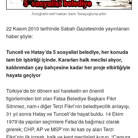
Fotoğrafın telif hakları Saim Tokaçoğlu’na aittir
22 Kasım 2010 tarihinde Sabah Gazetesinde yayınlanan
haber şöyle:
Tunceli ve Hatay’da 5 sosyalist belediye, her konuda
tam bir işbirliği içinde. Kararları halk meclisi alıyor,
kaldırımdan çay bahçesine kadar her proje elbirliğiyle
hayata geçiyor
Türkiye’de bir dönem sol hareketin en önemli
figürlerinden biri olan Fatsa Belediye Başkanı Fikri
Sönmez, nam-ı diğer Terzi Fikri’nin belediyecilik anlayışı,
31 yıl sonra Hatay ve Tunceli’de hayat buldu. 14 Ekim
1979’da yapılan seçimlere Fatsa’da bağımsız olarak
girerek; CHP, AP ve MSP’nin iki katı oy alan Terzi
Fikri’nin ilk icraatı, halk ve kent meclisleri kurup, “Çamura,