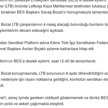
esi (LTB) önünde Lefkoşa Kaza Mahkemesi tarafından tutuksuz 
t bırakılan BES Başkanı Savaş Bozat’ın konuşmasıyla tamamlan
Bozat LTB çalışanlarının 4 maaş alacağı bulunduğu bunların
lemlerinin devam edeceğini açıkladı.
ndan Sendikal Platform adına Kıbrıs Türk İşçi Sendikaları Fede
nel Başkanı Arslan Bıçaklı eyleme katılanlara hitap etti.
tform’un BES’e destek eylemi, saat 12.45’de tamamlandı.
Bozat konuşmasında, LTB sorununun 8 aydır dillendirildiğini s
edeniyle işin isyan noktasına geldiğini, kontrolün sendikan el
di.
et’i, süreç içinde gereken ciddiyeti göstermemek ve dünkü BE
çin polis ve askeri çağırmakla eleştirdi.