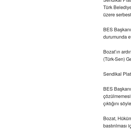
Türk Belediy
üzere serbes
BES Başkanı 
durumunda ey
Bozat’ın ardı
(Türk-Sen) Ge
Sendikal Pla
BES Başkanı 
çözülmemesi n
çıktığını söyle
Bozat, Hüküm
bastırılması i