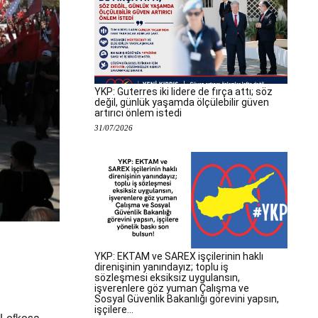
YKP: Guterres iki lidere de fırça attı; söz
değil, günlük yaşamda ölçülebilir güven
artırıcı önlem istedi
31/07/2026
YKP: EKTAM ve SAREX işçilerinin haklı
direnişinin yanındayız; toplu iş
sözleşmesi eksiksiz uygulansın,
işverenlere göz yuman Çalışma ve
Sosyal Güvenlik Bakanlığı görevini yapsın,
işçilere...
 Lefkoşa