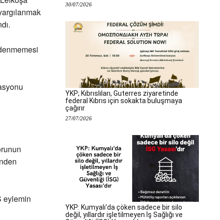
30/07/2026
yargılanmak
dı.
 ödenmemesi
rasyonu
YKP; Kıbrıslıları, Guterres ziyaretinde
federal Kıbrıs için sokakta buluşmaya
çağırır
27/07/2026
orunun
inden
S eylemin
YKP: Kumyalı’da çöken sadece bir silo
değil, yıllardır işletilmeyen İş Sağlığı ve