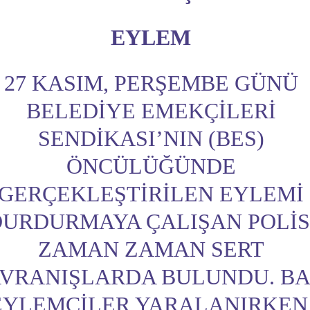
EYLEM
27 KASIM, PERŞEMBE GÜNÜ
BELEDIYE EMEKÇILERI
SENDIKASI’NIN (BES)
ÖNCÜLÜĞÜNDE
GERÇEKLEŞTIRILEN EYLEMI
URDURMAYA ÇALIŞAN POLIS
ZAMAN ZAMAN SERT
VRANIŞLARDA BULUNDU. BA
EYLEMCILER YARALANIRKEN