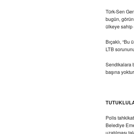
Türk-Sen Gene
bugün, görünü
ülkeye sahip
Bıçaklı, “Bu
LTB sorununu
Sendikalara bi
başına yoktur
TUTUKLUL
Polis tahkika
Belediye Emek
uzatılması tal