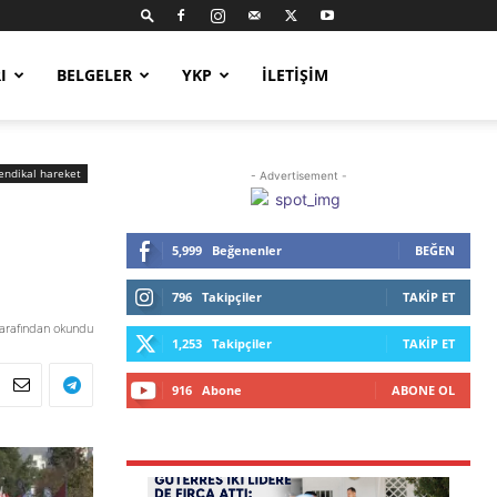
I
BELGELER
YKP
İLETIŞIM
endikal hareket
- Advertisement -
5,999
Beğenenler
BEĞEN
796
Takipçiler
TAKIP ET
tarafından okundu
1,253
Takipçiler
TAKIP ET
916
Abone
ABONE OL