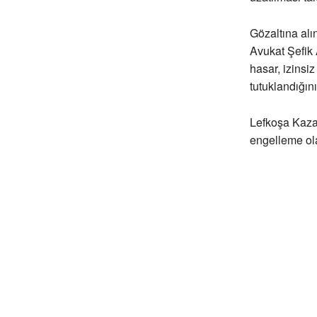
Gözaltına alı
Avukat Şefik 
hasar, izinsi
tutuklandığını 
Lefkoşa Kaza 
engelleme olas