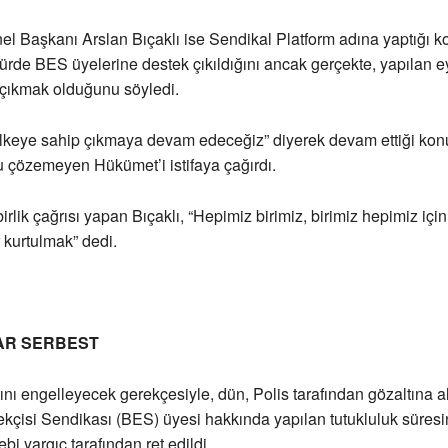
l Başkanı Arslan Bıçaklı ise Sendikal Platform adına yaptığı 
rde BES üyelerine destek çıkıldığını ancak gerçekte, yapılan 
 çıkmak olduğunu söyledi.
 ülkeye sahip çıkmaya devam edeceğiz” diyerek devam ettiği ko
 çözemeyen Hükümet’i istifaya çağırdı.
rlik çağrısı yapan Bıçaklı, “Hepimiz birimiz, birimiz hepimiz için 
 kurtulmak” dedi.
AR SERBEST
tını engelleyecek gerekçesiyle, dün, Polis tarafından gözaltına a
çisi Sendikası (BES) üyesi hakkında yapılan tutukluluk süresi
ebi yargıç tarafından ret edildi.