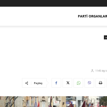
PARTI ORGANLAR
s
1145
kişi 
Paylaş