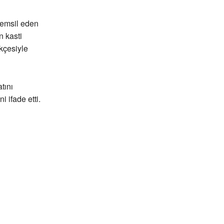
temsil eden
n kasti
kçesiyle
tını
i ifade etti.