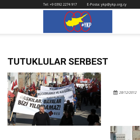
Tel:
+9 0392 2274 917
E-Posta:
ykp@ykp.org.cy
YKP
TUTUKLULAR SERBEST
28/12/2012