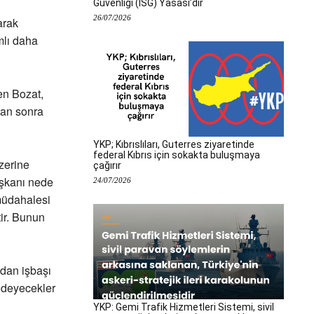
Güvenliği (İSG) Yasası’dır
26/07/2026
arak
mlı daha
en Bozat,
dan sonra
YKP; Kıbrıslıları, Guterres ziyaretinde
federal Kıbrıs için sokakta buluşmaya
zerine
çağırır
şkanı nede
24/07/2026
müdahalesi
ir. Bunun
adan işbaşı
ödeyecekler
YKP: Gemi Trafik Hizmetleri Sistemi, sivil