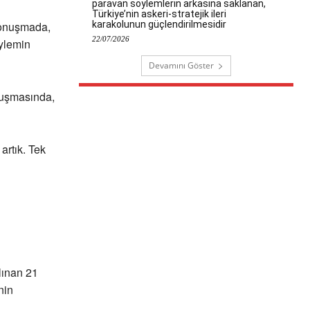
paravan söylemlerin arkasına saklanan,
Türkiye’nin askeri-stratejik ileri
karakolunun güçlendirilmesidir
konuşmada,
22/07/2026
eylemin
Devamını Göster
nuşmasında,
artık. Tek
lınan 21
nin