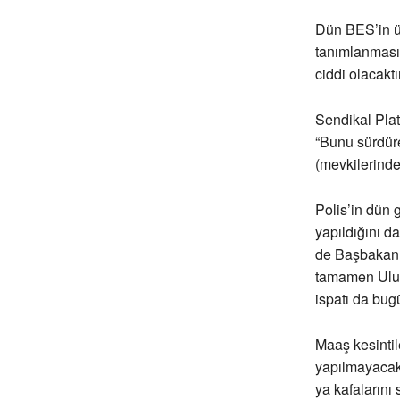
Dün BES’in üy
tanımlanması
ciddi olacakt
Sendikal Plat
“Bunu sürdüre
(mevkilerinde
Polis’in dün 
yapıldığını 
de Başbakan k
tamamen Ulusa
ispatı da bugü
Maaş kesintil
yapılmayacak
ya kafalarını