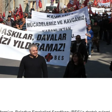
form’un, Belediye Emekçileri Sendikası (BES)’e destek eylemi,