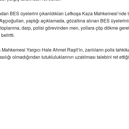
ndan BES üyelerini çıkarıldıkları Lefkoşa Kaza Mahkemesi’nde 
Aşçıoğulları, yaptığı açıklamada, gözaltına alınan BES üyelerini
z toplanma, darp, polisi görevinden men, yollara çöp dökme gere
belirtti.
Mahkemesi Yargıcı Hale Ahmet Raşit’in, zanlıların polis tahkika
ılığı olmadığından tutukluluklarının uzatılması talebini ret ettiğin