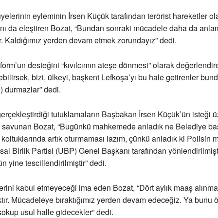
elerinin eyleminin İrsen Küçük tarafından terörist hareketler ol
nı da eleştiren Bozat, “Bundan sonraki mücadele daha da anla
ır. Kaldığımız yerden devam etmek zorundayız” dedi.
form’un desteğini “kıvılcımın ateşe dönmesi” olarak değerlendir
bilirsek, bizi, ülkeyi, başkent Lefkoşa’yı bu hale getirenler bun
) durmazlar” dedi.
gerçekleştirdiği tutuklamaların Başbakan İrsen Küçük’ün isteği ü
da savunan Bozat, “Bugünkü mahkemede anladık ne Belediye ba
oltuklarında artık oturmaması lazım, çünkü anladık ki Polisin 
l Birlik Partisi (UBP) Genel Başkanı tarafından yönlendirilmişt
n yine tescillendirilmiştir” dedi.
erini kabul etmeyeceği ima eden Bozat, “Dört aylık maaş alınm
tır. Mücadeleye bıraktığımız yerden devam edeceğiz. Ya bunu 
 sokup usul halle gidecekler” dedi.