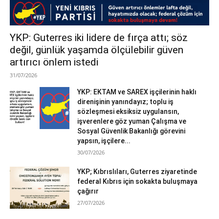
YKP: Guterres iki lidere de fırça attı; söz
değil, günlük yaşamda ölçülebilir güven
artırıcı önlem istedi
31/07/2026
YKP: EKTAM ve SAREX işçilerinin haklı
direnişinin yanındayız; toplu iş
sözleşmesi eksiksiz uygulansın,
işverenlere göz yuman Çalışma ve
Sosyal Güvenlik Bakanlığı görevini
yapsın, işçilere...
30/07/2026
YKP; Kıbrıslıları, Guterres ziyaretinde
federal Kıbrıs için sokakta buluşmaya
çağırır
27/07/2026