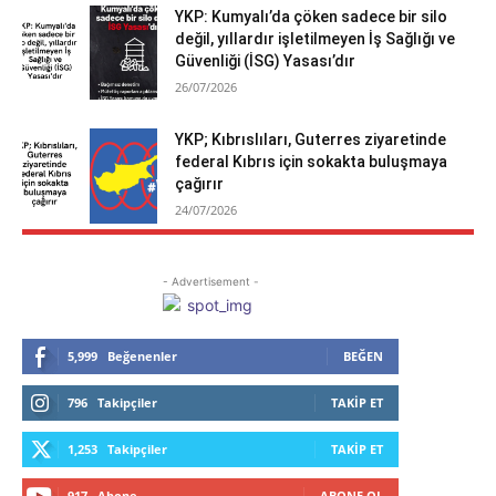
YKP: Kumyalı’da çöken sadece bir silo
değil, yıllardır işletilmeyen İş Sağlığı ve
Güvenliği (İSG) Yasası’dır
26/07/2026
YKP; Kıbrıslıları, Guterres ziyaretinde
federal Kıbrıs için sokakta buluşmaya
çağırır
24/07/2026
- Advertisement -
5,999
Beğenenler
BEĞEN
796
Takipçiler
TAKIP ET
1,253
Takipçiler
TAKIP ET
917
Abone
ABONE OL