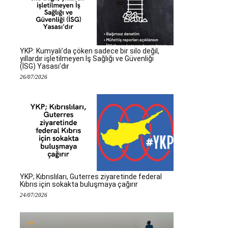
YKP: Kumyalı’da çöken sadece bir silo değil,
yıllardır işletilmeyen İş Sağlığı ve Güvenliği
(İSG) Yasası’dır
26/07/2026
YKP; Kıbrıslıları, Guterres ziyaretinde federal
Kıbrıs için sokakta buluşmaya çağırır
24/07/2026