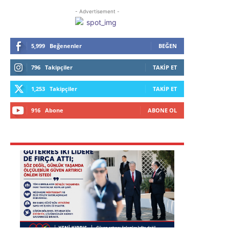
- Advertisement -
5,999
Beğenenler
BEĞEN
796
Takipçiler
TAKIP ET
1,253
Takipçiler
TAKIP ET
916
Abone
ABONE OL