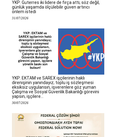
YKP: Guterres iki lidere de fırça attı; söz değil,
günlük yaşamda ölçülebilir güven artırıcı
önlem istedi
31/07/2026
YKP: EKTAM ve SAREX işçilerinin haklı
direnişinin yanındayız; toplu iş sözleşmesi
eksiksiz uygulansın, işverenlere göz yuman
Çalışma ve Sosyal Güvenlik Bakanlığı görevini
yapsın, işçilere...
30/07/2026