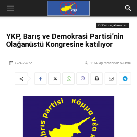
YKP'nin açıklamaları
YKP, Barış ve Demokrasi Partisi’nin
Olağanüstü Kongresine katılıyor
12/10/2012
1164
kişi tarafından okundu