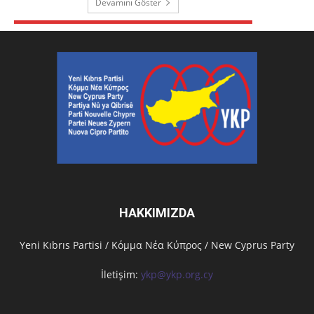
Devamını Göster
HAKKIMIZDA
Υeni Kıbrıs Partisi / Κόμμα Νέα Κύπρος / New Cyprus Party
İletişim:
ykp@ykp.org.cy