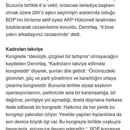
Bununla birlikte 6’sı vekil, onlarcası belediye başkanı
olmak üzere 200’ü aşkın seçilmişin aralarında olduğu
BDP’nin binlerce aktif üyesi AKP Hükümeti tarafından
tutuklanarak cezaevlerine konuldu. Demirtaş, “9 bine
yakın arkadaşımız cezaevinde” dedi.
Kadroları takviye
Kongrede “ideolojik, çizgisel bir tartışma” olmayacağını
kaydeden Demirtaş, “Kadroların takviye edilmesi
kongresidir” diyerek, şunları dile getirdi: “Önümüzdeki
görevleri, güç ve parti yönetimini ve kararlılığını ortaya
çıkarma kongresidir. Bununla birlikte siyasi soykırım
operasyonlarının, partimizde asla bir karamsarlığa, bir
dağılma, yenilgiye yol açmadığı, dosta düşmana herkese
ifade edilecek bir kongredir. Halkımız da her yerde bu
kongreyi yakından izliyor. Yerelde yapılan toplantılara da
son derece büyük ilgi var. Bu kongreyle birlikte coşkuyla
heyecanla, yolumuza devam edeceğiz.” BDP kongreye