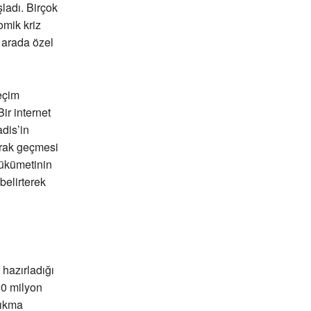
ladı. Birçok
omik kriz
 arada özel
eçim
ir internet
dis’in
larak geçmesi
 hükümetinin
belirterek
hazırladığı
00 milyon
sıkma