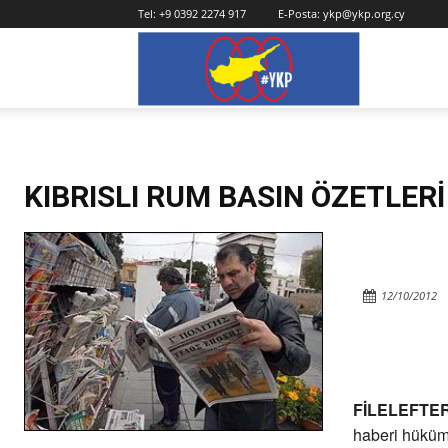
Tel:
+9 0392 2274 917
E-Posta:
ykp@ykp.org.cy
YKP
KIBRISLI RUM BASIN ÖZETLERİ
12/10/2012
FİLELEFTE
haberi hüküm