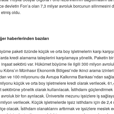
ece devletin Fon’a olan 7,3 milyar avroluk borcunun silinmesini do
 etmiş oldu.
ğer haberlerinden bazıları
üme paketi özünde küçük ve orta boy işletmelerin karşı karşıya
larda kredi alamama taleplerini karşılamaya yönelik. Paketin bir
 inşaat sektörü var. Hükümet büyüme ile ilgili 300 milyon avrol
 Kıbrıs’ın Münhasır Ekonomik Bölgesi’nde ikinci arama izinler
dan ve 100 milyonunu da Avrupa Kalkınma Bankası’ndan sağla
ilyonu küçük ve orta boy işletmelere kredi olarak verilecek. 61
t sektörüne yönelik olarak kullanılacak. İstihdamı güçlendirmek
 avroluk bir fon ayrılacak. Üniversite mezunu işsizlere iş sağlay
 milyon verilecek. Küçük işletmelerde işsiz istihdamı için de 2,4
ütçe olacak. İstihdam olanaklarını arttırmak ve işsizlere meslek 