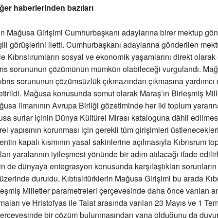
ğer haberlerinden bazıları
erin Mağusa Girişimi Cumhurbaşkanı adaylarına birer mektup gön
gili görüşlerini iletti. Cumhurbaşkanı adaylarına gönderilen mek
erle Kıbrıslırumların sosyal ve ekonomik yaşamlarını direkt olarak
rıs sorununun çözümünün mümkün olabileceği vurgulandı. Mağusa
 Kıbrıs sorununun çözümsüzlük çıkmazından çıkmasına yardımcı 
etirildi. Mağusa konusunda somut olarak Maraş’ın Birleşmiş Mill
ğusa limanının Avrupa Birliği gözetiminde her iki toplum yararın
usa surlar içinin Dünya Kültürel Mirası kataloguna dâhil edilmesi
ürel yapısının korunması için gerekli tüm girişimleri üstlenecekler
entin kapalı kısmının yasal sakinlerine açılmasıyla Kıbrısrum t
olan yaralarının iyileşmesi yönünde bir adım atılacağı ifade edili
erin de dünyaya entegrasyon konusunda karşılaştıkları sorunların
 üzerinde duruldu. Kıbtıslıtürklerin Mağusa Girişimi bu arada Kıb
eşmiş Milletler parametreleri çerçevesinde daha önce varılan a
aları ve Hristofyas ile Talat arasında varılan 23 Mayıs ve 1 T
çerçevesinde bir çözüm bulunmasından yana olduğunu da duyu