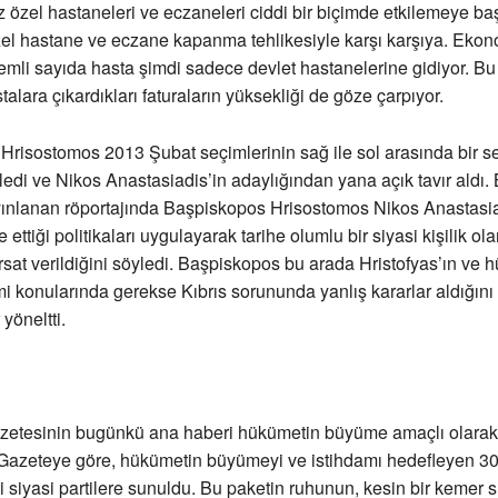
 özel hastaneleri ve eczaneleri ciddi bir biçimde etkilemeye baş
özel hastane ve eczane kapanma tehlikesiyle karşı karşıya. Ekon
mli sayıda hasta şimdi sadece devlet hastanelerine gidiyor. Bu
stalara çıkardıkları faturaların yüksekliği de göze çarpıyor.
risostomos 2013 Şubat seçimlerinin sağ ile sol arasında bir s
ledi ve Nikos Anastasiadis’in adaylığından yana açık tavır aldı. B
ınlanan röportajında Başpiskopos Hrisostomos Nikos Anastasia
ettiği politikaları uygulayarak tarihe olumlu bir siyasi kişilik o
 fırsat verildiğini söyledi. Başpiskopos bu arada Hristofyas’ın ve
 konularında gerekse Kıbrıs sorununda yanlış kararlar aldığını 
 yöneltti.
zetesinin bugünkü ana haberi hükümetin büyüme amaçlı olarak 
. Gazeteye göre, hükümetin büyümeyi ve istihdamı hedefleyen 3
i siyasi partilere sunuldu. Bu paketin ruhunun, kesin bir kemer 