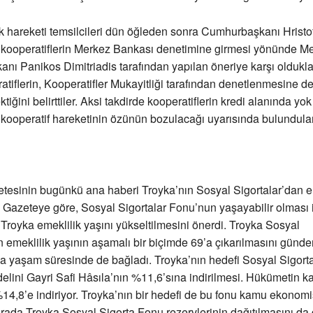
ik hareketi temsilcileri dün öğleden sonra Cumhurbaşkanı Hristof
e kooperatiflerin Merkez Bankası denetimine girmesi yönünde M
nı Panikos Dimitriadis tarafından yapılan öneriye karşı olduklar
eratiflerin, Kooperatifler Mukayitliği tarafından denetlenmesine 
tiğini belirttiler. Aksi takdirde kooperatiflerin kredi alanında yok
 kooperatif hareketinin özünün bozulacağı uyarısında bulundular
tesinin bugünkü ana haberi Troyka’nın Sosyal Sigortalar’dan em
eri. Gazeteye göre, Sosyal Sigortalar Fonu’nun yaşayabilir olması 
Troyka emeklilik yaşını yükseltilmesini önerdi. Troyka Sosyal
n emeklilik yaşının aşamalı bir biçimde 69’a çıkarılmasını günde
 yaşam süresinde de bağladı. Troyka’nın hedefi Sosyal Sigorta
lini Gayri Safi Hâsıla’nın %11,6’sına indirilmesi. Hükümetin kar
14,8’e indiriyor. Troyka’nın bir hedefi de bu fonu kamu ekonomi
rada Troyka Sosyal Sigorta Fonu rezervlerinin dağıtılmasını d