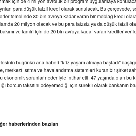
nmak için de 4 milyon avroluk bir program uygulamaya konulaca
ayrılan para düşük faizli kredi olarak sunulacak. Bu çerçevede, s
erler temelinde 80 bin avroya kadar varan bir meblağ kredi olara
amda 20 milyon olacak ve bu para faizsiz ya da düşük faizli ol
 bakımı ve tamiri için de 20 bin avroya kadar varan krediler veril
esinin bugünkü ana haberi “kriz yaşam almaya başladı” başlığı 
, merkezi ısıtma ve havalandırma sistemleri kuran bir şirket sah
u ekonomik sorunlar nedeniyle intihar etti. 47 yaşında olan bu ki
ğı borcun taksitini ödeyemediği için sürekli olarak bankanın ba
ğer haberlerinden bazıları