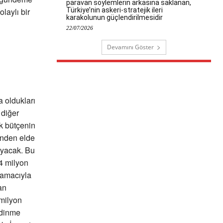
paravan söylemlerin arkasına saklanan,
Türkiye’nin askeri-stratejik ileri
laylı bir
karakolunun güçlendirilmesidir
22/07/2026
Devamını Göster
 oldukları
 diğer
uk bütçenin
inden elde
yacak. Bu
,4 milyon
 amacıyla
an
 milyon
edinme