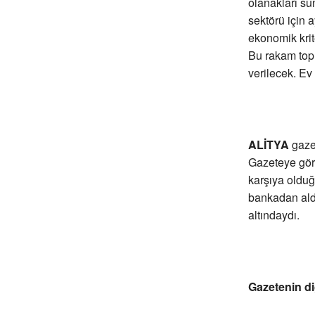
olanakları su
sektörü için 
ekonomik krit
Bu rakam topl
verilecek. Ev
ALİTYA
gazet
Gazeteye göre
karşıya olduğ
bankadan aldı
altındaydı.
Gazetenin di