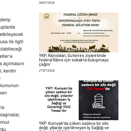
30/07/2026
derip
tuplarda
 etkileyecek
 ile ilgili
olabileceği
etler’e
YKP; Kıbrıslıları, Guterres ziyaretinde
federal Kıbrıs için sokakta buluşmaya
a açılmasını
çağırır
, kentin
27/07/2026
i
oplumunun
rken
rıs
nlaşmalar,
emmuz
YKP: Kumyalı’da çöken sadece bir silo
değil, yıllardır işletilmeyen İş Sağlığı ve
rdu.