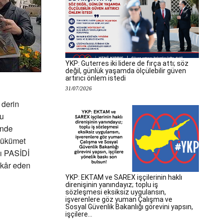
YKP: Guterres iki lidere de fırça attı; söz
değil, günlük yaşamda ölçülebilir güven
artırıcı önlem istedi
31/07/2026
 derin
mu
inde
 hükümet
sı PASİDİ
 kâr eden
YKP: EKTAM ve SAREX işçilerinin haklı
direnişinin yanındayız; toplu iş
sözleşmesi eksiksiz uygulansın,
işverenlere göz yuman Çalışma ve
Sosyal Güvenlik Bakanlığı görevini yapsın,
işçilere...