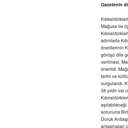
Gazetenin di
Kıbtıslıtürkl
Mağusa ile il
Kıbrıslıtürkl
adımlarla Kıb
önerilerinin
görüşü dile g
verilmesi, Ma
önerildi. Mağ
tarihi ve kült
vurgulandı. K
38 yıldır var 
Kıbrıslıtürkl
aşılabileceği
sorununa Birl
Doruk Antlaşm
anlaşmaları 