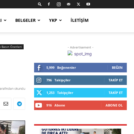
I
BELGELER
YKP
İLETIŞIM
m Basın Özetleri
- Advertisement -
5,999
Beğenenler
BEĞEN
796
Takipçiler
TAKIP ET
tarafından okundu
1,253
Takipçiler
TAKIP ET
916
Abone
ABONE OL