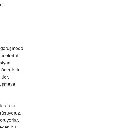
or.
u görüşmede
ncelerini
siyasi
 önerilerle
kler.
örüşmeye
lararası
örüşüyoruz,
ruyorlar.
neden bu