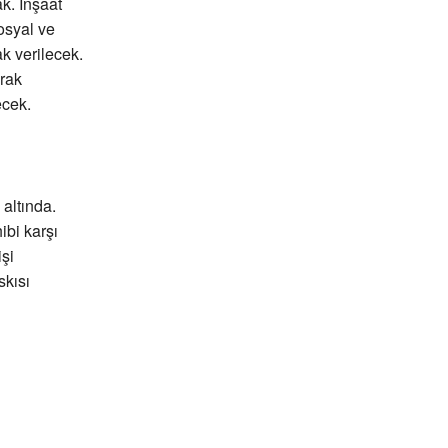
k. İnşaat
osyal ve
k verilecek.
arak
ecek.
altında.
ibi karşı
şi
skısı