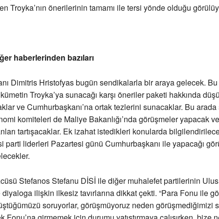
den Troyka’nın önerilerinin tamamı ile tersi yönde olduğu görülüy
ğer haberlerinden bazıları
ı Dimitris Hristofyas bugün sendikalarla bir araya gelecek. B
kümetin Troyka’ya sunacağı karşı öneriler paketi hakkında düşü
klar ve Cumhurbaşkanı’na ortak tezlerini sunacaklar. Bu arada 
onomi komiteleri de Maliye Bakanlığı’nda görüşmeler yapacak ve
yanları tartışacaklar. Ek izahat istedikleri konularda bilgilendirilece
i parti liderleri Pazartesi günü Cumhurbaşkanı ile yapacağı g
lecekler.
sü Stefanos Stefanu DİSİ ile diğer muhalefet partilerinin Ulus
diyaloga ilişkin ilkesiz tavırlarına dikkat çekti. “Para Fonu ile g
rüştüğümüzü soruyorlar, görüşmüyoruz neden görüşmediğimizi so
k Fonu’na girmemek için durumu yatıştırmaya çalışırken, bize 