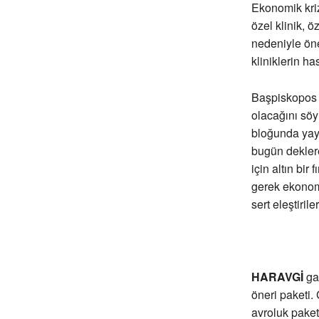
Ekonomik kriz
özel klinik, 
nedeniyle öne
kliniklerin ha
Başpiskopos H
olacağını söy
bloğunda yay
bugün deklere 
için altın bir
gerek ekonomi
sert eleştiriler
HARAVGİ
ga
öneri paketi
avroluk paket