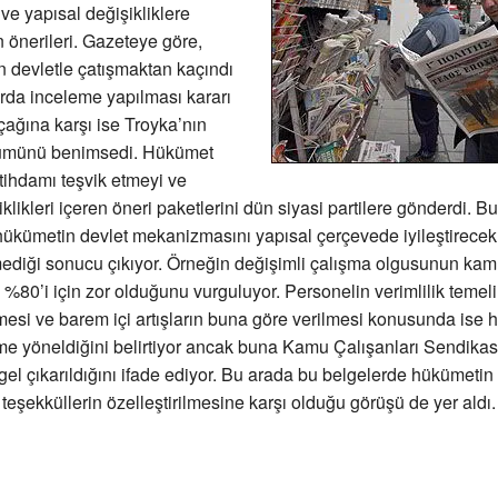
 ve yapısal değişikliklere
n önerileri. Gazeteye göre,
 devletle çatışmaktan kaçındı
rda inceleme yapılması kararı
açağına karşı ise Troyka’nın
 tümünü benimsedi. Hükümet
ihdamı teşvik etmeyi ve
klikleri içeren öneri paketlerini dün siyasi partilere gönderdi. Bu
ükümetin devlet mekanizmasını yapısal çerçevede iyileştirecek
mediği sonucu çıkıyor. Örneğin değişimli çalışma olgusunun ka
n %80’i için zor olduğunu vurguluyor. Personelin verimlilik temel
mesi ve barem içi artışların buna göre verilmesi konusunda ise
eme yöneldiğini belirtiyor ancak buna Kamu Çalışanları Sendika
gel çıkarıldığını ifade ediyor. Bu arada bu belgelerde hükümetin
 teşekküllerin özelleştirilmesine karşı olduğu görüşü de yer aldı.