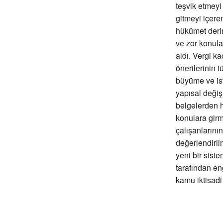
teşvik etmeyi
gitmeyi içere
hükümet derin
ve zor konula
aldı. Vergi k
önerilerinin
büyüme ve ist
yapısal değişi
belgelerden h
konulara gir
çalışanlarını
değerlendiril
yeni bir sist
tarafından en
kamu iktisadi