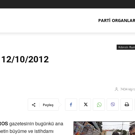
PARTI ORGANLAR
Kıbrıslı Ru
 12/10/2012
7434
kişi 
Paylaş
ROS
gazetesinin bugünkü ana
etin büyüme ve istihdamı