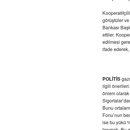
Kooperatifçil
görüştüler v
Bankası Başka
ettiler. Koop
edilmesi gerek
ifade ederek,
POLİTİS
gaze
ilgili öneril
önlem olarak 
Sigortalar’da
Bunu ortalama
Fonu’nun bede
ise bu yükü %
taşımak. Bu a