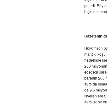
getirdi. Böyl
biçimde talep
Gazetenin di
Hükümetin büy
mantıki koşul
hedefinde ise
200 milyonunu
edeceği para
paranın 200 m
avro da inşaa
da 9,5 milyon
işverenlere 3
avroluk bir b