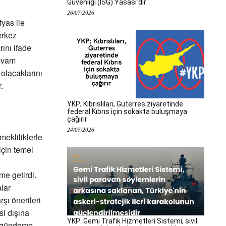
Güvenliği (İSG) Yasası’dır
26/07/2026
yas ile
erkez
ını ifade
devam
 olacaklarını
.
YKP; Kıbrıslıları, Guterres ziyaretinde
federal Kıbrıs için sokakta buluşmaya
çağırır
24/07/2026
ekliliklerle
için temel
me getirdi.
lar
şı önerileri
si dışına
YKP: Gemi Trafik Hizmetleri Sistemi, sivil
a gündeme