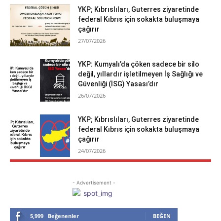
YKP; Kıbrıslıları, Guterres ziyaretinde
federal Kıbrıs için sokakta buluşmaya
çağırır
27/07/2026
YKP: Kumyalı’da çöken sadece bir silo
değil, yıllardır işletilmeyen İş Sağlığı ve
Güvenliği (İSG) Yasası’dır
26/07/2026
YKP; Kıbrıslıları, Guterres ziyaretinde
federal Kıbrıs için sokakta buluşmaya
çağırır
24/07/2026
- Advertisement -
5,999
Beğenenler
BEĞEN