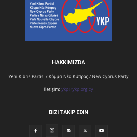
HAKKIMIZDA
Υeni Kıbrıs Partisi / Κόμμα Νέα Κύπρος / New Cyprus Party
İletişim:
ykp@ykp.org.cy
BIZI TAKIP EDIN