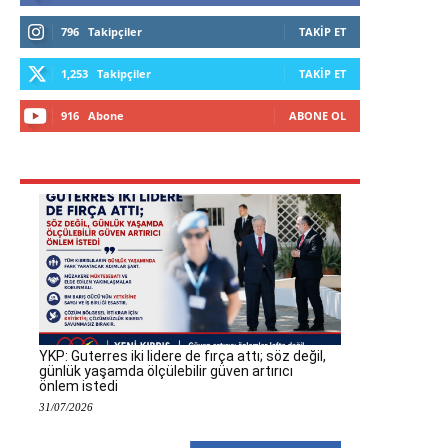
796
Takipçiler
TAKIP ET
1,253
Takipçiler
TAKIP ET
916
Abone
ABONE OL
YKP: Guterres iki lidere de fırça attı; söz değil,
günlük yaşamda ölçülebilir güven artırıcı
önlem istedi
31/07/2026