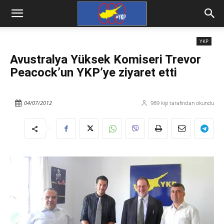
YKP
Avustralya Yüksek Komiseri Trevor
Peacock’un YKP’ye ziyaret etti
04/07/2012
989
kişi tarafından okundu