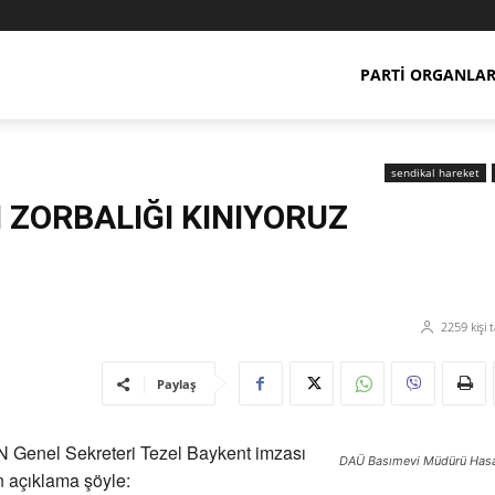
PARTI ORGANLAR
sendikal hareket
N ZORBALIĞI KINIYORUZ
2259
kişi 
Paylaş
Genel Sekreteri Tezel Baykent imzası
DAÜ Basımevi Müdürü Has
n açıklama şöyle: