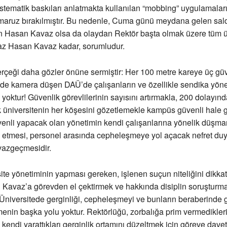
istematik baskıları anlatmakta kullanılan “mobbing” uygulamalar
maruz bırakılmıştır. Bu nedenle, Cuma günü meydana gelen saldı
en Hasan Kavaz olsa da olaydan Rektör başta olmak üzere tüm ü
 az Hasan Kavaz kadar, sorumludur.
erçeği daha gözler önüne sermiştir: Her 100 metre kareye üç gü
t de kamera düşen DAÜ’de çalışanların ve özellikle sendika yönet
 yoktur! Güvenlik görevlilerinin sayısını artırmakla, 200 dolayı
üniversitenin her köşesini gözetlemekle kampüs güvenli hale g
nli yapacak olan yönetimin kendi çalışanlarına yönelik düşma
erk etmesi, personel arasında cepheleşmeye yol açacak nefret duy
vazgeçmesidir.
ite yönetiminin yapması gereken, işlenen suçun niteliğini dikkat
 Kavaz’a görevden el çektirmek ve hakkında disiplin soruşturma
 Üniversitede gerginliği, cepheleşmeyi ve bunların beraberinde 
menin başka yolu yoktur. Rektörlüğü, zorbalığa prim vermedikleri
kendi yarattıkları gerginlik ortamını düzeltmek için göreve davet