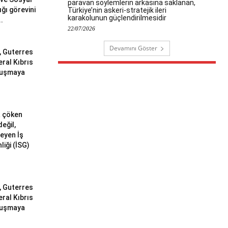
paravan söylemlerin arkasına saklanan,
ğı görevini
Türkiye’nin askeri-stratejik ileri
karakolunun güçlendirilmesidir
..
22/07/2026
Devamını Göster
ı, Guterres
eral Kıbrıs
uluşmaya
a çöken
değil,
meyen İş
liği (İSG)
ı, Guterres
eral Kıbrıs
uluşmaya