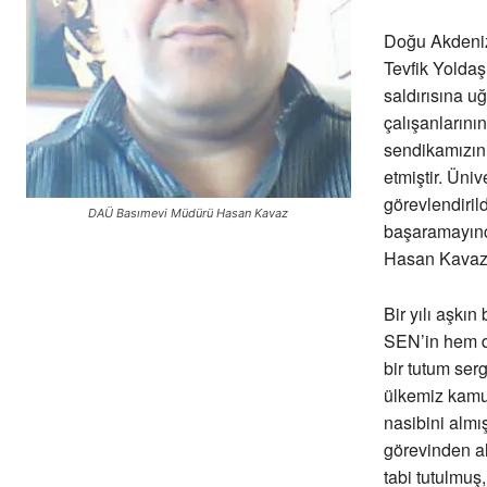
Doğu Akdeniz
Tevfik Yolda
saldırısına u
çalışanlarını
sendikamızın 
etmiştir. Üni
görevlendiril
DAÜ Basımevi Müdürü Hasan Kavaz
başaramayınca
Hasan Kavaz’ı
Bir yılı aşkı
SEN’in hem d
bir tutum serg
ülkemiz kamu
nasibini almı
görevinden al
tabi tutulmuş