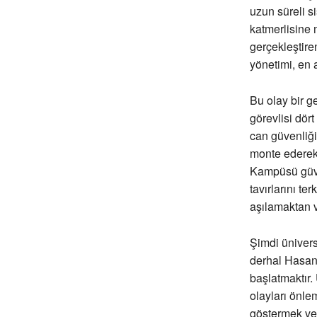
uzun süreli s
katmerlisine 
gerçekleştir
yönetimi, en
Bu olay bir g
görevlisi dör
can güvenliği
monte ederek 
Kampüsü güve
tavırlarını t
aşılamaktan 
Şimdi ünivers
derhal Hasan
başlatmaktır.
olayları önle
göstermek ve 