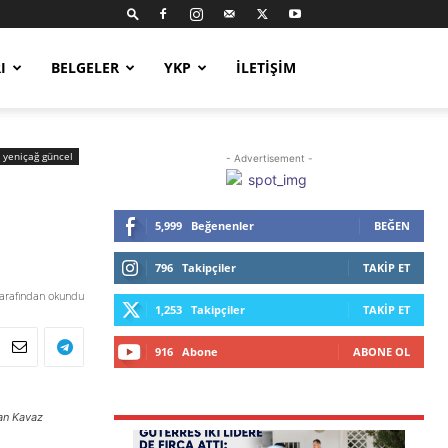
I
BELGELER
YKP
İLETIŞIM
yeniçağ güncel
- Advertisement -
5,999
Beğenenler
BEĞEN
796
Takipçiler
TAKIP ET
tarafından okundu
1,253
Takipçiler
TAKIP ET
916
Abone
ABONE OL
an Kavaz