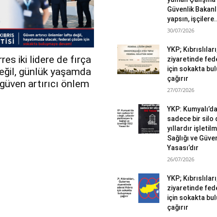
Güvenlik Bakanlı
yapsın, işçilere.
30/07/2026
YKP; Kıbrıslılar
es iki lidere de fırça
ziyaretinde fed
için sokakta b
değil, günlük yaşamda
çağırır
r güven artırıcı önlem
27/07/2026
YKP: Kumyalı’d
sadece bir silo 
yıllardır işletil
Sağlığı ve Güven
Yasası’dır
26/07/2026
YKP; Kıbrıslılar
ziyaretinde fed
için sokakta b
çağırır