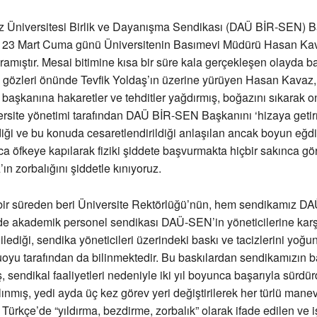
 Üniversitesi Birlik ve Dayanışma Sendikası (DAÜ BİR-SEN) B
ş 23 Mart Cuma günü Üniversitenin Basımevi Müdürü Hasan Kav
ğramıştır. Mesai bitimine kısa bir süre kala gerçekleşen olayda b
n gözleri önünde Tevfik Yoldaş’ın üzerine yürüyen Hasan Kavaz,
başkanına hakaretler ve tehditler yağdırmış, boğazını sıkarak o
versite yönetimi tarafından DAÜ BİR-SEN Başkanını ‘hizaya geti
diği ve bu konuda cesaretlendirildiği anlaşılan ancak boyun eğd
 öfkeye kapılarak fiziki şiddete başvurmakta hiçbir sakınca g
n zorbalığını şiddetle kınıyoruz.
n bir süreden beri Üniversite Rektörlüğü’nün, hem sendikamız D
e akademik personel sendikası DAÜ-SEN’in yöneticilerine kar
ilediği, sendika yöneticileri üzerindeki baskı ve tacizlerini yoğun
oyu tarafından da bilinmektedir. Bu baskılardan sendikamızın 
ş, sendikal faaliyetleri nedeniyle iki yıl boyunca başarıyla sürdü
ınmış, yedi ayda üç kez görev yeri değiştirilerek her türlü mane
, Türkçe’de “yıldırma, bezdirme, zorbalık” olarak ifade edilen ve 