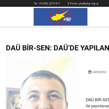
Tel:
+9 0392 2274 917
E-Posta:
ykp@ykp.org.cy
YKP
DAÜ BİR-SEN: DAÜ’DE YAPILA
24/03/2012
DAÜ BİR-SEN 
ile yayınlana