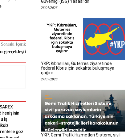
Güvenliği (İSG) Yasası’dır
e
26/07/2026
Sonraki İçerik
 gerçekleşti
YKP; Kıbrıslıları, Guterres ziyaretinde
federal Kıbrıs için sokakta buluşmaya
çağırır
24/07/2026
 SAREX
 direnişinin
u iş
iksiz
erenlere göz
YKP: Gemi Trafik Hizmetleri Sistemi, sivil
ve Sosyal