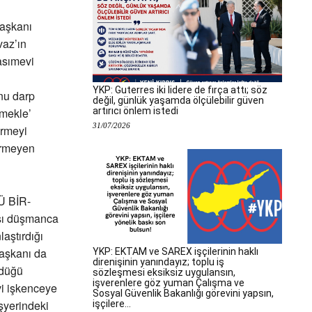
aşkanı
az’ın
asımevi
YKP: Guterres iki lidere de fırça attı; söz
nu darp
değil, günlük yaşamda ölçülebilir güven
artırıcı önlem istedi
rmekle’
31/07/2026
irmeyi
örmeyen
AÜ BİR-
şı düşmanca
laştırdığı
başkanı da
YKP: EKTAM ve SAREX işçilerinin haklı
direnişinin yanındayız; toplu iş
rdüğü
sözleşmesi eksiksiz uygulansın,
işverenlere göz yuman Çalışma ve
vi işkenceye
Sosyal Güvenlik Bakanlığı görevini yapsın,
işyerindeki
işçilere...