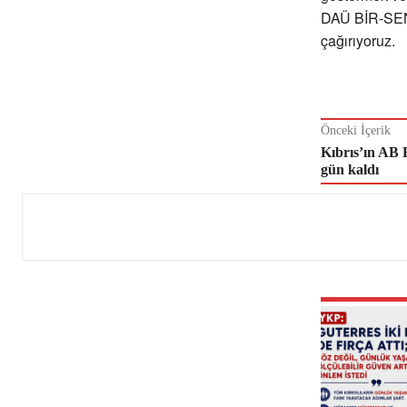
DAÜ BİR-SEN 
çağırıyoruz.
Önceki İçerik
Kıbrıs’ın AB 
gün kaldı