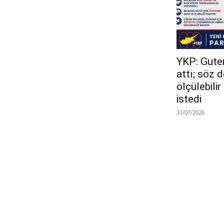
YKP: Guterr
attı; söz 
ölçülebili
istedi
31/07/2026