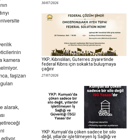
30/07/2026
ının
rıyı
niversite
venlik
icilerinin
nda kamera
YKP; Kıbrıslıları, Guterres ziyaretinde
federal Kıbrıs için sokakta buluşmaya
elmiyor.
çağırır
nca, faşizan
27/07/2026
guları
e alarak,
sı
getireceği
ni
YKP: Kumyalı’da çöken sadece bir silo
değil, yıllardır işletilmeyen İş Sağlığı ve
 ediyor,