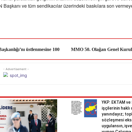
Başkanı ve tüm sendikacılar üzerindeki baskılara son vermey
Başkanlığı’nı üstlenmesine 100
MMO 50. Olağan Genel Kurulu
- Advertisement -
YKP: EKTAM ve
işçilerinin haklı
yanındayız; topl
sözleşmesi eks
uygulansın, işv
yuman Çalışma 