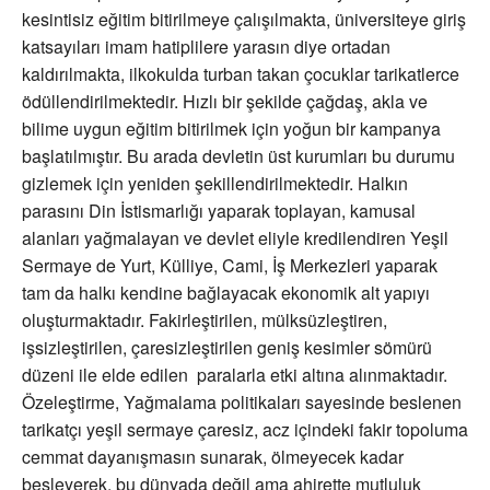
kesintisiz eğitim bitirilmeye çalışılmakta, üniversiteye giriş
katsayıları imam hatiplilere yarasın diye ortadan
kaldırılmakta, ilkokulda turban takan çocuklar tarikatlerce
ödüllendirilmektedir. Hızlı bir şekilde çağdaş, akla ve
bilime uygun eğitim bitirilmek için yoğun bir kampanya
başlatılmıştır. Bu arada devletin üst kurumları bu durumu
gizlemek için yeniden şekillendirilmektedir. Halkın
parasını Din İstismarlığı yaparak toplayan, kamusal
alanları yağmalayan ve devlet eliyle kredilendiren Yeşil
Sermaye de Yurt, Külliye, Cami, İş Merkezleri yaparak
tam da halkı kendine bağlayacak ekonomik alt yapıyı
oluşturmaktadır. Fakirleştirilen, mülksüzleştiren,
işsizleştirilen, çaresizleştirilen geniş kesimler sömürü
düzeni ile elde edilen paralarla etki altına alınmaktadır.
Özeleştirme, Yağmalama politikaları sayesinde beslenen
tarikatçı yeşil sermaye çaresiz, acz içindeki fakir topoluma
cemmat dayanışmasın sunarak, ölmeyecek kadar
besleyerek, bu dünyada değil ama ahirette mutluluk