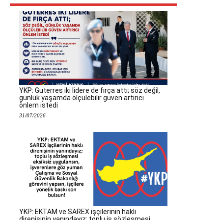
YKP: Guterres iki lidere de fırça attı; söz değil,
günlük yaşamda ölçülebilir güven artırıcı
önlem istedi
31/07/2026
YKP: EKTAM ve SAREX işçilerinin haklı
direnişinin yanındayız; toplu iş sözleşmesi