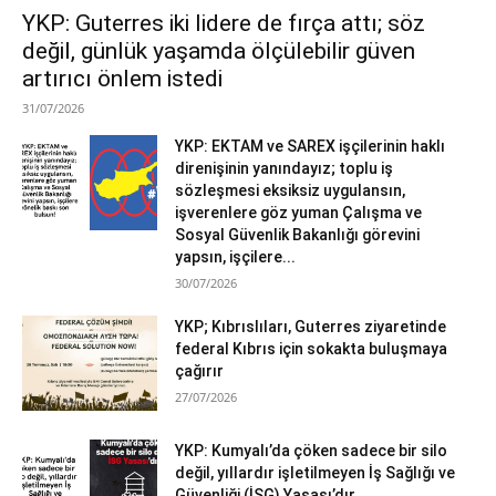
YKP: Guterres iki lidere de fırça attı; söz
değil, günlük yaşamda ölçülebilir güven
artırıcı önlem istedi
31/07/2026
YKP: EKTAM ve SAREX işçilerinin haklı
direnişinin yanındayız; toplu iş
sözleşmesi eksiksiz uygulansın,
işverenlere göz yuman Çalışma ve
Sosyal Güvenlik Bakanlığı görevini
yapsın, işçilere...
30/07/2026
YKP; Kıbrıslıları, Guterres ziyaretinde
federal Kıbrıs için sokakta buluşmaya
çağırır
27/07/2026
YKP: Kumyalı’da çöken sadece bir silo
değil, yıllardır işletilmeyen İş Sağlığı ve
Güvenliği (İSG) Yasası’dır