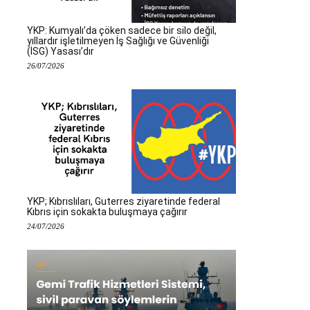
YKP: Kumyalı’da çöken sadece bir silo değil,
yıllardır işletilmeyen İş Sağlığı ve Güvenliği
(İSG) Yasası’dır
26/07/2026
YKP; Kıbrıslıları, Guterres ziyaretinde federal
Kıbrıs için sokakta buluşmaya çağırır
24/07/2026