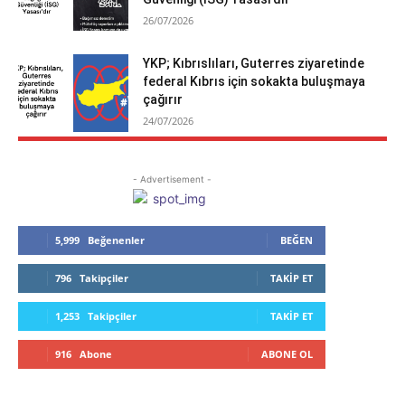
26/07/2026
YKP; Kıbrıslıları, Guterres ziyaretinde
federal Kıbrıs için sokakta buluşmaya
çağırır
24/07/2026
- Advertisement -
5,999
Beğenenler
BEĞEN
796
Takipçiler
TAKIP ET
1,253
Takipçiler
TAKIP ET
916
Abone
ABONE OL