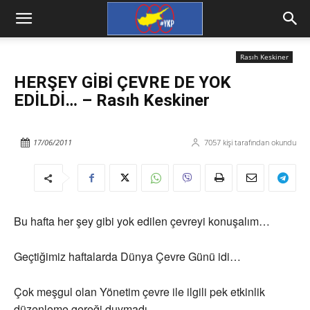
Rasıh Keskiner
HERŞEY GİBİ ÇEVRE DE YOK
EDİLDİ… – Rasıh Keskiner
17/06/2011
7057
kişi tarafından okundu
Bu hafta her şey gibi yok edilen çevreyi konuşalım…
Geçtiğimiz haftalarda Dünya Çevre Günü idi…
Çok meşgul olan Yönetim çevre ile ilgili pek etkinlik
düzenleme gereği duymadı.