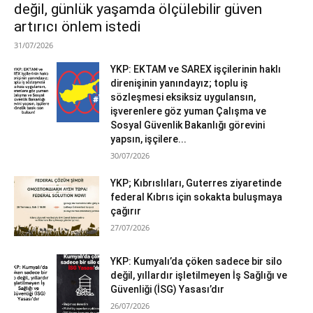
değil, günlük yaşamda ölçülebilir güven
artırıcı önlem istedi
31/07/2026
YKP: EKTAM ve SAREX işçilerinin haklı
direnişinin yanındayız; toplu iş
sözleşmesi eksiksiz uygulansın,
işverenlere göz yuman Çalışma ve
Sosyal Güvenlik Bakanlığı görevini
yapsın, işçilere...
30/07/2026
YKP; Kıbrıslıları, Guterres ziyaretinde
federal Kıbrıs için sokakta buluşmaya
çağırır
27/07/2026
YKP: Kumyalı’da çöken sadece bir silo
değil, yıllardır işletilmeyen İş Sağlığı ve
Güvenliği (İSG) Yasası’dır
26/07/2026