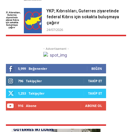
YKP; Kıbrıslıları, Guterres ziyaretinde
federal Kıbrıs için sokakta buluşmaya
çağırır
24/07/2026
- Advertisement -
5,999
Beğenenler
BEĞEN
796
Takipçiler
TAKIP ET
1,253
Takipçiler
TAKIP ET
916
Abone
ABONE OL