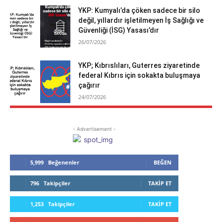
YKP: Kumyalı’da çöken sadece bir silo
değil, yıllardır işletilmeyen İş Sağlığı ve
Güvenliği (İSG) Yasası’dır
26/07/2026
YKP; Kıbrıslıları, Guterres ziyaretinde
federal Kıbrıs için sokakta buluşmaya
çağırır
24/07/2026
- Advertisement -
5,999
Beğenenler
BEĞEN
796
Takipçiler
TAKIP ET
1,253
Takipçiler
TAKIP ET