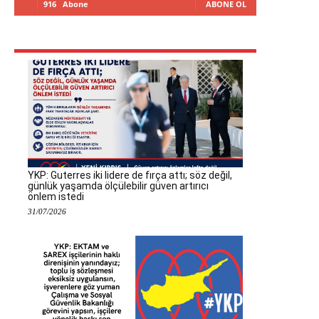
916
Abone
ABONE OL
YKP: Guterres iki lidere de fırça attı; söz değil,
günlük yaşamda ölçülebilir güven artırıcı
önlem istedi
31/07/2026