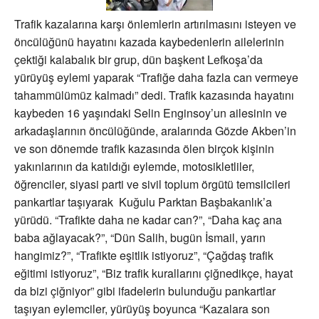
Trafik kazalarına karşı önlemlerin artırılmasını isteyen ve
öncülüğünü hayatını kazada kaybedenlerin ailelerinin
çektiği kalabalık bir grup, dün başkent Lefkoşa’da
yürüyüş eylemi yaparak “Trafiğe daha fazla can vermeye
tahammülümüz kalmadı” dedi. Trafik kazasında hayatını
kaybeden 16 yaşındaki Selin Enginsoy’un ailesinin ve
arkadaşlarının öncülüğünde, aralarında Gözde Akben’in
ve son dönemde trafik kazasında ölen birçok kişinin
yakınlarının da katıldığı eylemde, motosikletliler,
öğrenciler, siyasi parti ve sivil toplum örgütü temsilcileri
pankartlar taşıyarak Kuğulu Parktan Başbakanlık’a
yürüdü. “Trafikte daha ne kadar can?”, “Daha kaç ana
baba ağlayacak?”, “Dün Salih, bugün İsmail, yarın
hangimiz?”, “Trafikte eşitlik istiyoruz”, “Çağdaş trafik
eğitimi istiyoruz”, “Biz trafik kurallarını çiğnedikçe, hayat
da bizi çiğniyor” gibi ifadelerin bulunduğu pankartlar
taşıyan eylemciler, yürüyüş boyunca “Kazalara son