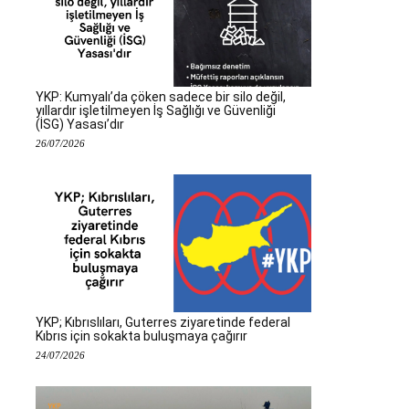
YKP: Kumyalı’da çöken sadece bir silo değil,
yıllardır işletilmeyen İş Sağlığı ve Güvenliği
(İSG) Yasası’dır
26/07/2026
YKP; Kıbrıslıları, Guterres ziyaretinde federal
Kıbrıs için sokakta buluşmaya çağırır
24/07/2026