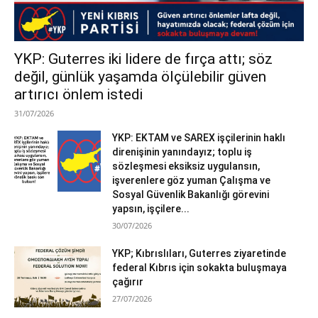
YKP: Guterres iki lidere de fırça attı; söz
değil, günlük yaşamda ölçülebilir güven
artırıcı önlem istedi
31/07/2026
YKP: EKTAM ve SAREX işçilerinin haklı
direnişinin yanındayız; toplu iş
sözleşmesi eksiksiz uygulansın,
işverenlere göz yuman Çalışma ve
Sosyal Güvenlik Bakanlığı görevini
yapsın, işçilere...
30/07/2026
YKP; Kıbrıslıları, Guterres ziyaretinde
federal Kıbrıs için sokakta buluşmaya
çağırır
27/07/2026