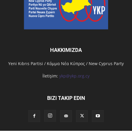
HAKKIMIZDA
Υeni Kıbrıs Partisi / Κόμμα Νέα Κύπρος / New Cyprus Party
İletişim:
ykp@ykp.org.cy
BIZI TAKIP EDIN