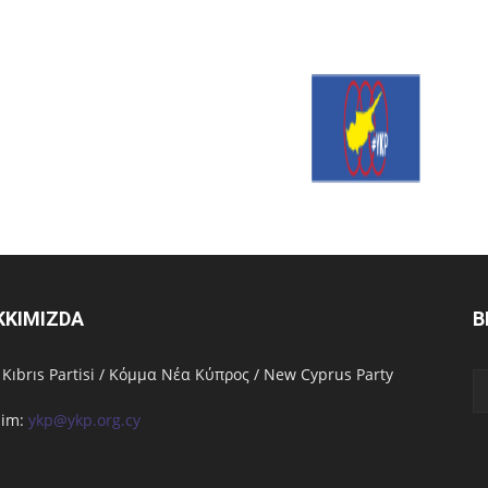
KKIMIZDA
B
 Kıbrıs Partisi / Κόμμα Νέα Κύπρος / New Cyprus Party
işim:
ykp@ykp.org.cy