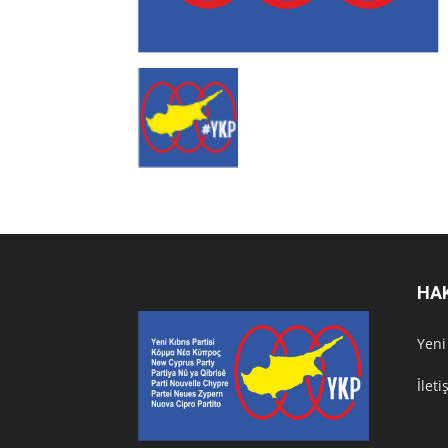
HA
Υeni
İlet