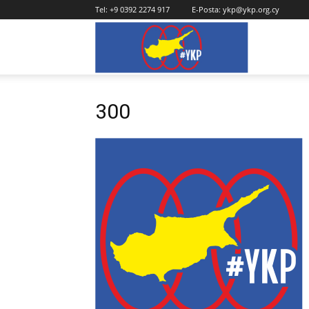
Tel:
+9 0392 2274 917
E-Posta:
ykp@ykp.org.cy
YKP
300