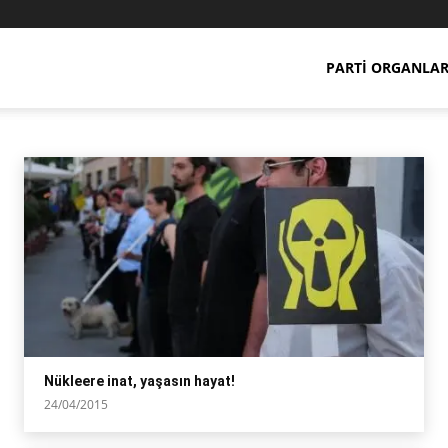
PARTI ORGANLAR
r haber
anti-nükleer yazılar
tohum
Nükleere inat, yaşasın hayat!
24/04/2015