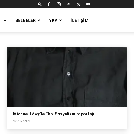
I
BELGELER
YKP
İLETIŞIM
Michael Löwy’le Eko-Sosyalizm röportajı
18/02/2015