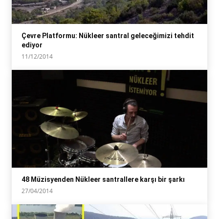
Çevre Platformu: Nükleer santral geleceğimizi tehdit
ediyor
11/12/2014
48 Müzisyenden Nükleer santrallere karşı bir şarkı
27/04/2014