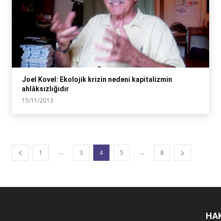
Joel Kovel: Ekolojik krizin nedeni kapitalizmin
ahlâksızlığıdır
15/11/2013
...
...
1
3
4
5
8
HA