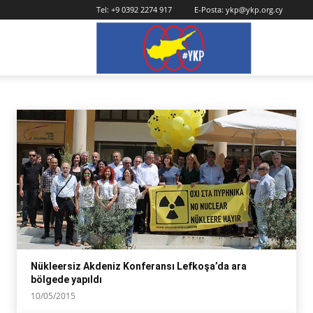
Tel:
+9 0392 2274 917
E-Posta:
ykp@ykp.org.cy
YKP
EKOLOJI
ekoloji haber
ekososyalizm
Nükleer karşıtı haber ve yazılar
anti-nüklee
Ana Sayfa
kızıl yeşil
ekoloji
Nükleersiz Akdeniz Konferansı Lefkoşa’da ara
bölgede yapıldı
10/05/2015