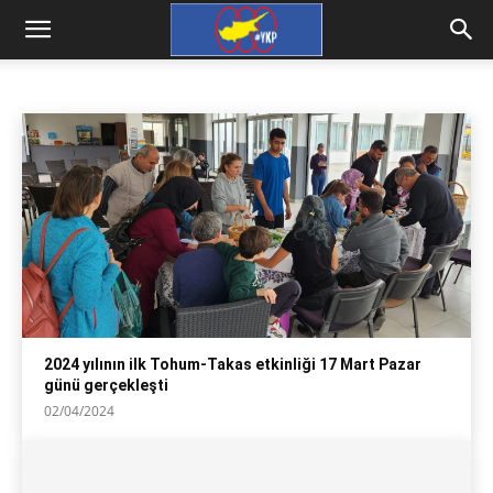
TOHUM
ekoloji haber
ekososyalizm
Nükleer karşıtı haber ve yazılar
Ana Sayfa
ekoloji
tohum
2024 yılının ilk Tohum-Takas etkinliği 17 Mart Pazar
günü gerçekleşti
02/04/2024