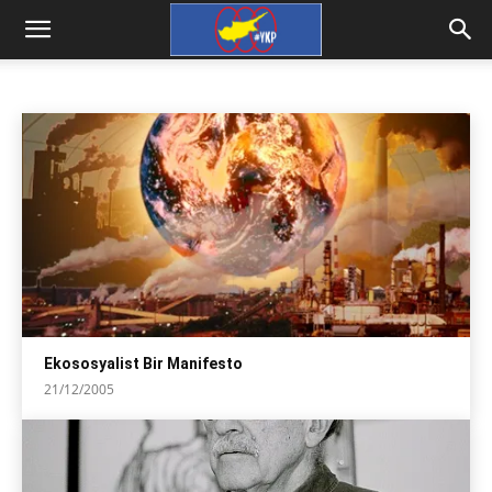
EKOLOJI
ekoloji haber
ekososyalizm
Nükleer karşıtı haber ve yazılar
Ana Sayfa
kızıl yeşil
ekoloji
Ekososyalist Bir Manifesto
21/12/2005