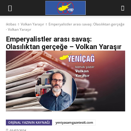
iktibas
Volkan Yaraşır
Emperyalistler arası savaş: Olasılıktan gerçeğe
- Volkan Yaraşır
Emperyalistler arası savaş:
Olasılıktan gerçeğe – Volkan Yaraşır
ORJINAL YAZININ KAYNAĞI
yeniyasamgazetesi6.com
01/07/2024