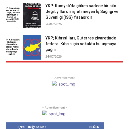
YKP: Kumyalı’da çöken sadece bir silo
değil, yıllardır işletilmeyen İş Sağlığı ve
Güvenliği (İSG) Yasası’dır
26/07/2026
YKP; Kıbrıslıları, Guterres ziyaretinde
federal Kıbrıs için sokakta buluşmaya
çağırır
24/07/2026
- Advertisement -
- Advertisement -
5,999
Beğenenler
BEĞEN