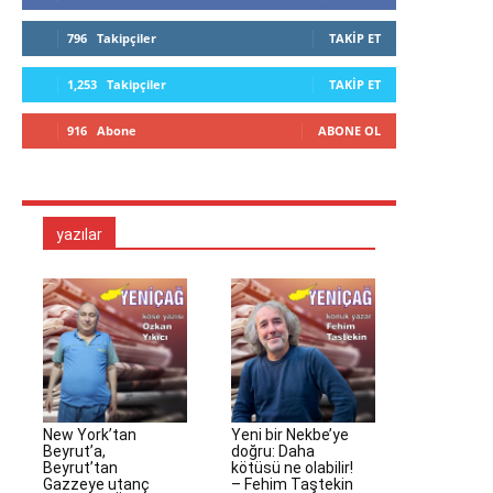
796
Takipçiler
TAKIP ET
1,253
Takipçiler
TAKIP ET
916
Abone
ABONE OL
yazılar
New York’tan
Yeni bir Nekbe’ye
Beyrut’a,
doğru: Daha
Beyrut’tan
kötüsü ne olabilir!
Gazzeye utanç
– Fehim Taştekin