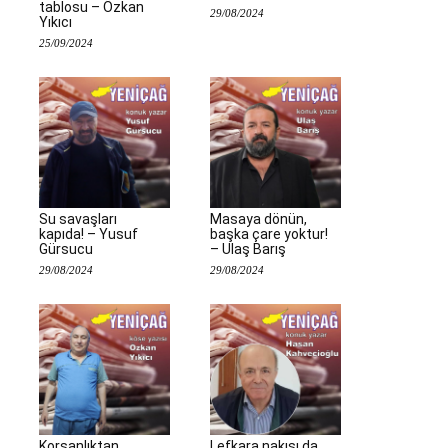
tablosu – Özkan
29/08/2024
Yıkıcı
25/09/2024
Su savaşları
Masaya dönün,
kapıda! – Yusuf
başka çare yoktur!
Gürsucu
– Ulaş Barış
29/08/2024
29/08/2024
Korsanlıktan
Lefkara nakışı da