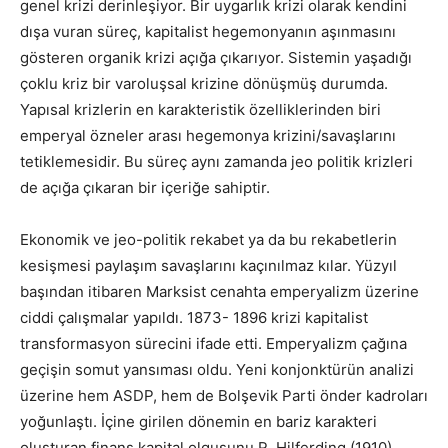
genel krizi derinleşiyor. Bir uygarlık krizi olarak kendini
dışa vuran süreç, kapitalist hegemonyanın aşınmasını
gösteren organik krizi açığa çıkarıyor. Sistemin yaşadığı
çoklu kriz bir varoluşsal krizine dönüşmüş durumda.
Yapısal krizlerin en karakteristik özelliklerinden biri
emperyal özneler arası hegemonya krizini/savaşlarını
tetiklemesidir. Bu süreç aynı zamanda jeo politik krizleri
de açığa çıkaran bir içeriğe sahiptir.
Ekonomik ve jeo-politik rekabet ya da bu rekabetlerin
kesişmesi paylaşım savaşlarını kaçınılmaz kılar. Yüzyıl
başından itibaren Marksist cenahta emperyalizm üzerine
ciddi çalışmalar yapıldı. 1873- 1896 krizi kapitalist
transformasyon sürecini ifade etti. Emperyalizm çağına
geçişin somut yansıması oldu. Yeni konjonktürün analizi
üzerine hem ASDP, hem de Bolşevik Parti önder kadroları
yoğunlaştı. İçine girilen dönemin en bariz karakteri
oluşturan finans kapital olgusunu R. Hilferding (1910),