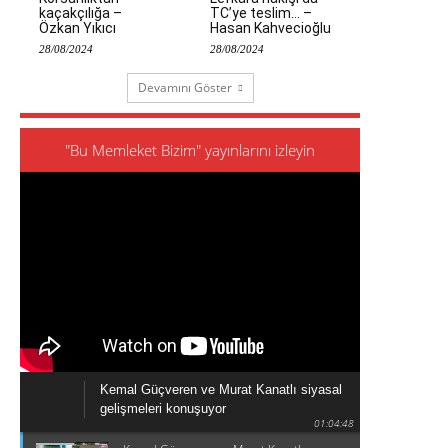
kaçakçılığa –
TC’ye teslim… –
Özkan Yıkıcı
Hasan Kahvecioğlu
28/08/2024
28/08/2024
Devamını Göster
"Bu Memleket Bizim" yayınlarını izleyin
Kemal Güçveren ve Murat Kanatlı siyasal
gelişmeleri konuşuyor
01:04:48