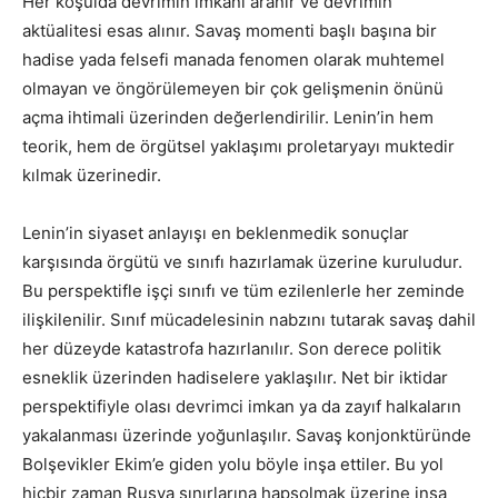
Her koşulda devrimin imkanı aranır ve devrimin
aktüalitesi esas alınır. Savaş momenti başlı başına bir
hadise yada felsefi manada fenomen olarak muhtemel
olmayan ve öngörülemeyen bir çok gelişmenin önünü
açma ihtimali üzerinden değerlendirilir. Lenin’in hem
teorik, hem de örgütsel yaklaşımı proletaryayı muktedir
kılmak üzerinedir.
Lenin’in siyaset anlayışı en beklenmedik sonuçlar
karşısında örgütü ve sınıfı hazırlamak üzerine kuruludur.
Bu perspektifle işçi sınıfı ve tüm ezilenlerle her zeminde
ilişkilenilir. Sınıf mücadelesinin nabzını tutarak savaş dahil
her düzeyde katastrofa hazırlanılır. Son derece politik
esneklik üzerinden hadiselere yaklaşılır. Net bir iktidar
perspektifiyle olası devrimci imkan ya da zayıf halkaların
yakalanması üzerinde yoğunlaşılır. Savaş konjonktüründe
Bolşevikler Ekim’e giden yolu böyle inşa ettiler. Bu yol
hiçbir zaman Rusya sınırlarına hapsolmak üzerine inşa