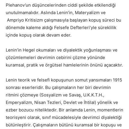
Plehanov’un düşüncelerinden ciddi şekilde etkilendiği
unutulmamalıdır. Aslında Lenin’in, Materyalizm ve
Ampriyo Kritisizm çalışmasıyla başlayan kopuş süreci bu
dönemde kaleme aldığı Felsefe Defterleri’yle süreklilik
içinde kopuş olarak devam eder.
Lenin’in Hegel okumaları ve diyalektik yoğunlaşması ve
çözümlemeleri devrimin cebirini çözme yönünde
kuramsal, pratik ve örgütsel hamlelerinin önünü açacaktır.
Lenin teorik ve felsefi kopuşunun somut yansımaları 1915
sonrası eserleridir. Bu çalışmaların her biri devrimin
ritmini çözmeye (Sosyalizm ve Savaş, U.K.K.T.H.,
Emperyalizm, Nisan Tezleri, Devlet ve İhtilal) yönelik ve
ezber bozucu niteliktedir. Bir anlamda Lenin, momentlerin
teorisyeni olarak, sınıf mücadelesiyle devrimci diyalektiği
bütünleştirir. Çalışmaların bütünü kuramsal bir kopuşu ve