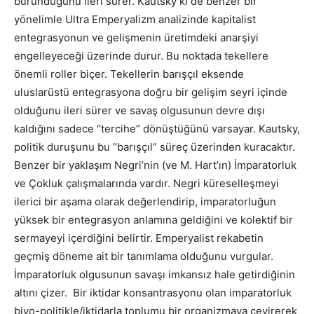
büründüğünü ileri sürer. Kautsky’ki de benzer bir
yönelimle Ultra Emperyalizm analizinde kapitalist
entegrasyonun ve gelişmenin üretimdeki anarşiyi
engelleyeceği üzerinde durur. Bu noktada tekellere
önemli roller biçer. Tekellerin barışçıl eksende
uluslarüstü entegrasyona doğru bir gelişim seyri içinde
olduğunu ileri sürer ve savaş olgusunun devre dışı
kaldığını sadece “tercihe” dönüştüğünü varsayar. Kautsky,
politik duruşunu bu “barışçıl” süreç üzerinden kuracaktır.
Benzer bir yaklaşım Negri’nin (ve M. Hart’ın) İmparatorluk
ve Çokluk çalışmalarında vardır. Negri küreselleşmeyi
ilerici bir aşama olarak değerlendirip, imparatorluğun
yüksek bir entegrasyon anlamına geldiğini ve kolektif bir
sermayeyi içerdiğini belirtir. Emperyalist rekabetin
geçmiş döneme ait bir tanımlama olduğunu vurgular.
İmparatorluk olgusunun savaşı imkansız hale getirdiğinin
altını çizer. Bir iktidar konsantrasyonu olan imparatorluk
biyo-politikle/iktidarla toplumu bir organizmaya çevirerek