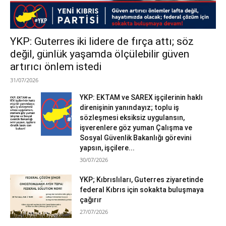
YKP: Guterres iki lidere de fırça attı; söz
değil, günlük yaşamda ölçülebilir güven
artırıcı önlem istedi
31/07/2026
YKP: EKTAM ve SAREX işçilerinin haklı
direnişinin yanındayız; toplu iş
sözleşmesi eksiksiz uygulansın,
işverenlere göz yuman Çalışma ve
Sosyal Güvenlik Bakanlığı görevini
yapsın, işçilere...
30/07/2026
YKP; Kıbrıslıları, Guterres ziyaretinde
federal Kıbrıs için sokakta buluşmaya
çağırır
27/07/2026