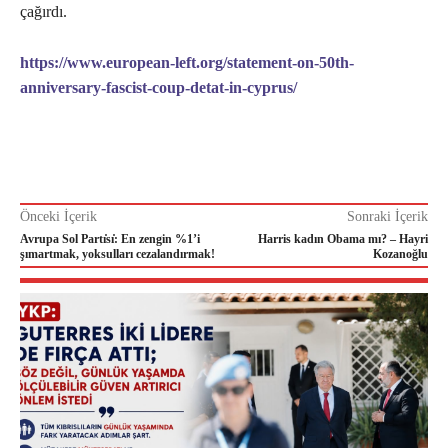
çağırdı.
https://www.european-left.org/statement-on-50th-
anniversary-fascist-coup-detat-in-cyprus/
Önceki İçerik
Sonraki İçerik
Avrupa Sol Partı̇sı̇: En zengin %1’i
Harris kadın Obama mı? – Hayri
şımartmak, yoksulları cezalandırmak!
Kozanoğlu