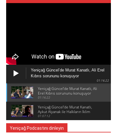
Yeniçağ Güncel’de Murat Kanatlı, Ali Erel
Kıbrıs sorununu konuşuyor
01:16:22
Yeniçağ Güncel’de Murat Kanatlı, Ali
Erel Kıbrıs sorununu konuşuyor
01:16:22
Yeniçağ Güncel’de Murat Kanatlı,
Aykut Alyanak ile Halkların İklim
Zirvesini konuşuyor
01:07:12
Yeniçağ Podcastını dinleyin