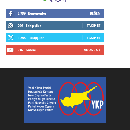
5,999
Beğenenler
BEĞEN
796
Takipçiler
TAKIP ET
1,253
Takipçiler
TAKIP ET
916
Abone
ABONE OL