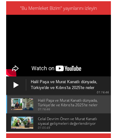
"Bu Memleket Bizim" yayınlarını izleyin
Halil Paşa ve Murat Kanatlı dünyada,
Türkiye'de ve Kıbrıs'ta 2025'te neler
01:16:46
olduğunu konuşuyor
Halil Paşa ve Murat Kanatlı dünyada,
Türkiye'de ve Kıbrıs'ta 2025'te neler
olduğunu konuşuyor
01:16:46
Celal Devrim Önen ve Murat Kanatlı
siyasal gelişmeleri değerlendiriyor
01:05:49