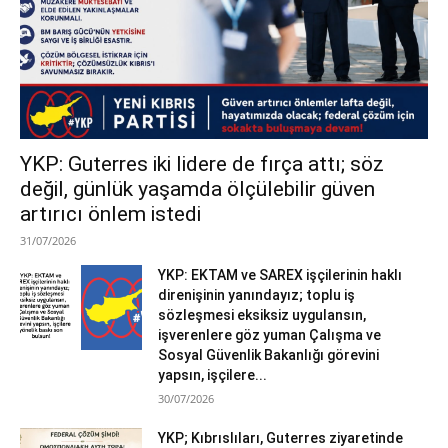
YKP: Guterres iki lidere de fırça attı; söz
değil, günlük yaşamda ölçülebilir güven
artırıcı önlem istedi
31/07/2026
YKP: EKTAM ve SAREX işçilerinin haklı
direnişinin yanındayız; toplu iş
sözleşmesi eksiksiz uygulansın,
işverenlere göz yuman Çalışma ve
Sosyal Güvenlik Bakanlığı görevini
yapsın, işçilere...
30/07/2026
YKP; Kıbrıslıları, Guterres ziyaretinde