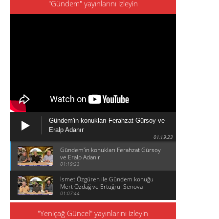
"Gündem" yayınlarını izleyin
Gündem'in konukları Ferahzat Gürsoy ve
Eralp Adanır
01:19:23
Gündem'in konukları Ferahzat Gürsoy
ve Eralp Adanır
01:19:23
İsmet Özgüren ile Gündem konuğu
Mert Özdağ ve Ertuğrul Senova
01:07:44
"Yeniçağ Güncel" yayınlarını izleyin